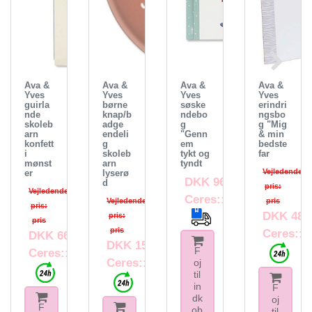
Ava &
Ava &
Ava &
Ava &
Yves
Yves
Yves
Yves
guirla
børne
søske
erindri
nde
knap/b
ndebo
ngsbo
skoleb
adge
g
g "Mig
arn
endeli
"Genn
& min
konfett
g
em
bedste
i
skoleb
tykt og
far
mønst
arn
tyndt
Vejledende
er
lyserø
DKK 96.01
d
pris:
Vejledende
Ceres::Template.itemF
Vejledende
pris
pris:
DKK 48.
pris:
pris
pris
Ceres::T
DKK 66.24
DKK 15.18
F
Ceres::Template.itemFootnote
Ceres::Template.itemFootnote
oj
til
in
F
dk
oj
F
ob
til