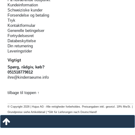
Kundeinformation
Schweiziske kunder
Forsendelse og betaling
Tryk
Kontaktformular
Generelle betingelser
Fortrydelsesret
Databeskyttelse
Din returnering
Leveringstider
Vigtigt
Spørg, rådgiv, køb?
051518779812
ihre@kinderraeume.info
tilbage til toppen ↑
© Copyright 2026 | Hajus AG - Alle rettigheder forbeholdes. Preisangaben inkl. gesetzl. 19% MwSt. |
Grundpreise siehe Artikeldetail | *Gilt für Lieferungen nach Deutschland!