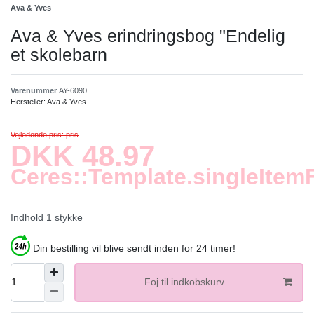
Ava & Yves
Ava & Yves erindringsbog "Endelig
et skolebarn
Varenummer
AY-6090
Hersteller:
Ava & Yves
Vejledende pris: pris
DKK 48.97
Ceres::Template.singleItem
Indhold
1
stykke
Din bestilling vil blive sendt inden for 24 timer!
Foj til indkobskurv