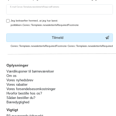
Ceres::Template.newsletterHoneypotLabel
E-mail Ceres::Template.newsletterIsRequiredFootnote
Jeg bekraefter hermed, at jeg har laest:
politikken.Ceres::Template.newsletterIsRequiredFootnote
Tilmeld
Ceres::Template.newsletterIsRequiredFootnote Ceres::Template.newsletterIsRequired
Oplysninger
Værdikuponer til børneværelser
Om os
Vores nyhedsbrev
Vores rabatter
Vores forsendelsesomkostninger
Hvorfor bestille hos os?
Sådan bestiller du?
Bæredygtighed
Vigtigt
På nuværende tidspunkt