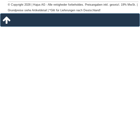
© Copyright 2026 | Hajus AG - Alle rettigheder forbeholdes. Preisangaben inkl. gesetzl. 19% MwSt. |
Grundpreise siehe Artikeldetail | *Gilt für Lieferungen nach Deutschland!