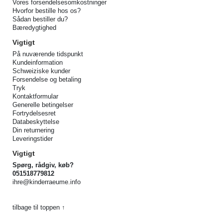
Vores forsendelsesomkostninger
Hvorfor bestille hos os?
Sådan bestiller du?
Bæredygtighed
Vigtigt
På nuværende tidspunkt
Kundeinformation
Schweiziske kunder
Forsendelse og betaling
Tryk
Kontaktformular
Generelle betingelser
Fortrydelsesret
Databeskyttelse
Din returnering
Leveringstider
Vigtigt
Spørg, rådgiv, køb?
051518779812
ihre@kinderraeume.info
tilbage til toppen ↑