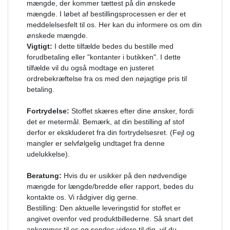
mængde, der kommer tættest på din ønskede
mængde. I løbet af bestillingsprocessen er der et
meddelelsesfelt til os. Her kan du informere os om din
ønskede mængde.
Vigtigt:
I dette tilfælde bedes du bestille med
forudbetaling eller "kontanter i butikken". I dette
tilfælde vil du også modtage en justeret
ordrebekræftelse fra os med den nøjagtige pris til
betaling.
Fortrydelse:
Stoffet skæres efter dine ønsker, fordi
det er metermål. Bemærk, at din bestilling af stof
derfor er ekskluderet fra din fortrydelsesret. (Fejl og
mangler er selvfølgelig undtaget fra denne
udelukkelse).
Beratung:
Hvis du er usikker på den nødvendige
mængde for længde/bredde eller rapport, bedes du
kontakte os. Vi rådgiver dig gerne.
Bestilling: Den aktuelle leveringstid for stoffet er
angivet ovenfor ved produktbillederne. Så snart det
ankommer til os og sendes videre til dig, vil du