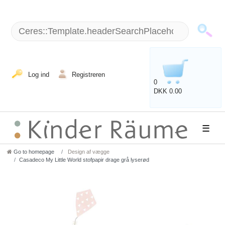
Log ind
Registreren
0
DKK 0.00
☰
Go to homepage
Design af vægge
Casadeco My Little World stofpapir drage grå lyserød