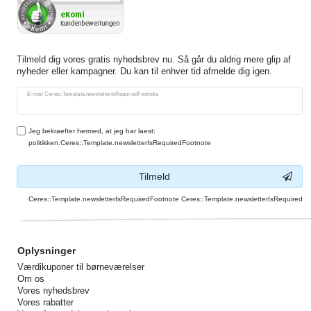
Tilmeld dig vores gratis nyhedsbrev nu. Så går du aldrig mere glip af
nyheder eller kampagner. Du kan til enhver tid afmelde dig igen.
Ceres::Template.newsletterHoneypotLabel
E-mail Ceres::Template.newsletterIsRequiredFootnote
Jeg bekraefter hermed, at jeg har laest:
politikken.Ceres::Template.newsletterIsRequiredFootnote
Tilmeld
Ceres::Template.newsletterIsRequiredFootnote Ceres::Template.newsletterIsRequired
Oplysninger
Værdikuponer til børneværelser
Om os
Vores nyhedsbrev
Vores rabatter