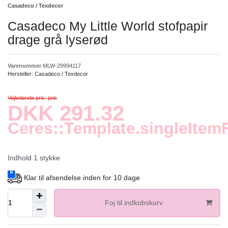
Casadeco / Texdecor
Casadeco My Little World stofpapir
drage grå lyserød
Varenummer
MLW-29994117
Hersteller:
Casadeco / Texdecor
Vejledende pris: pris
DKK 291.32
Ceres::Template.singleItem
Indhold
1
stykke
Klar til afsendelse inden for 10 dage
Foj til indkobskurv