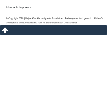
tilbage til toppen ↑
© Copyright 2026 | Hajus AG - Alle rettigheder forbeholdes. Preisangaben inkl. gesetzl. 19% MwSt. |
Grundpreise siehe Artikeldetail | *Gilt für Lieferungen nach Deutschland!