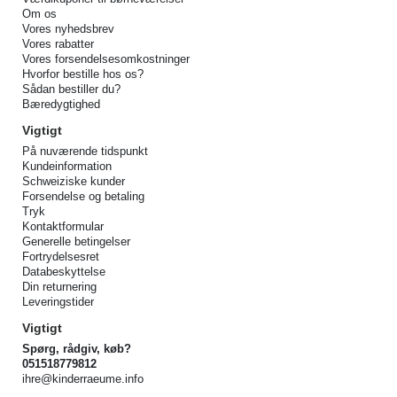
Om os
Vores nyhedsbrev
Vores rabatter
Vores forsendelsesomkostninger
Hvorfor bestille hos os?
Sådan bestiller du?
Bæredygtighed
Vigtigt
På nuværende tidspunkt
Kundeinformation
Schweiziske kunder
Forsendelse og betaling
Tryk
Kontaktformular
Generelle betingelser
Fortrydelsesret
Databeskyttelse
Din returnering
Leveringstider
Vigtigt
Spørg, rådgiv, køb?
051518779812
ihre@kinderraeume.info