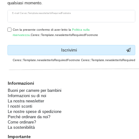
qualsiasi momento.
Ceres::Template.newsletterHoneypotLabel
E-mail Ceres::Template.newsletterIsRequiredFootnote
Con la presente confermo di aver letto la
Politica sulla
riservatezza
.Ceres::Template.newsletterIsRequiredFootnote
Iscrivimi
Ceres::Template.newsletterIsRequiredFootnote Ceres::Template.newsletterIsRequired
Informazioni
Buoni per camere per bambini
Informazioni su di noi
La nostra newsletter
I nostri sconti
Le nostre spese di spedizione
Perché ordinare da noi?
Come ordinare?
La sostenibilità
Importante