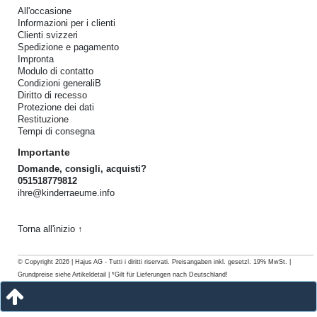
All'occasione
Informazioni per i clienti
Clienti svizzeri
Spedizione e pagamento
Impronta
Modulo di contatto
Condizioni generaliB
Diritto di recesso
Protezione dei dati
Restituzione
Tempi di consegna
Importante
Domande, consigli, acquisti?
051518779812
ihre@kinderraeume.info
Torna all'inizio ↑
© Copyright 2026 | Hajus AG - Tutti i diritti riservati. Preisangaben inkl. gesetzl. 19% MwSt. |
Grundpreise siehe Artikeldetail | *Gilt für Lieferungen nach Deutschland!