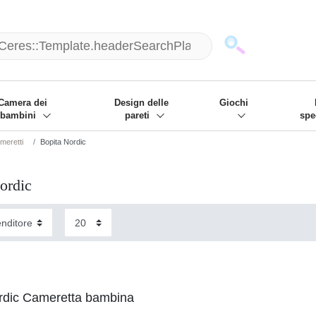
mack und wir die passenden Sachen
❋
- Focus: "Beste Online Shops 2
Camera dei
Design delle
Giochi
bambini
pareti
spe
meretti
Bopita Nordic
ordic
rdic Cameretta bambina