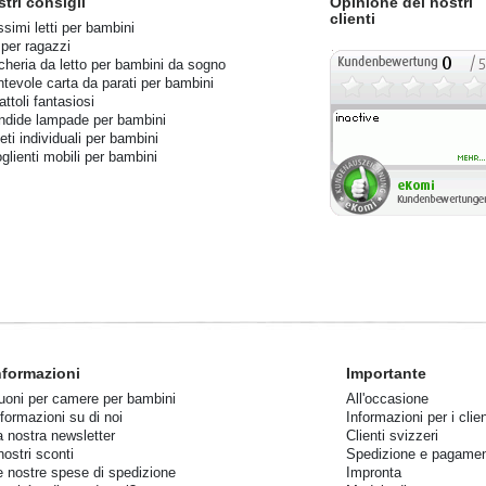
stri consigli
Opinione dei nostri
clienti
ssimi letti per bambini
 per ragazzi
cheria da letto per bambini da sogno
ntevole carta da parati per bambini
ttoli fantasiosi
ndide lampade per bambini
eti individuali per bambini
glienti mobili per bambini
nformazioni
Importante
uoni per camere per bambini
All'occasione
nformazioni su di noi
Informazioni per i clien
a nostra newsletter
Clienti svizzeri
nostri sconti
Spedizione e pagame
e nostre spese di spedizione
Impronta