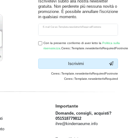
Iscrivetevi subito alla nostra newsletter
gratuita. Non perderete più nessuna novità o
promozione. È possibile annullare l'iscrizione
in qualsiasi momento.
Ceres::Template.newsletterHoneypotLabel
E-mail Ceres::Template.newsletterIsRequiredFootnote
Con la presente confermo di aver letto la
Politica sulla
riservatezza
.Ceres::Template.newsletterIsRequiredFootnote
Iscrivimi
Ceres::Template.newsletterIsRequiredFootnote
Ceres::Template.newsletterIsRequired
Importante
Domande, consigli, acquisti?
ti
051518779812
ihre@kinderraeume.info
nto