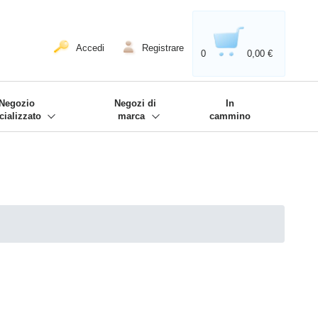
020'' - Wir sind dabei!
❋
Accedi
Registrare
0
0,00 €
Negozio
Negozi di
In
cializzato
marca
cammino