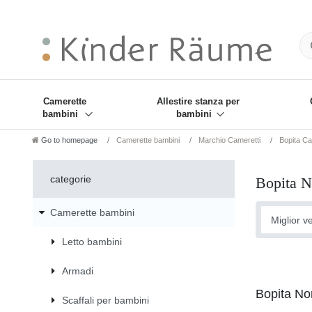
❋
Sie haben den Gesch
Camerette
Allestire stanza per
bambini
bambini
Go to homepage
Camerette bambini
Marchio Cameretti
Bopita Ca
categorie
Bopita N
Camerette bambini
Letto bambini
Armadi
Bopita No
Scaffali per bambini