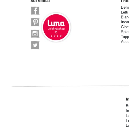
Sui social
I no
Belli
Letti
Bian
Inca
Gioca
Sple
Tapp
Acco
I
B
I
L
I 
L