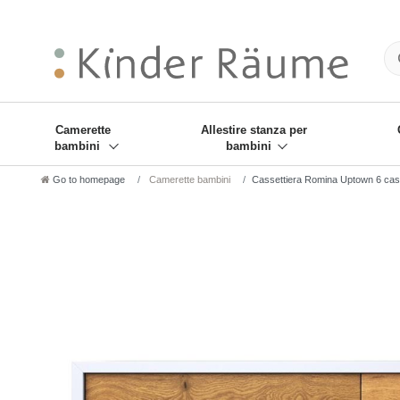
❋
Sie haben den Gesch
Camerette
Allestire stanza per
bambini
bambini
Go to homepage
Camerette bambini
Cassettiera Romina Uptown 6 cass