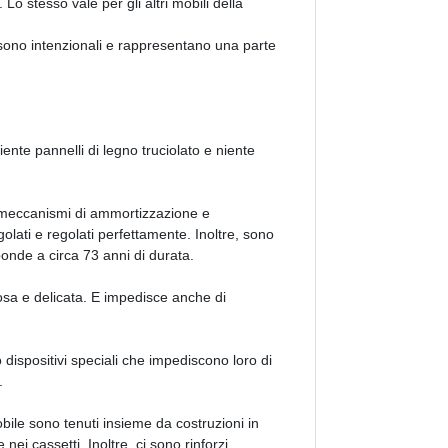
 Lo stesso vale per gli altri mobili della
li sono intenzionali e rappresentano una parte
iente pannelli di legno truciolato e niente
i meccanismi di ammortizzazione e
lati e regolati perfettamente. Inoltre, sono
isponde a circa 73 anni di durata.
osa e delicata. E impedisce anche di
dispositivi speciali che impediscono loro di
.
l mobile sono tenuti insieme da costruzioni in
ei cassetti. Inoltre, ci sono rinforzi