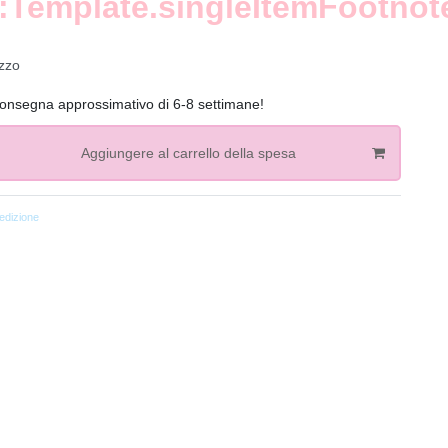
:Template.singleItemFootnot
zzo
onsegna approssimativo di 6-8 settimane!
Aggiungere al carrello della spesa
dizione