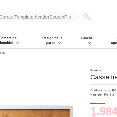
mack und wir die passenden Sachen
❋
- Focus: "Beste Online Shops 2
Camera dei
Design delle
Giochi
bambini
pareti
spe
etti
Romina
Cassetti
Codice articolo
RO
Hersteller:
Romina
RRP : price
1.984