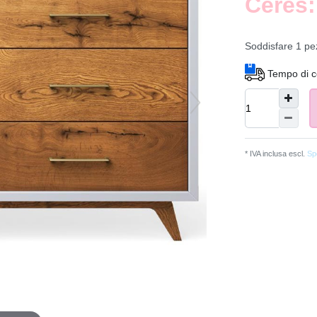
Ceres:
Soddisfare
1
pe
Tempo di c
* IVA inclusa escl.
Spe