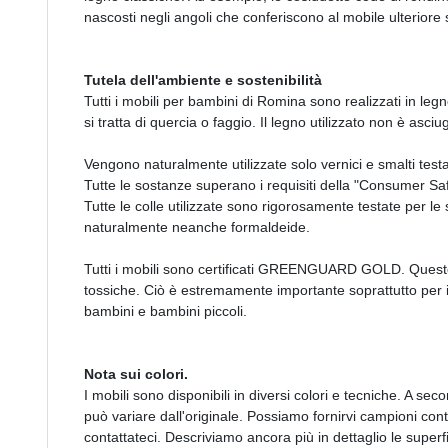
nascosti negli angoli che conferiscono al mobile ulteriore s
Tutela dell'ambiente e sostenibilità
Tutti i mobili per bambini di Romina sono realizzati in l
si tratta di quercia o faggio. Il legno utilizzato non è asci
Vengono naturalmente utilizzate solo vernici e smalti testa
Tutte le sostanze superano i requisiti della "Consumer S
Tutte le colle utilizzate sono rigorosamente testate per
naturalmente neanche formaldeide.
Tutti i mobili sono certificati GREENGUARD GOLD. Questo
tossiche. Ciò è estremamente importante soprattutto per i 
bambini e bambini piccoli.
Nota sui colori.
I mobili sono disponibili in diversi colori e tecniche. A sec
può variare dall'originale. Possiamo fornirvi campioni cont
contattateci. Descriviamo ancora più in dettaglio le superfi