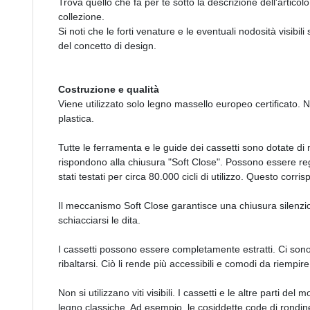
Trova quello che fa per te sotto la descrizione dell'articolo.
collezione.
Si noti che le forti venature e le eventuali nodosità visibi
del concetto di design.
Costruzione e qualità
Viene utilizzato solo legno massello europeo certificato. N
plastica.
Tutte le ferramenta e le guide dei cassetti sono dotate d
rispondono alla chiusura "Soft Close". Possono essere rego
stati testati per circa 80.000 cicli di utilizzo. Questo corr
Il meccanismo Soft Close garantisce una chiusura silenzi
schiacciarsi le dita.
I cassetti possono essere completamente estratti. Ci sono 
ribaltarsi. Ciò li rende più accessibili e comodi da riempire
Non si utilizzano viti visibili. I cassetti e le altre parti de
legno classiche. Ad esempio, le cosiddette code di rondine n