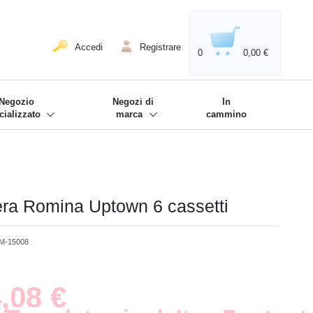
020'' - Wir sind dabei!
❋
Accedi
Registrare
0
0,00 €
Negozio
Negozi di
In
cializzato
marca
cammino
era Romina Uptown 6 cassetti
M-15008
,08 €