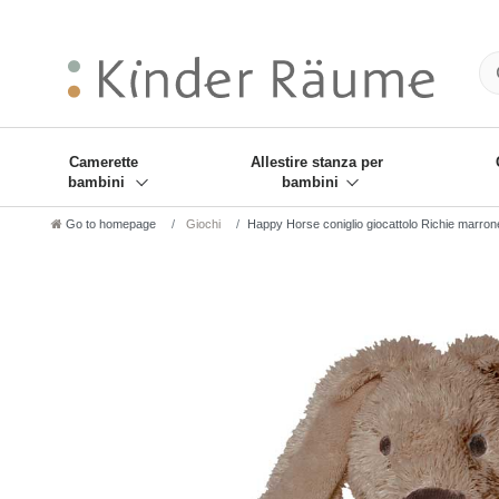
❋
Sie haben den Gesch
Camerette
Allestire stanza per
bambini
bambini
Go to homepage
Giochi
Happy Horse coniglio giocattolo Richie marron