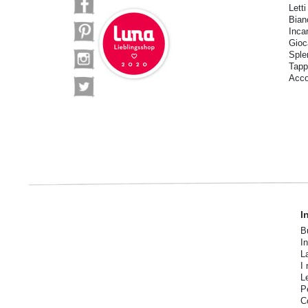
Letti
Bian
Inca
Gioca
Sple
Tapp
Acco
I
B
I
L
I 
L
P
C