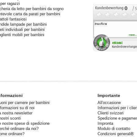
 per ragazzi
cheria da letto per bambini da sogno
ntevole carta da parati per bambini
ttoli fantasiosi
ndide lampade per bambini
eti individuali per bambini
glienti mobili per bambini
nformazioni
Importante
uoni per camere per bambini
All'occasione
nformazioni su di noi
Informazioni per i clien
a nostra newsletter
Clienti svizzeri
nostri sconti
Spedizione e pagame
e nostre spese di spedizione
Impronta
erché ordinare da noi?
Modulo di contatto
ome ordinare?
Condizioni generaliB