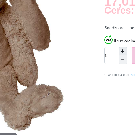
17,01
Ceres:
Soddisfare
1
pe
Il tuo ordi
* IVA inclusa escl.
Spe