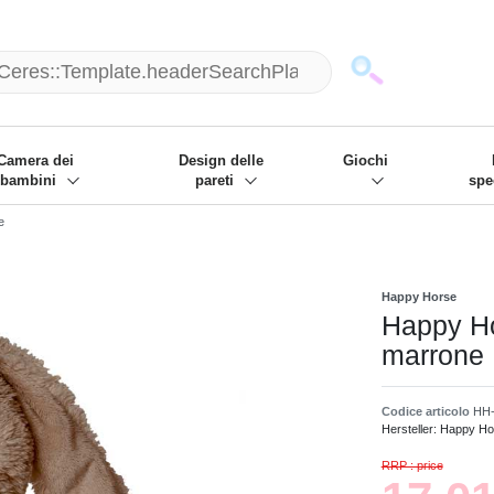
mack und wir die passenden Sachen
❋
- Focus: "Beste Online Shops 2
Camera dei
Design delle
Giochi
bambini
pareti
spe
e
Happy Horse
Happy Ho
marrone
Codice articolo
HH-
Hersteller:
Happy Ho
RRP : price