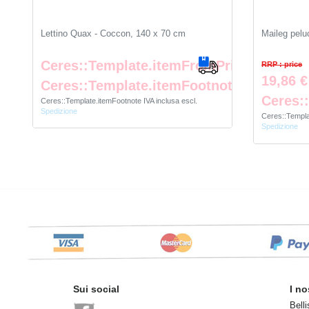
Lettino Quax - Coccon, 140 x 70 cm
Maileg pelu
Ceres::Template.itemFromPrice
RRP : price
19,86 €
Ceres::Template.itemFootnote
Ceres:
Ceres::Template.itemFootnote
IVA inclusa
escl.
Spedizione
Ceres::Templ
Spedizione
Sui social
I no
Belli