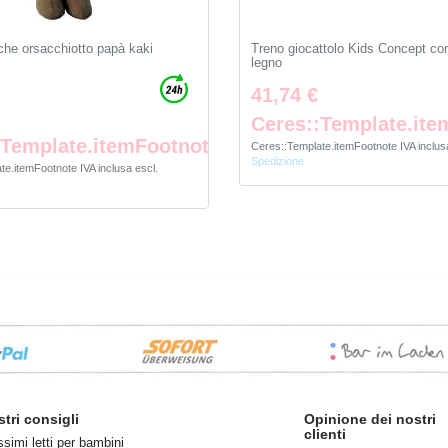
che orsacchiotto papà kaki
Treno giocattolo Kids Concept con
legno
41,74 €
Ceres::Template.ite
:Template.itemFootnote
Ceres::Template.itemFootnote
IVA inclus
Spedizione
ate.itemFootnote
IVA inclusa
escl.
stri consigli
Opinione dei nostri
clienti
ssimi letti per bambini