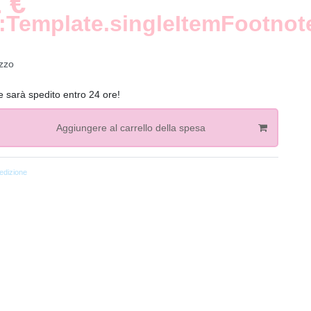
 €
:Template.singleItemFootnot
zzo
ne sarà spedito entro 24 ore!
Aggiungere al carrello della spesa
dizione