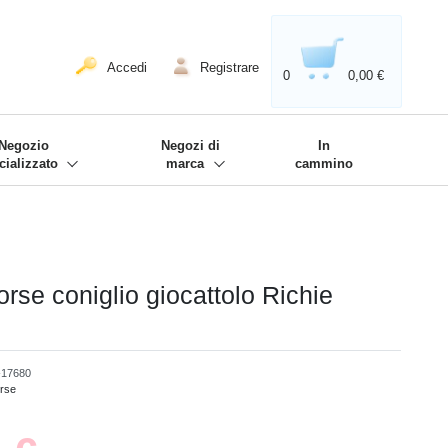
020'' - Wir sind dabei!
❋
Accedi
Registrare
0
0,00 €
Negozio
Negozi di
In
cializzato
marca
cammino
rse coniglio giocattolo Richie
17680
rse