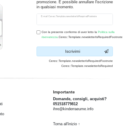
promozione. È possibile annullare l'iscrizione
in qualsiasi momento.
Ceres::Template.newsletterHoneypotLabel
E-mail Ceres::Template.newsletterIsRequiredFootnote
Con la presente confermo di aver letto la
Politica sulla
riservatezza
.Ceres::Template.newsletterIsRequiredFootnote
Iscrivimi
Ceres::Template.newsletterIsRequiredFootnote
Ceres::Template.newsletterIsRequired
Importante
Domande, consigli, acquisti?
ti
051518779812
ihre@kinderraeume.info
nto
Torna all'inizio ↑