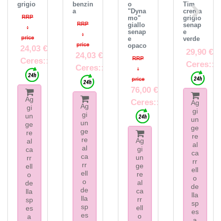
grigio
benzin
o
Tim
a
"Dyna
crema
RRP
mo"
grigio
RRP
giallo
senap
:
senap
e
:
price
e
verde
price
opaco
24,03 €
29,90 €
24,03 €
RRP
Ceres::Template.itemFootnote
Ceres::T
Ceres::Template.itemFootnote
:
price
76,00 €
Ag
Ceres::Template.itemF
Ag
Ag
gi
gi
gi
un
un
un
ge
ge
ge
re
re
re
Ag
al
al
al
gi
ca
ca
ca
un
rr
rr
rr
ge
ell
ell
ell
re
o
o
o
al
de
de
de
ca
lla
lla
lla
rr
sp
sp
sp
ell
es
es
es
o
a
a