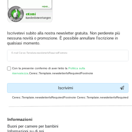
Iscrivetevi subito alla nostra newsletter gratuita. Non perderete più
nessuna novità o promozione. È possibile annullare l'iscrizione in
qualsiasi momento.
Ceres::Template.newsletterHoneypotLabel
E-mail Ceres::Template.newsletterIsRequiredFootnote
Con la presente confermo di aver letto la
Politica sulla
riservatezza
.Ceres::Template.newsletterIsRequiredFootnote
Iscrivimi
Ceres::Template.newsletterIsRequiredFootnote Ceres::Template.newsletterIsRequired
Informazioni
Buoni per camere per bambini
Informazioni su di noi