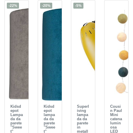
-22%
-20%
-5%
Kidsd
Kidsd
Superl
Cousi
epot
epot
iving
n Paul
Lampa
lampa
lampa
Mini
da da
da da
da da
catena
parete
parete
parete
lumin
"Swee
"Swee
in
osa
t"
t"
metall
LED