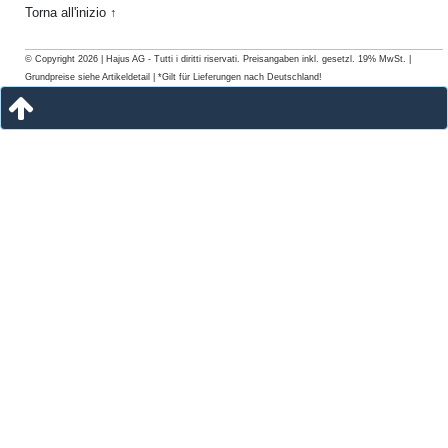
Torna all'inizio ↑
© Copyright 2026 | Hajus AG - Tutti i diritti riservati. Preisangaben inkl. gesetzl. 19% MwSt. |
Grundpreise siehe Artikeldetail | *Gilt für Lieferungen nach Deutschland!