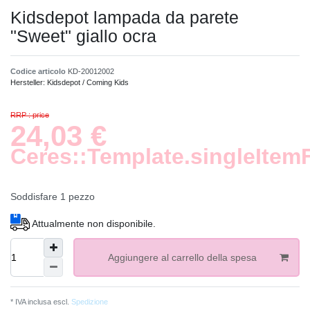
Kidsdepot lampada da parete
"Sweet" giallo ocra
Codice articolo
KD-20012002
Hersteller:
Kidsdepot / Coming Kids
RRP : price
24,03 €
Ceres::Template.singleItem
Soddisfare
1
pezzo
Attualmente non disponibile.
Aggiungere al carrello della spesa
* IVA inclusa escl.
Spedizione