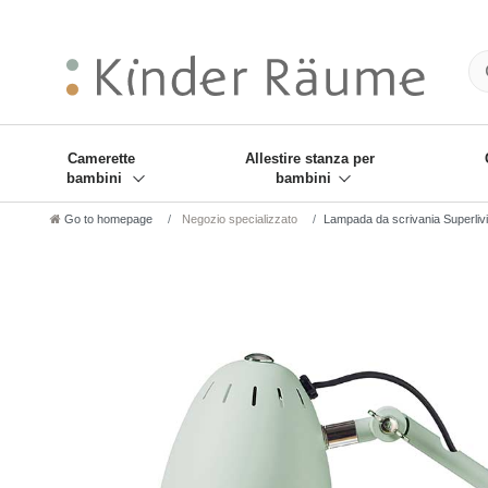
❋
Sie haben den Gesch
Camerette
Allestire stanza per
bambini
bambini
Go to homepage
Negozio specializzato
Lampada da scrivania Superliv