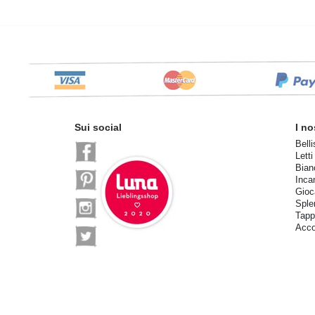
Sui social
I no
Belli
Letti
Bian
Inca
Gioca
Sple
Tapp
Acco