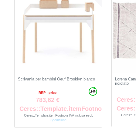
Scrivania per bambini Oeuf Brooklyn bianco
Lorena Cana
riciclato
RRP : price
Ceres:
783,62 €
Ceres:
Ceres::Template.itemFootnote
Ceres::Te
Ceres::Template.itemFootnote
IVA inclusa
escl.
Spedizione