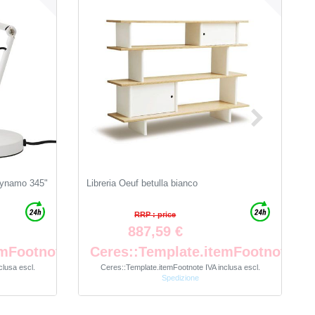
Dynamo 345"
Libreria Oeuf betulla bianco
RRP : price
887,59 €
emFootnote
Ceres::Template.itemFootnote
clusa
escl.
Ceres::Template.itemFootnote
IVA inclusa
escl.
Spedizione