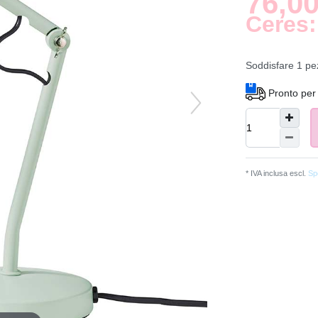
76,00
Ceres:
Soddisfare
1
pe
Pronto per 
* IVA inclusa escl.
Spe