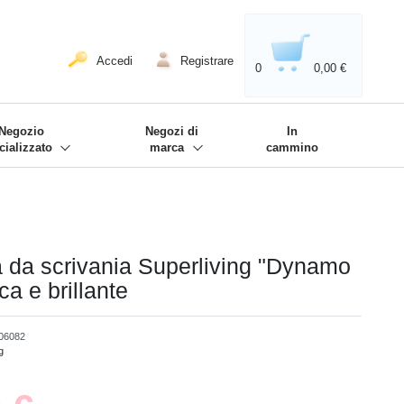
020'' - Wir sind dabei!
❋
Accedi
Registrare
0
0,00 €
Negozio
Negozi di
In
cializzato
marca
cammino
da scrivania Superliving "Dynamo
a e brillante
06082
g