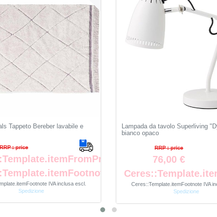
ls Tappeto Bereber lavabile e
Lampada da tavolo Superliving "
bianco opaco
RRP : price
RRP : price
:Template.itemFromPrice
76,00 €
:Template.itemFootnote
Ceres::Template.it
mplate.itemFootnote
IVA inclusa
escl.
Ceres::Template.itemFootnote
IVA in
Spedizione
Spedizione