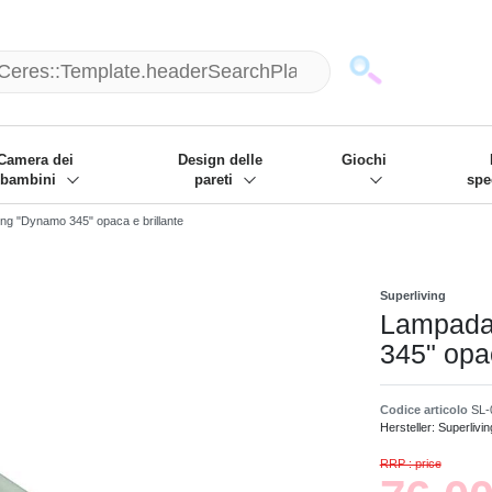
mack und wir die passenden Sachen
❋
- Focus: "Beste Online Shops 2
Camera dei
Design delle
Giochi
bambini
pareti
spe
ing "Dynamo 345" opaca e brillante
Superliving
Lampada 
345" opac
Codice articolo
SL-
Hersteller:
Superlivin
RRP : price