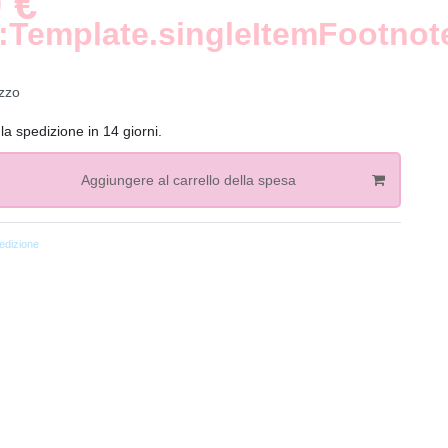
 €
:Template.singleItemFootnot
zzo
la spedizione in 14 giorni.
Aggiungere al carrello della spesa
dizione