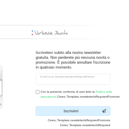
Iscrivetevi subito alla nostra newsletter
gratuita. Non perderete più nessuna novità o
promozione. È possibile annullare l'iscrizione
in qualsiasi momento.
Ceres::Template.newsletterHoneypotLabel
E-mail Ceres::Template.newsletterIsRequiredFootnote
Con la presente confermo di aver letto la
Politica sulla
riservatezza
.Ceres::Template.newsletterIsRequiredFootnote
Iscrivimi
Ceres::Template.newsletterIsRequiredFootnote
Ceres::Template.newsletterIsRequired