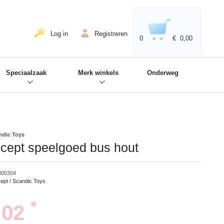
020'' - Wir sind dabei!
❋
Log in
Registreren
0
€ 0,00
Speciaalzaak
Merk winkels
Onderweg
ndic Toys
cept speelgoed bus hout
000304
ept / Scandic Toys
*
,02