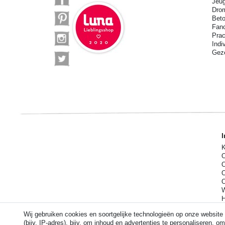
Jeu
Drom
Beto
Fan
Prac
Indi
Geze
I
K
O
O
O
O
W
H
D
Wij gebruiken cookies en soortgelijke technologieën op onze websit
(bijv. IP-adres), bijv. om inhoud en advertenties te personaliseren, 