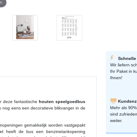
om
Schnelle
Wir liefern sch
Ihr Paket in k
Ihnen!
Kundenzu
er deze fantastische
houten speelgoedbus
Mehr als 90%
ook nog eens een decoratieve blikvanger in de
sind zufriede
weiter.
amopeningen gemakkelijk worden vastgepakt
et heeft de bus een benzinetankopening