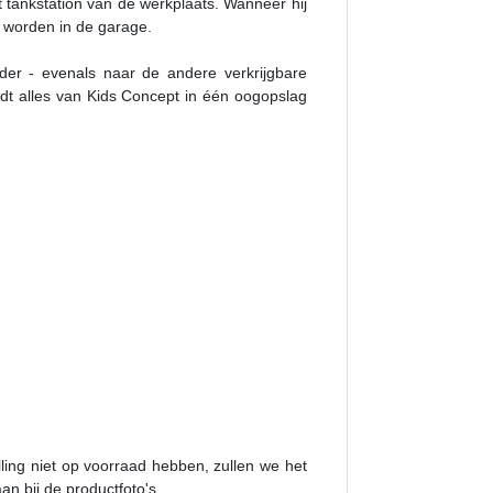
t tankstation van de werkplaats. Wanneer hij
 worden in de garage.
er - evenals naar de andere verkrijgbare
dt alles van Kids Concept in één oogopslag
ing niet op voorraad hebben, zullen we het
aan bij de productfoto's.