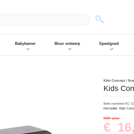
mack und wir die passenden Sachen
❋
- Focus: "Beste Online Shops 2
Babykamer
Muur ontwerp
Speelgoed
Kids Concept / Sca
Kids Con
Item nummer
KC-1
Hersteller:
Kids Conc
RRP: price
€ 16