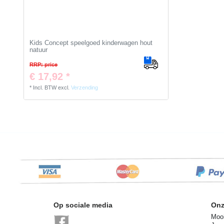
Kids Concept speelgoed kinderwagen hout
natuur
RRP: price
€ 17,92 *
*
Incl. BTW
excl.
Verzending
Op sociale media
Onz
Mooi