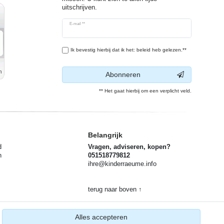
uitschrijven.
Ceres::Template.newsletterHoneypotLabel
E-mail **
Ik bevestig hierbij dat ik het: beleid heb gelezen.**
Abonneren
** Het gaat hierbij om een verplicht veld.
Belangrijk
d
Vragen, adviseren, kopen?
n
051518779812
ihre@kinderraeume.info
terug naar boven ↑
g
Alles accepteren