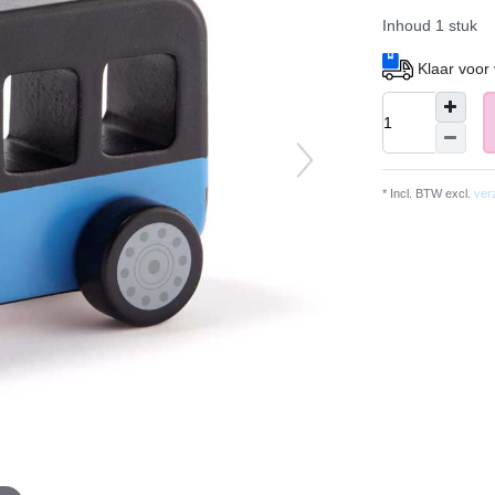
Inhoud
1
stuk
Klaar voor
* Incl. BTW excl.
ver