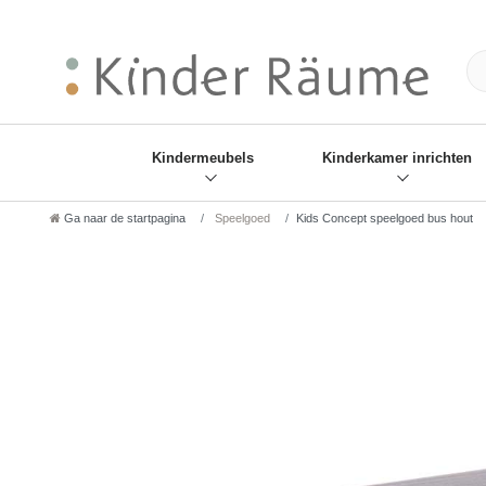
❋
Sie haben den Gesch
Kindermeubels
Kinderkamer inrichten
Ga naar de startpagina
Speelgoed
Kids Concept speelgoed bus hout