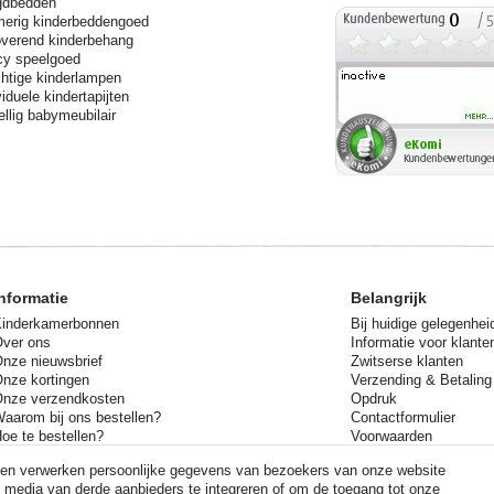
gdbedden
erig kinderbeddengoed
verend kinderbehang
cy speelgoed
htige kinderlampen
viduele kindertapijten
llig babymeubilair
nformatie
Belangrijk
inderkamerbonnen
Bij huidige gelegenhei
ver ons
Informatie voor klante
nze nieuwsbrief
Zwitserse klanten
nze kortingen
Verzending & Betaling
nze verzendkosten
Opdruk
aarom bij ons bestellen?
Contactformulier
oe te bestellen?
Voorwaarden
uurzaamheid
Herroepingsrecht
e en verwerken persoonlijke gegevens van bezoekers van onze website
Gegevensbeschermin
om media van derde aanbieders te integreren of om de toegang tot onze
Uw retourzending