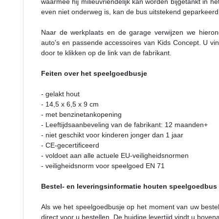
waarmee hij milieuvriendelijk kan worden bijgetankt in he
even niet onderweg is, kan de bus uitstekend geparkeerd
Naar de werkplaats en de garage verwijzen we hierond
auto's en passende accessoires van Kids Concept. U vin
door te klikken op de link van de fabrikant.
Feiten over het speelgoedbusje
- gelakt hout
- 14,5 x 6,5 x 9 cm
- met benzinetankopening
- Leeftijdsaanbeveling van de fabrikant: 12 maanden+
- niet geschikt voor kinderen jonger dan 1 jaar
- CE-gecertificeerd
- voldoet aan alle actuele EU-veiligheidsnormen
- veiligheidsnorm voor speelgoed EN 71
Bestel- en leveringsinformatie houten speelgoedbus
Als we het speelgoedbusje op het moment van uw bestell
direct voor u bestellen. De huidige levertijd vindt u boven