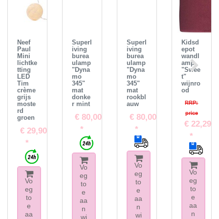
Neef
Superl
Superl
Kidsd
Paul
iving
iving
epot
Mini
burea
burea
wandl
lichtke
ulamp
ulamp
amp
tting
"Dyna
"Dyna
"Swee
LED
mo
mo
t"
Tim
345"
345"
wijnro
crème
mat
mat
od
grijs
donke
rookbl
RRP:
moste
r mint
auw
rd
price
€ 80,00
€ 80,00
groen
€ 22,29
*
*
€ 29,90
*
*
Vo
Vo
Vo
eg
eg
eg
Vo
to
to
to
eg
e
e
e
to
aa
aa
aa
e
n
n
n
aa
wi
wi