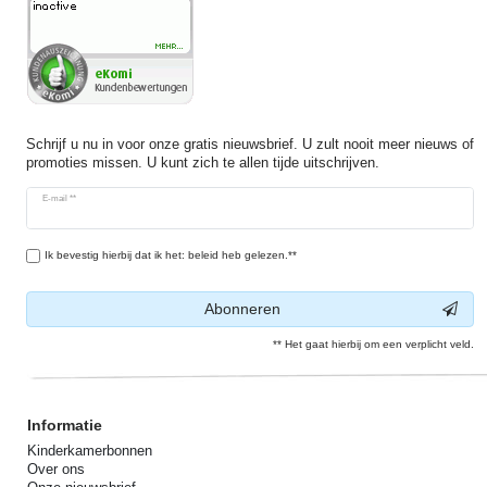
Schrijf u nu in voor onze gratis nieuwsbrief. U zult nooit meer nieuws of
promoties missen. U kunt zich te allen tijde uitschrijven.
Ceres::Template.newsletterHoneypotLabel
E-mail **
Ik bevestig hierbij dat ik het: beleid heb gelezen.**
Abonneren
** Het gaat hierbij om een verplicht veld.
Informatie
Kinderkamerbonnen
Over ons