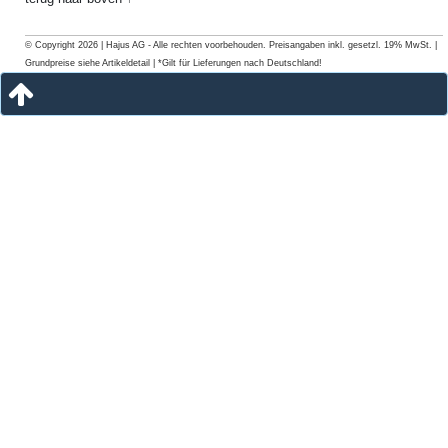
© Copyright 2026 | Hajus AG - Alle rechten voorbehouden. Preisangaben inkl. gesetzl. 19% MwSt. |
Grundpreise siehe Artikeldetail | *Gilt für Lieferungen nach Deutschland!