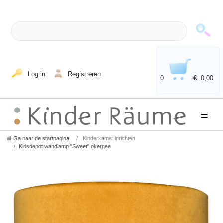
Log in
Registreren
0
€ 0,00
☰
Ga naar de startpagina
Kinderkamer inrichten
Kidsdepot wandlamp "Sweet" okergeel