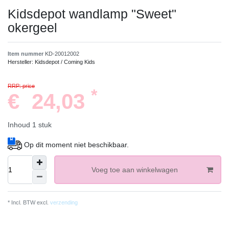
Kidsdepot wandlamp "Sweet"
okergeel
Item nummer
KD-20012002
Hersteller:
Kidsdepot / Coming Kids
RRP: price
*
€ 24,03
Inhoud
1
stuk
Op dit moment niet beschikbaar.
Voeg toe aan winkelwagen
* Incl. BTW excl.
verzending