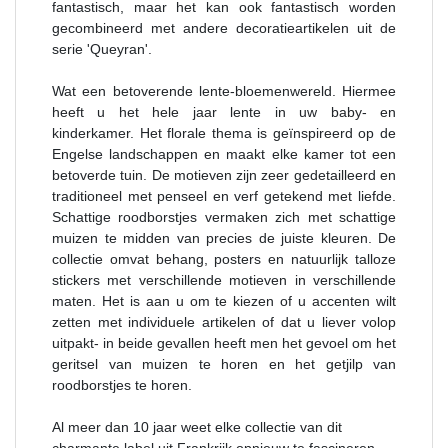
fantastisch, maar het kan ook fantastisch worden
gecombineerd met andere decoratieartikelen uit de
serie 'Queyran'.
Wat een betoverende lente-bloemenwereld. Hiermee
heeft u het hele jaar lente in uw baby- en
kinderkamer. Het florale thema is geïnspireerd op de
Engelse landschappen en maakt elke kamer tot een
betoverde tuin. De motieven zijn zeer gedetailleerd en
traditioneel met penseel en verf getekend met liefde.
Schattige roodborstjes vermaken zich met schattige
muizen te midden van precies de juiste kleuren. De
collectie omvat behang, posters en natuurlijk talloze
stickers met verschillende motieven in verschillende
maten. Het is aan u om te kiezen of u accenten wilt
zetten met individuele artikelen of dat u liever volop
uitpakt- in beide gevallen heeft men het gevoel om het
geritsel van muizen te horen en het getjilp van
roodborstjes te horen.
Al meer dan 10 jaar weet elke collectie van dit
charmante label uit Frankrijk opnieuw te fascineren.