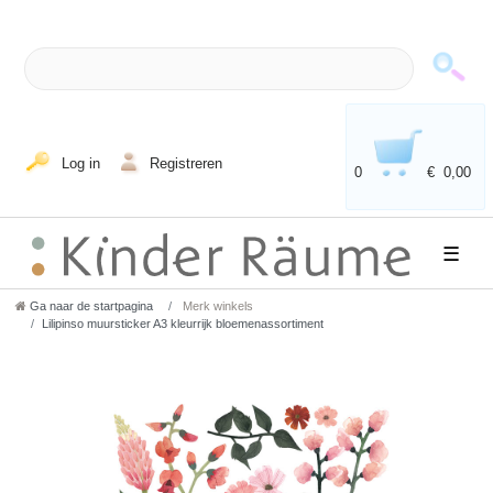
Log in
Registreren
0
€ 0,00
☰
Ga naar de startpagina
Merk winkels
Lilipinso muursticker A3 kleurrijk bloemenassortiment