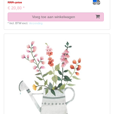
RRP: price
€ 20,80 *
Voeg toe aan winkelwagen
*
Incl. BTW
excl.
Verzending