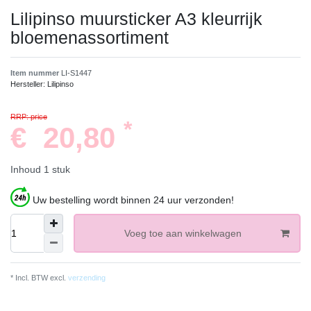
Lilipinso muursticker A3 kleurrijk
bloemenassortiment
Item nummer
LI-S1447
Hersteller:
Lilipinso
RRP: price
*
€ 20,80
Inhoud
1
stuk
Uw bestelling wordt binnen 24 uur verzonden!
Voeg toe aan winkelwagen
* Incl. BTW excl.
verzending