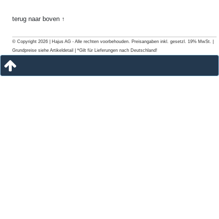
terug naar boven ↑
© Copyright 2026 | Hajus AG - Alle rechten voorbehouden. Preisangaben inkl. gesetzl. 19% MwSt. |
Grundpreise siehe Artikeldetail | *Gilt für Lieferungen nach Deutschland!