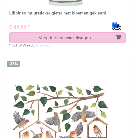
Lilipinso muursticker gieter met bloemen gekleurd
€ 49,65 *
Voeg toe aan winkelwagen
*
Incl. BTW
excl.
Verzending
-37%