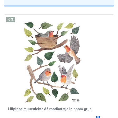
-5%
Lilipinso muursticker A3 roodborstje in boom grijs