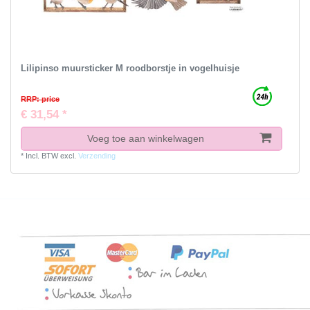
Lilipinso muursticker M roodborstje in vogelhuisje
RRP: price
€ 31,54 *
Voeg toe aan winkelwagen
*
Incl. BTW
excl.
Verzending