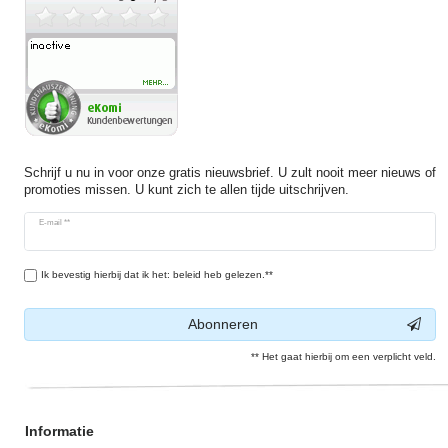
Schrijf u nu in voor onze gratis nieuwsbrief. U zult nooit meer nieuws of
promoties missen. U kunt zich te allen tijde uitschrijven.
Ceres::Template.newsletterHoneypotLabel
E-mail **
Ik bevestig hierbij dat ik het: beleid heb gelezen.**
Abonneren
** Het gaat hierbij om een verplicht veld.
Informatie