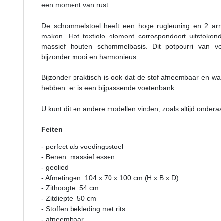
een moment van rust.
De schommelstoel heeft een hoge rugleuning en 2 arm
maken. Het textiele element correspondeert uitstek
massief houten schommelbasis. Dit potpourri van ve
bijzonder mooi en harmonieus.
Bijzonder praktisch is ook dat de stof afneembaar en was
hebben: er is een bijpassende voetenbank.
U kunt dit en andere modellen vinden, zoals altijd onder
Feiten
- perfect als voedingsstoel
- Benen: massief essen
- geolied
- Afmetingen: 104 x 70 x 100 cm (H x B x D)
- Zithoogte: 54 cm
- Zitdiepte: 50 cm
- Stoffen bekleding met rits
- afneembaar