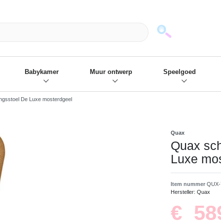
mack und wir die passenden Sachen
❋
- Focus: "Beste Online Shops 2
Babykamer
Muur ontwerp
Speelgoed
ngsstoel De Luxe mosterdgeel
Quax
Quax sch
Luxe mos
Item nummer
QUX-
Hersteller:
Quax
€ 58