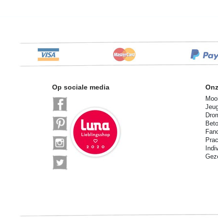
Op sociale media
Onz
Mooi
Jeu
Drom
Beto
Fan
Prac
Indi
Geze