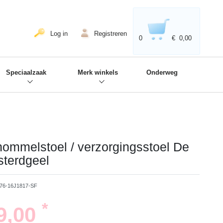
020'' - Wir sind dabei!
❋
Log in
Registreren
0
€ 0,00
Speciaalzaak
Merk winkels
Onderweg
ommelstoel / verzorgingsstoel De
terdgeel
76-16J1817-SF
*
9,00