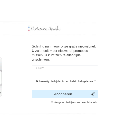
Schrijf u nu in voor onze gratis nieuwsbrief.
U zult nooit meer nieuws of promoties
missen. U kunt zich te allen tijde
uitschrijven.
Ceres::Template.newsletterHoneypotLabel
E-mail **
Ik bevestig hierbij dat ik het: beleid heb gelezen.**
Abonneren
** Het gaat hierbij om een verplicht veld.