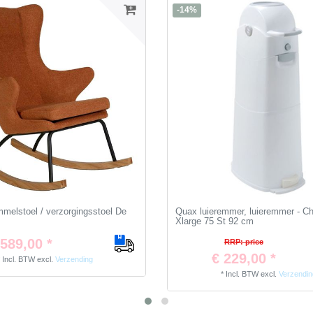
-14%
elstoel / verzorgingsstoel De
Quax luieremmer, luieremmer - C
Xlarge 75 St 92 cm
 589,00 *
RRP: price
€ 229,00 *
*
Incl. BTW
excl.
Verzending
*
Incl. BTW
excl.
Verzendin