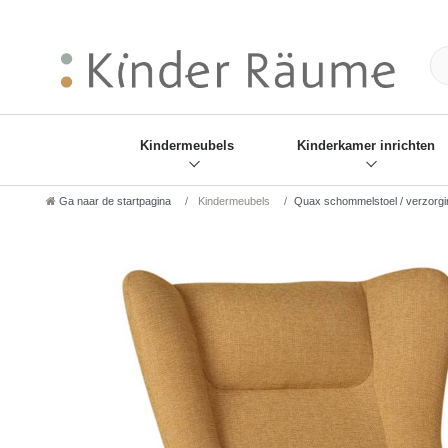
❋
Sie haben den Gesch
Kindermeubels
Kinderkamer inrichten
Ga naar de startpagina
Kindermeubels
Quax schommelstoel / verzorgi