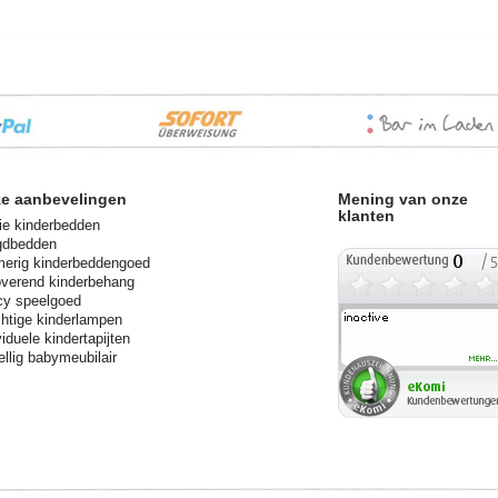
e aanbevelingen
Mening van onze
klanten
e kinderbedden
gdbedden
erig kinderbeddengoed
verend kinderbehang
cy speelgoed
htige kinderlampen
viduele kindertapijten
llig babymeubilair