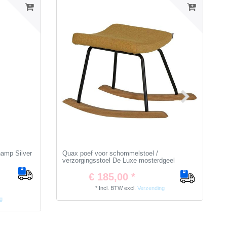
hamp Silver
Quax poef voor schommelstoel /
verzorgingsstoel De Luxe mosterdgeel
€ 185,00 *
*
Incl. BTW
excl.
Verzending
g