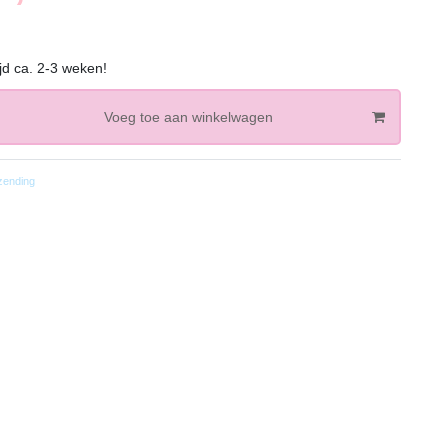
jd ca. 2-3 weken!
Voeg toe aan winkelwagen
zending