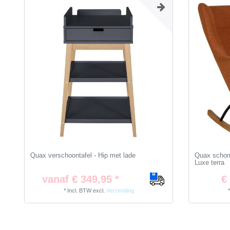
Quax verschoontafel - Hip met lade
Quax schomm
Luxe terra
vanaf € 349,95 *
€
*
Incl. BTW
excl.
Verzending