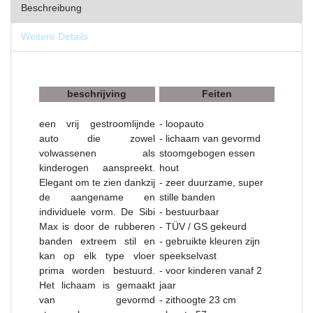
Beschreibung
Weitere Details
beschrijving
Feiten
een vrij gestroomlijnde
- loopauto
auto die zowel
- lichaam van gevormd
volwassenen als
stoomgebogen essen
kinderogen aanspreekt.
hout
Elegant om te zien dankzij
- zeer duurzame, super
de aangename en
stille banden
individuele vorm. De Sibi
- bestuurbaar
Max is door de rubberen
- TÜV / GS gekeurd
banden extreem stil en
- gebruikte kleuren zijn
kan op elk type vloer
speekselvast
prima worden bestuurd.
- voor kinderen vanaf 2
Het lichaam is gemaakt
jaar
van gevormd
- zithoogte 23 cm