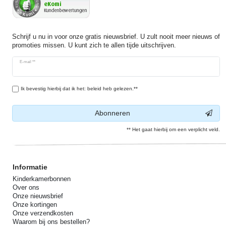
Schrijf u nu in voor onze gratis nieuwsbrief. U zult nooit meer nieuws of
promoties missen. U kunt zich te allen tijde uitschrijven.
Ceres::Template.newsletterHoneypotLabel
E-mail **
Ik bevestig hierbij dat ik het: beleid heb gelezen.**
Abonneren
** Het gaat hierbij om een verplicht veld.
Informatie
Kinderkamerbonnen
Over ons
Onze nieuwsbrief
Onze kortingen
Onze verzendkosten
Waarom bij ons bestellen?