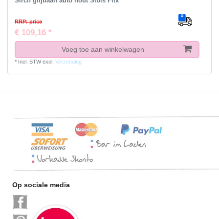
Sirch glijbaan auto hout Sibis Flix
RRP: price
€ 109,16 *
Voeg toe aan winkelwagen
*
Incl. BTW
excl.
Verzending
Op sociale media