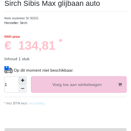
Sirch Sibis Max glijbaan auto
Item nummer
SI-30201
Hersteller:
Sirch
RRP: price
*
€ 134,81
Inhoud
1
stuk
Op dit moment niet beschikbaar.
Voeg toe aan winkelwagen
* Incl. BTW excl.
verzending