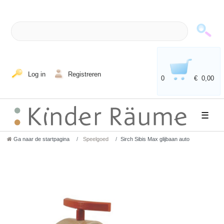
Log in
Registreren
0
€ 0,00
☰
Ga naar de startpagina
Speelgoed
Sirch Sibis Max glijbaan auto