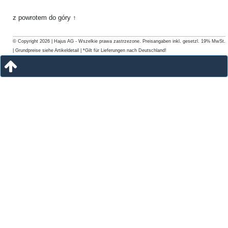
z powrotem do góry ↑
© Copyright 2026 | Hajus AG - Wszelkie prawa zastrzezone. Preisangaben inkl. gesetzl. 19% MwSt.
| Grundpreise siehe Artikeldetail | *Gilt für Lieferungen nach Deutschland!