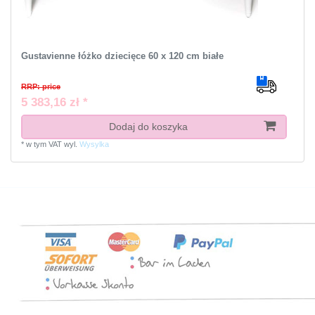
Gustavienne łóżko dziecięce 60 x 120 cm białe
RRP: price
5 383,16 zł *
Dodaj do koszyka
*
w tym VAT
wyl.
Wysylka