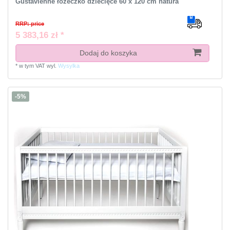
Gustavienne łóżeczko dziecięce 60 x 120 cm natura
RRP: price
5 383,16 zł *
Dodaj do koszyka
*
w tym VAT
wyl.
Wysylka
-5%