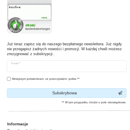
Już teraz zapisz się do naszego bezpłatnego newslettera. Już nigdy
nie przegapisz żadnych nowości i promocji. W każdej chwili możesz
zrezygnować z subskrypcji..
Ceres::Template.newsletterHoneypotLabel
E-mail **
Niniejszym potwierdzam, ze przeczytalem: polise.**
Subskrybowa
** W tym przypadku chodzi o pole obowiązkowe.
Informacje