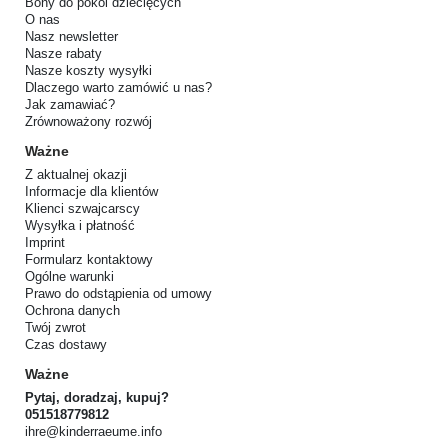
Bony do pokoi dziecięcych
O nas
Nasz newsletter
Nasze rabaty
Nasze koszty wysyłki
Dlaczego warto zamówić u nas?
Jak zamawiać?
Zrównoważony rozwój
Ważne
Z aktualnej okazji
Informacje dla klientów
Klienci szwajcarscy
Wysyłka i płatność
Imprint
Formularz kontaktowy
Ogólne warunki
Prawo do odstąpienia od umowy
Ochrona danych
Twój zwrot
Czas dostawy
Ważne
Pytaj, doradzaj, kupuj?
051518779812
ihre@kinderraeume.info