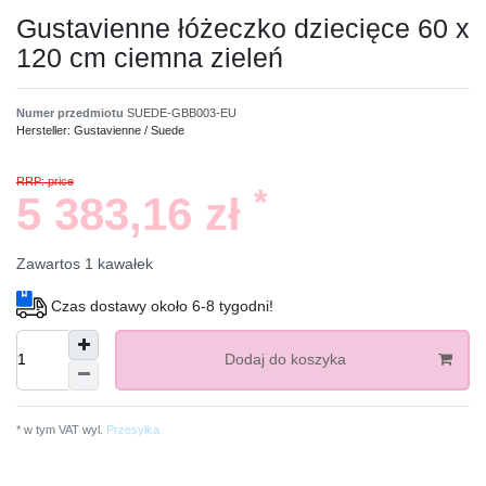
Gustavienne łóżeczko dziecięce 60 x
120 cm ciemna zieleń
Numer przedmiotu
SUEDE-GBB003-EU
Hersteller:
Gustavienne / Suede
RRP: price
*
5 383,16 zł
Zawartos
1
kawałek
Czas dostawy około 6-8 tygodni!
Dodaj do koszyka
* w tym VAT wyl.
Przesyłka