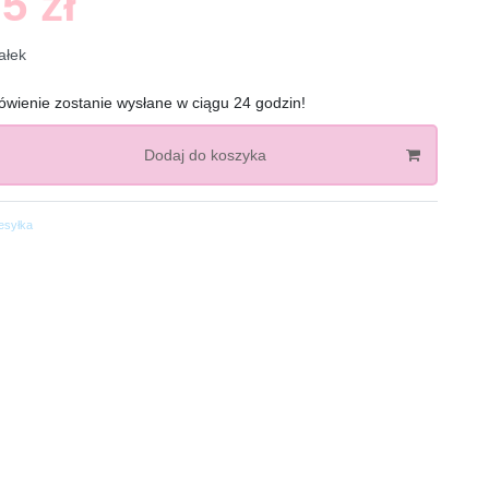
5 zł
ałek
wienie zostanie wysłane w ciągu 24 godzin!
Dodaj do koszyka
esyłka