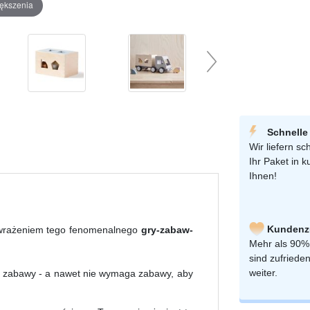
iększenia
Schnelle
Wir liefern sch
Ihr Paket in k
Ihnen!
Kundenzu
m wrażeniem tego fenomenalnego
gry-zabaw-
Mehr als 90%
sind zufriede
weiter.
j zabawy - a nawet nie wymaga zabawy, aby