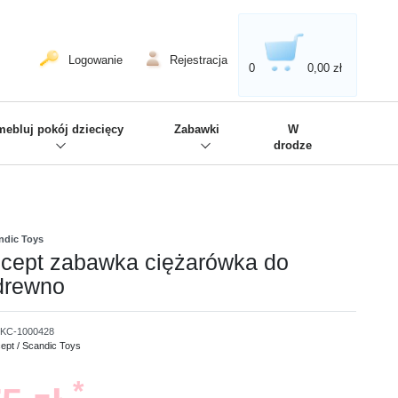
020'' - Wir sind dabei!
❋
Logowanie
Rejestracja
0
0,00 zł
ebluj pokój dziecięcy
Zabawki
W
drodze
ndic Toys
cept zabawka ciężarówka do
drewno
KC-1000428
ept / Scandic Toys
*