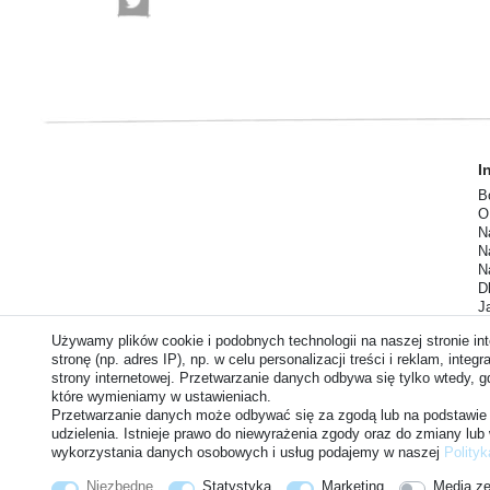
I
B
O
N
N
N
D
J
Z
Używamy plików cookie i podobnych technologii na naszej stronie i
stronę (np. adres IP), np. w celu personalizacji treści i reklam, in
strony internetowej. Przetwarzanie danych odbywa się tylko wtedy, 
które wymieniamy w ustawieniach.
Przetwarzanie danych może odbywać się za zgodą lub na podstawie 
udzielenia. Istnieje prawo do niewyrażenia zgody oraz do zmiany lub
wykorzystania danych osobowych i usług podajemy w naszej
Polityk
© Copyright 2026 | Hajus AG - Wszelkie prawa zastrzezone. Preisangaben inkl. gesetzl. 19% MwSt
Niezbędne
Statystyka
Marketing
Media z