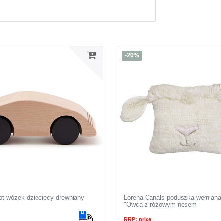
-20%
pt wózek dziecięcy drewniany
Lorena Canals poduszka wełniana
"Owca z różowym nosem
RRP: price