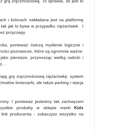
grą zręcznościową. To sprawia, że jest to
ch i kolorach nakładana jest na platformę
- tak jak to bywa w przypadku ciężarówek. I
bez przyczepy.
cka, ponieważ ćwiczą myślenie logiczne i
tności poznawcze, które są ogromnie ważne.
jako pierwsze, przynosząc wielką radość i
 ...
niają grę zręcznościową ciężarówkę: system
odów śmieciarki, ale także parking i stacja
rony. I ponieważ jesteśmy tak zachwyceni
szystkie produkty w sklepie marki
Kids
a link producenta - zobaczysz wszystko na