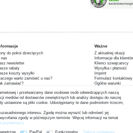
nformacje
Ważne
ony do pokoi dziecięcych
Z aktualnej okazji
 nas
Informacje dla klientó
asz newsletter
Klienci szwajcarscy
asze rabaty
Wysyłka i płatność
asze koszty wysyłki
Imprint
laczego warto zamówić u nas?
Formularz kontaktowy
ak zamawiać?
Ogólne warunki
równoważony rozwój
Prawo do odstąpienia
nternetowej i przetwarzamy dane osobowe osób odwiedzających naszą
Ochrona danych
tegracji mediów od dostawców zewnętrznych lub analizy dostępu do naszej
Twój zwrot
gdy ustawione są pliki cookie. Udostępniamy te dane podmiotom trzecim,
Czas dostawy
uzasadnionego interesu. Zgodę można wyrazić lub odmówić jej
 wycofania zgody w późniejszym terminie. Więcej informacji na temat
a prywatnosci
.
. | Grundpreise siehe Artikeldetail | *Gilt für Lieferungen nach Deutschland!
ewnętrzne
PayPal
Funkcjonalny
Dalsze ustawienia