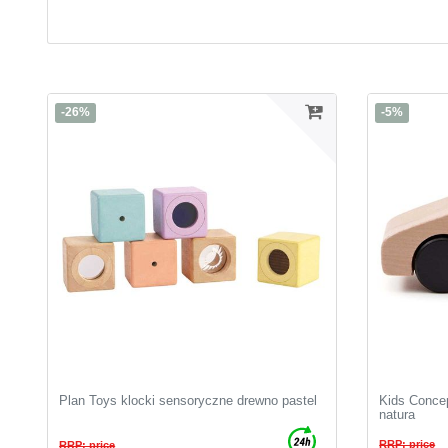
-26%
-5%
Plan Toys klocki sensoryczne drewno pastel
Kids Conce
natura
RRP: price
RRP: price