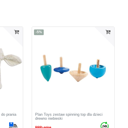
-5%
 do prania
Plan Toys zestaw spinning top dla dzieci
drewno niebieski
RRP: price