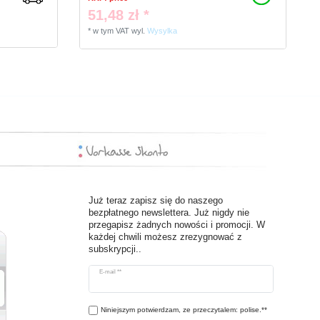
51,48 zł *
*
w tym VAT
wyl.
Wysylka
Już teraz zapisz się do naszego
bezpłatnego newslettera. Już nigdy nie
przegapisz żadnych nowości i promocji. W
każdej chwili możesz zrezygnować z
subskrypcji..
Ceres::Template.newsletterHoneypotLabel
E-mail **
Niniejszym potwierdzam, ze przeczytalem: polise.**