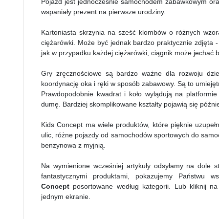
Pojazd jest jednocześnie samochodem zabawkowym oraz 
wspaniały prezent na pierwsze urodziny.
Kartoniasta skrzynia na sześć klombów o różnych wzora
ciężarówki. Może być jednak bardzo praktycznie zdjęta 
jak w przypadku każdej ciężarówki, ciągnik może jechać 
Gry zręcznościowe są bardzo ważne dla rozwoju dzie
koordynację oka i ręki w sposób zabawowy. Są to umieję
Prawdopodobnie kwadrat i koło wylądują na platformie 
dumę. Bardziej skomplikowane kształty pojawią się później
Kids Concept ma wiele produktów, które pięknie uzupeł
ulic, różne pojazdy od samochodów sportowych do samoch
benzynowa z myjnią.
Na wymienione wcześniej artykuły odsyłamy na dole st
fantastycznymi produktami, pokazujemy Państwu w
Concept
posortowane według kategorii. Lub kliknij n
jednym ekranie.