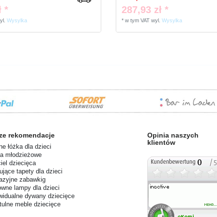
 *
287,93 zł *
yl.
Wysylka
*
w tym VAT
wyl.
Wysylka
ze rekomendacje
Opinia naszych
klientów
ne łóżka dla dzieci
a młodzieżowe
iel dziecięca
ujące tapety dla dzieci
azyjne zabawkig
wne lampy dla dzieci
widualne dywany dziecięce
tulne meble dziecięce