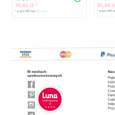
81,64 zł
70,62 zł *
*
w tym VAT
w
*
w tym VAT
wyl.
Wysylka
W mediach
Nas
społecznościowych
Pięk
Łóżk
Pośc
Czar
Fant
Cudo
Indy
Przy