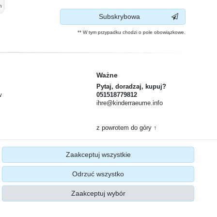
Subskrybowa
** W tym przypadku chodzi o pole obowiązkowe.
Ważne
Pytaj, doradzaj, kupuj?
w
051518779812
ihre@kinderraeume.info
z powrotem do góry ↑
 od umowy
Zaakceptuj wszystkie
Odrzuć wszystko
Zaakceptuj wybór