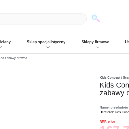
mack und wir die passenden Sachen
❋
- Focus: "Beste Online Shops 2
ściany
Sklep specjalistyczny
Sklepy firmowe
Um
 do zabawy drewno
Kids Concept / Sca
Kids Con
zabawy 
Numer przedmiotu
Hersteller:
Kids Conc
RRP: price