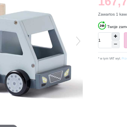
167,7
Zawartos
1
kaw
Twoje zamó
* w tym VAT wyl.
Prz