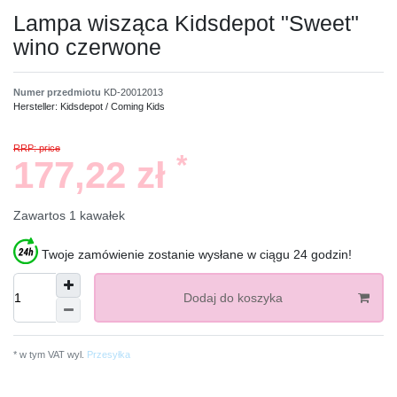
Lampa wisząca Kidsdepot "Sweet"
wino czerwone
Numer przedmiotu
KD-20012013
Hersteller:
Kidsdepot / Coming Kids
RRP: price
*
177,22 zł
Zawartos
1
kawałek
Twoje zamówienie zostanie wysłane w ciągu 24 godzin!
Dodaj do koszyka
* w tym VAT wyl.
Przesyłka