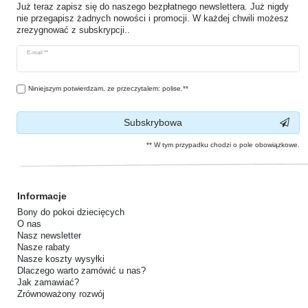
Już teraz zapisz się do naszego bezpłatnego newslettera. Już nigdy
nie przegapisz żadnych nowości i promocji. W każdej chwili możesz
zrezygnować z subskrypcji..
Ceres::Template.newsletterHoneypotLabel
E-mail **
Niniejszym potwierdzam, ze przeczytalem: polise.**
Subskrybowa
** W tym przypadku chodzi o pole obowiązkowe.
Informacje
Bony do pokoi dziecięcych
O nas
Nasz newsletter
Nasze rabaty
Nasze koszty wysyłki
Dlaczego warto zamówić u nas?
Jak zamawiać?
Zrównoważony rozwój