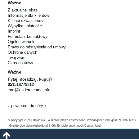
Ważne
Z aktualnej okazji
Informacje dla klientów
Klienci szwajcarscy
Wysyłka i płatność
Imprint
Formularz kontaktowy
Ogólne warunki
Prawo do odstąpienia od umowy
Ochrona danych
Twój zwrot
Czas dostawy
Ważne
Pytaj, doradzaj, kupuj?
051518779812
ihre@kinderraeume.info
z powrotem do góry ↑
© Copyright 2026 | Hajus AG - Wszelkie prawa zastrzezone. Preisangaben inkl. gesetzl. 19% MwSt.
| Grundpreise siehe Artikeldetail | *Gilt für Lieferungen nach Deutschland!