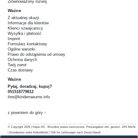
Zrównoważony rozwój
Ważne
Z aktualnej okazji
Informacje dla klientów
Klienci szwajcarscy
Wysyłka i płatność
Imprint
Formularz kontaktowy
Ogólne warunki
Prawo do odstąpienia od umowy
Ochrona danych
Twój zwrot
Czas dostawy
Ważne
Pytaj, doradzaj, kupuj?
051518779812
ihre@kinderraeume.info
z powrotem do góry ↑
© Copyright 2026 | Hajus AG - Wszelkie prawa zastrzezone. Preisangaben inkl. gesetzl. 19% MwSt.
| Grundpreise siehe Artikeldetail | *Gilt für Lieferungen nach Deutschland!