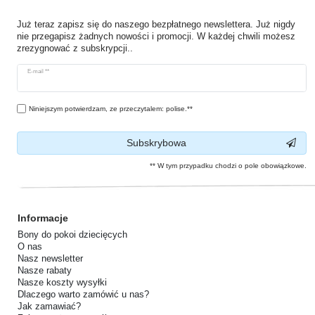
Już teraz zapisz się do naszego bezpłatnego newslettera. Już nigdy
nie przegapisz żadnych nowości i promocji. W każdej chwili możesz
zrezygnować z subskrypcji..
Ceres::Template.newsletterHoneypotLabel
E-mail **
Niniejszym potwierdzam, ze przeczytalem: polise.**
Subskrybowa
** W tym przypadku chodzi o pole obowiązkowe.
Informacje
Bony do pokoi dziecięcych
O nas
Nasz newsletter
Nasze rabaty
Nasze koszty wysyłki
Dlaczego warto zamówić u nas?
Jak zamawiać?