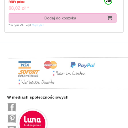
RRP: price
68,02 zł *
Dodaj do koszyka
*
w tym VAT
wyl.
Wysylka
W mediach społecznościowych