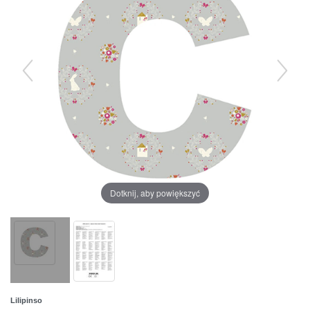
Dotknij, aby powiększyć
Lilipinso