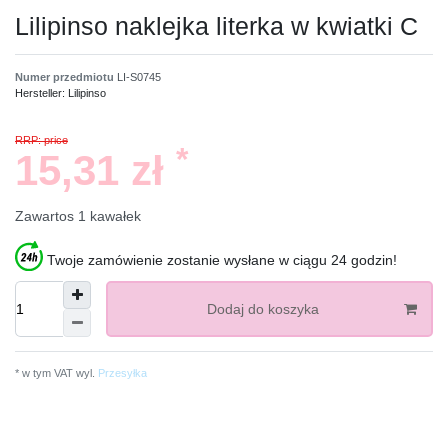
Lilipinso naklejka literka w kwiatki C
Numer przedmiotu
LI-S0745
Hersteller:
Lilipinso
RRP: price
*
15,31 zł
Zawartos
1
kawałek
Twoje zamówienie zostanie wysłane w ciągu 24 godzin!
Dodaj do koszyka
* w tym VAT wyl.
Przesyłka