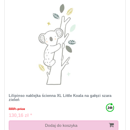
Lilipinso naklejka ścienna XL Little Koala na gałęzi szara
zieleń
RRP: price
130,16 zł *
Dodaj do koszyka