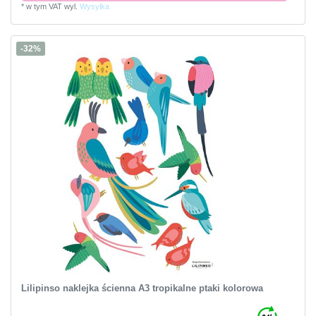
*
w tym VAT
wyl.
Wysylka
-32%
Lilipinso naklejka ścienna A3 tropikalne ptaki kolorowa