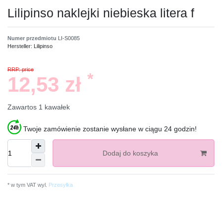
Lilipinso naklejki niebieska litera f
Numer przedmiotu
LI-S0085
Hersteller:
Lilipinso
RRP: price
*
12,53 zł
Zawartos
1
kawałek
Twoje zamówienie zostanie wysłane w ciągu 24 godzin!
Dodaj do koszyka
* w tym VAT wyl.
Przesyłka