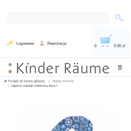
Logowanie
Rejestracja
0
0,00 zł
☰
Przejdź do strony głównej
Sklepy firmowe
Lilipinso naklejki niebieska litera f