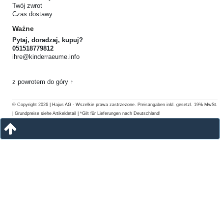
Twój zwrot
Czas dostawy
Ważne
Pytaj, doradzaj, kupuj?
051518779812
ihre@kinderraeume.info
z powrotem do góry ↑
© Copyright 2026 | Hajus AG - Wszelkie prawa zastrzezone. Preisangaben inkl. gesetzl. 19% MwSt.
| Grundpreise siehe Artikeldetail | *Gilt für Lieferungen nach Deutschland!