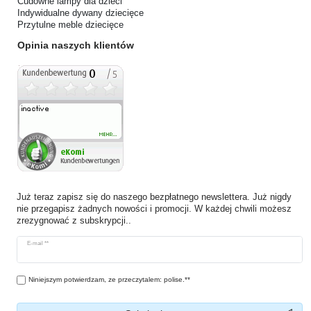
Cudowne lampy dla dzieci
Indywidualne dywany dziecięce
Przytulne meble dziecięce
Opinia naszych klientów
Już teraz zapisz się do naszego bezpłatnego newslettera. Już nigdy
nie przegapisz żadnych nowości i promocji. W każdej chwili możesz
zrezygnować z subskrypcji..
Ceres::Template.newsletterHoneypotLabel
E-mail **
Niniejszym potwierdzam, ze przeczytalem: polise.**