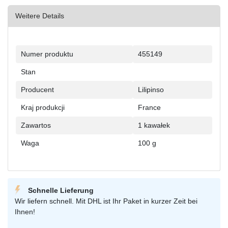
Weitere Details
Charakterystyka
Wartość
Numer produktu
455149
techniczna
Stan
Producent
Lilipinso
Kraj produkcji
France
Zawartos
1 kawałek
Waga
100 g
Schnelle Lieferung
Wir liefern schnell. Mit DHL ist Ihr Paket in kurzer Zeit bei
Ihnen!