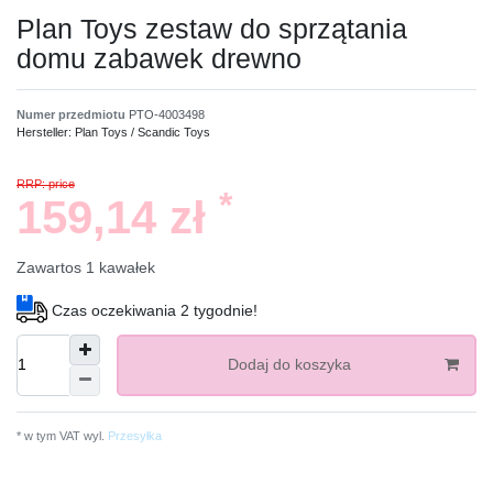
Plan Toys zestaw do sprzątania
domu zabawek drewno
Numer przedmiotu
PTO-4003498
Hersteller:
Plan Toys / Scandic Toys
RRP: price
*
159,14 zł
Zawartos
1
kawałek
Czas oczekiwania 2 tygodnie!
Dodaj do koszyka
* w tym VAT wyl.
Przesyłka