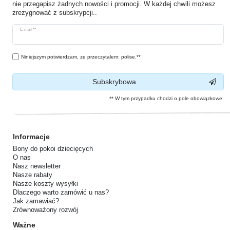
nie przegapisz żadnych nowości i promocji. W każdej chwili możesz
zrezygnować z subskrypcji..
Ceres::Template.newsletterHoneypotLabel
E-mail **
Niniejszym potwierdzam, ze przeczytalem: polise.**
Subskrybowa
** W tym przypadku chodzi o pole obowiązkowe.
Informacje
Bony do pokoi dziecięcych
O nas
Nasz newsletter
Nasze rabaty
Nasze koszty wysyłki
Dlaczego warto zamówić u nas?
Jak zamawiać?
Zrównoważony rozwój
Ważne