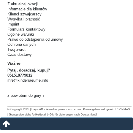
Z aktualnej okazji
Informacje dla klientów
Klienci szwajcarscy
Wysyłka i płatność
Imprint
Formularz kontaktowy
Ogólne warunki
Prawo do odstąpienia od umowy
Ochrona danych
Twój zwrot
Czas dostawy
Ważne
Pytaj, doradzaj, kupuj?
051518779812
ihre@kinderraeume.info
z powrotem do góry ↑
© Copyright 2026 | Hajus AG - Wszelkie prawa zastrzezone. Preisangaben inkl. gesetzl. 19% MwSt.
| Grundpreise siehe Artikeldetail | *Gilt für Lieferungen nach Deutschland!