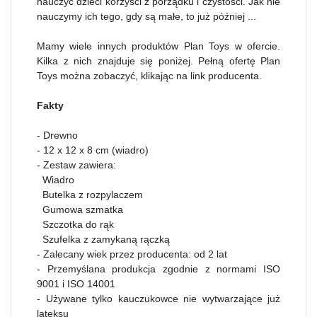
nauczyć dzieci korzyści z porządku i czystości. Jak nie
nauczymy ich tego, gdy są małe, to już później ...
Mamy wiele innych produktów Plan Toys w ofercie.
Kilka z nich znajduje się poniżej. Pełną ofertę Plan
Toys można zobaczyć, klikając na link producenta.
Fakty
- Drewno
- 12 x 12 x 8 cm (wiadro)
- Zestaw zawiera:
Wiadro
Butelka z rozpylaczem
Gumowa szmatka
Szczotka do rąk
Szufelka z zamykaną rączką
- Zalecany wiek przez producenta: od 2 lat
- Przemyślana produkcja zgodnie z normami ISO
9001 i ISO 14001
- Używane tylko kauczukowce nie wytwarzające już
lateksu