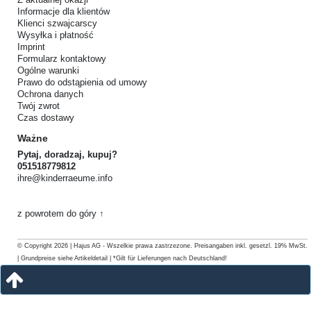
Informacje dla klientów
Klienci szwajcarscy
Wysyłka i płatność
Imprint
Formularz kontaktowy
Ogólne warunki
Prawo do odstąpienia od umowy
Ochrona danych
Twój zwrot
Czas dostawy
Ważne
Pytaj, doradzaj, kupuj?
051518779812
ihre@kinderraeume.info
z powrotem do góry ↑
© Copyright 2026 | Hajus AG - Wszelkie prawa zastrzezone. Preisangaben inkl. gesetzl. 19% MwSt.
| Grundpreise siehe Artikeldetail | *Gilt für Lieferungen nach Deutschland!