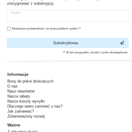
zrezygnować z subskrypcji..
Ceres::Template.newsletterHoneypotLabel
E-mail **
Niniejszym potwierdzam, ze przeczytalem: polise.**
Subskrybowa
** W tym przypadku chodzi o pole obowiązkowe.
Informacje
Bony do pokoi dziecięcych
O nas
Nasz newsletter
Nasze rabaty
Nasze koszty wysyłki
Dlaczego warto zamówić u nas?
Jak zamawiać?
Zrównoważony rozwój
Ważne
Z aktualnej okazji