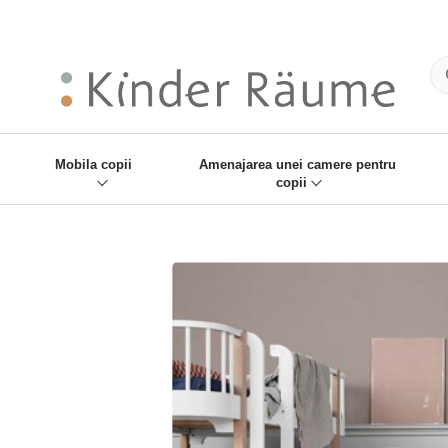
❋
Sie haben den Gesch
Mobila copii
Amenajarea unei camere pentru
copii