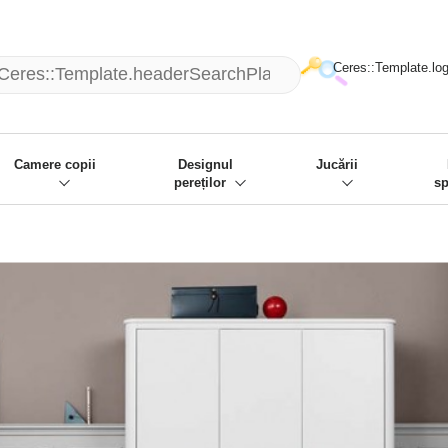
mack und wir die passenden Sachen
❋
- Focus: "Beste Online Shops 2
Ceres::Template.log
Camere copii
Designul
Jucării
pereților
sp