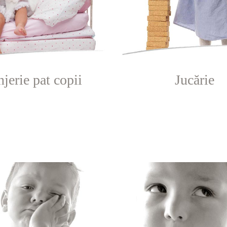
jerie pat copii
Jucărie