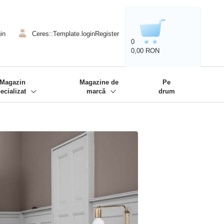
020'' - Wir sind dabei!
❋
in
Ceres::Template.loginRegister
0
0,00 RON
Magazin
Magazine de
Pe
ecializat
marcă
drum