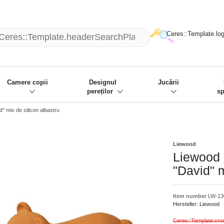
mack und wir die passenden Sachen
❋
- Focus: "Beste Online Shops 2
Ceres::Template.log
Camere copii
Designul
Jucării
pereților
sp
" mix de silicon albastru
Liewood
Liewood 
"David" m
Item number
LW-13
Hersteller:
Liewood
Ceres::Template.cr