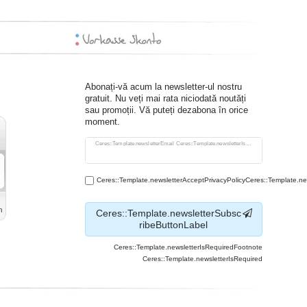
Abonați-vă acum la newsletter-ul nostru
gratuit. Nu veți mai rata niciodată noutăți
sau promoții. Vă puteți dezabona în orice
moment.
Ceres::Template.newsletterHoneypotLabel
Ceres::Template.newsletterEmail Ceres::Template.newsletterIsRequiredFootnote
Ceres::Template.newsletterAcceptPrivacyPolicyCeres::Template.n
Ceres::Template.newsletterSubsc
ribeButtonLabel
Ceres::Template.newsletterIsRequiredFootnote
Ceres::Template.newsletterIsRequired