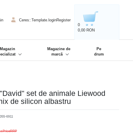
020'' - Wir sind dabei!
❋
in
Ceres::Template.loginRegister
0
0,00 RON
Magazin
Magazine de
Pe
ecializat
marcă
drum
"David" set de animale Liewood
ix de silicon albastru
055-6911
ossPriceRRP