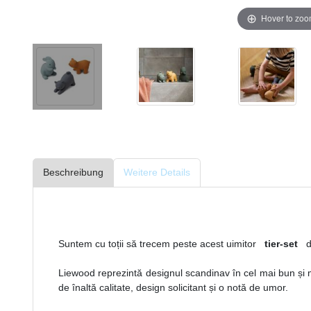
Hover to zo
Beschreibung
Weitere Details
Suntem cu toții să trecem peste acest uimitor
tier-set
d
Liewood reprezintă designul scandinav în cel mai bun și
de înaltă calitate, design solicitant și o notă de umor.