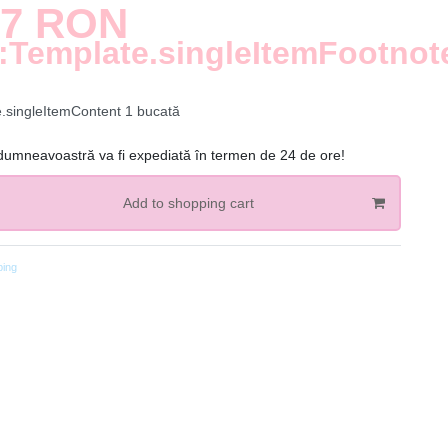
27 RON
:Template.singleItemFootnot
e.singleItemContent
1
bucată
mneavoastră va fi expediată în termen de 24 de ore!
Add to shopping cart
ping