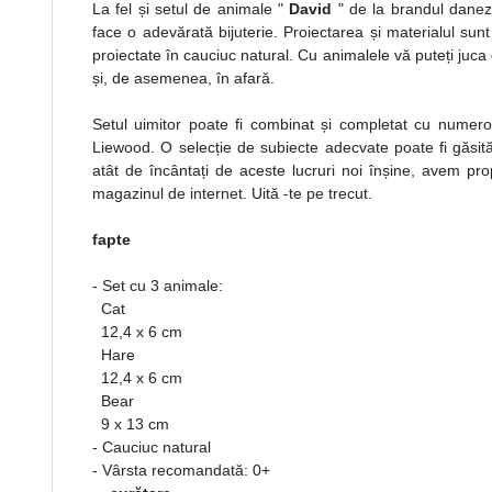
La fel și setul de animale "
David
" de la brandul danez 
face o adevărată bijuterie. Proiectarea și materialul sunt
proiectate în cauciuc natural. Cu animalele vă puteți juca c
și, de asemenea, în afară.
Setul uimitor poate fi combinat și completat cu numero
Liewood. O selecție de subiecte adecvate poate fi găsită 
atât de încântați de aceste lucruri noi înșine, avem pro
magazinul de internet. Uită -te pe trecut.
fapte
- Set cu 3 animale:
Cat
12,4 x 6 cm
Hare
12,4 x 6 cm
Bear
9 x 13 cm
- Cauciuc natural
- Vârsta recomandată: 0+