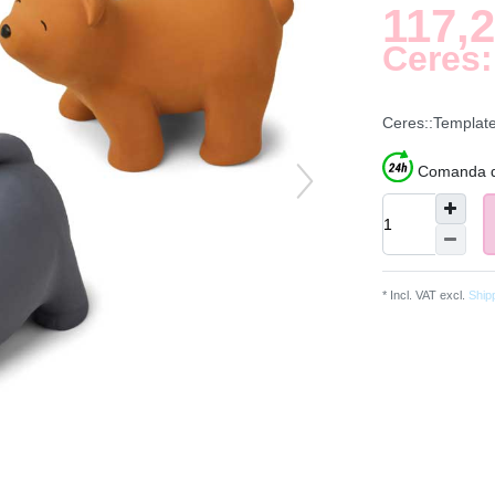
117,
Ceres:
Ceres::Templat
Comanda du
* Incl. VAT excl.
Ship