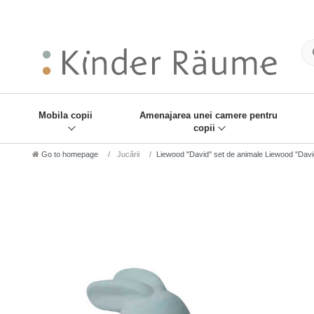
❋
Sie haben den Gesch
Mobila copii
Amenajarea unei camere pentru
copii
Go to homepage
Jucării
Liewood "David" set de animale Liewood "David