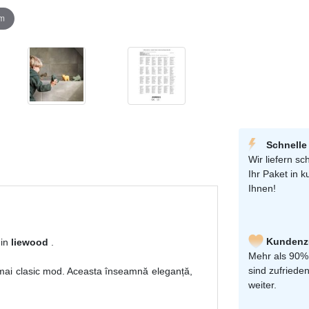
om
Schnelle
Wir liefern sch
Ihr Paket in k
Ihnen!
Kundenzu
in
liewood
.
Mehr als 90%
sind zufriede
 mai clasic mod. Aceasta înseamnă eleganță,
weiter.