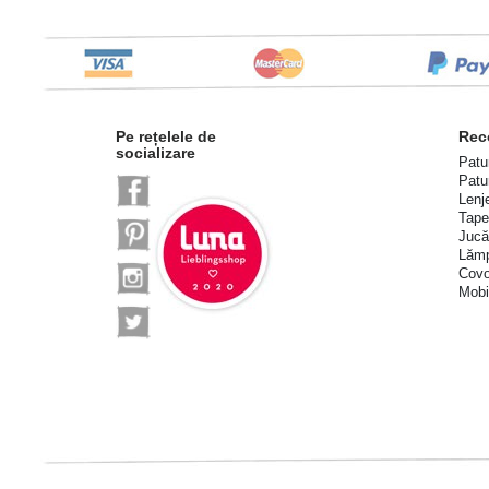
Pe rețelele de
Rec
socializare
Patu
Patur
Lenj
Tape
Jucăr
Lămp
Covo
Mobil