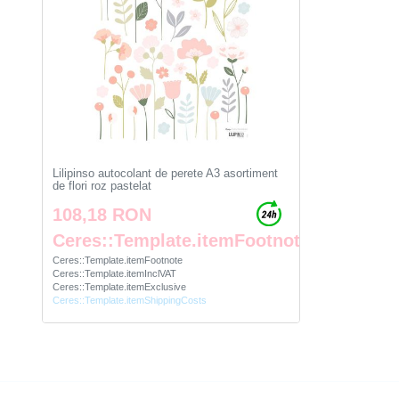
Lilipinso autocolant de perete A3 asortiment
de flori roz pastelat
108,18 RON
Ceres::Template.itemFootnote
Ceres::Template.itemFootnote
Ceres::Template.itemInclVAT
Ceres::Template.itemExclusive
Ceres::Template.itemShippingCosts