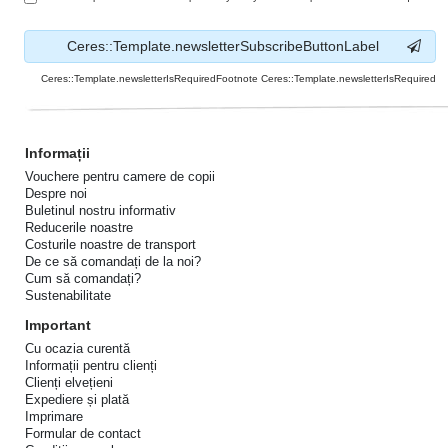
Ceres::Template.newsletterSubscribeButtonLabel
Ceres::Template.newsletterIsRequiredFootnote Ceres::Template.newsletterIsRequired
Informații
Vouchere pentru camere de copii
Despre noi
Buletinul nostru informativ
Reducerile noastre
Costurile noastre de transport
De ce să comandați de la noi?
Cum să comandați?
Sustenabilitate
Important
Cu ocazia curentă
Informații pentru clienți
Clienți elvețieni
Expediere și plată
Imprimare
Formular de contact