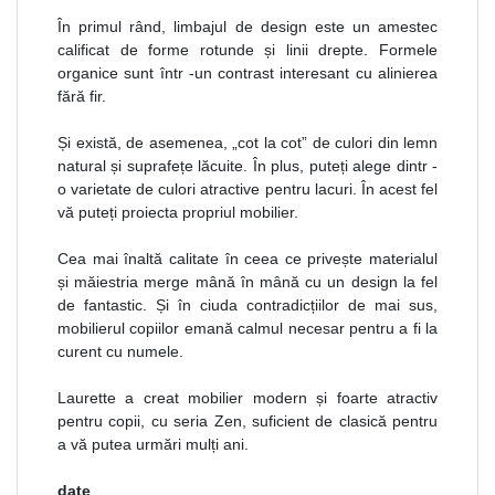
În primul rând, limbajul de design este un amestec
calificat de forme rotunde și linii drepte. Formele
organice sunt într -un contrast interesant cu alinierea
fără fir.
Și există, de asemenea, „cot la cot” de culori din lemn
natural și suprafețe lăcuite. În plus, puteți alege dintr -
o varietate de culori atractive pentru lacuri. În acest fel
vă puteți proiecta propriul mobilier.
Cea mai înaltă calitate în ceea ce privește materialul
și măiestria merge mână în mână cu un design la fel
de fantastic. Și în ciuda contradicțiilor de mai sus,
mobilierul copiilor emană calmul necesar pentru a fi la
curent cu numele.
Laurette a creat mobilier modern și foarte atractiv
pentru copii, cu seria Zen, suficient de clasică pentru
a vă putea urmări mulți ani.
date