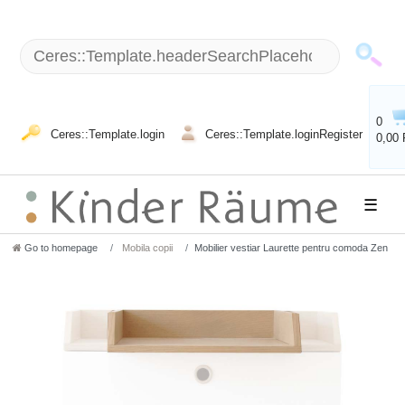
0
Ceres::Template.login
Ceres::Template.loginRegister
0,00
☰
Go to homepage
Mobila copii
Mobilier vestiar Laurette pentru comoda Zen