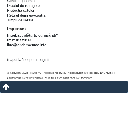
Condiții generale
Dreptul de retragere
Protecția datelor
Returul dumneavoastră
Timpii de livrare
Important
Întrebați, sfătuiți, cumpărați?
051518779812
ihre@kinderraeume.info
înapoi la începutul paginii ↑
© Copyright 2026 | Hajus AG - All rights reserved. Preisangaben inkl. gesetzl. 19% MwSt. |
Grundpreise siehe Artikeldetail | *Gilt für Lieferungen nach Deutschland!