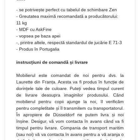
- se potrivește perfect cu tabelul de schimbare Zen
- Greutatea maximă recomandată a producătorului:
11 kg
- MDF cu AskFine
- vopsea pe baza apei
-, printre altele, respectă standardul de jucărie E 71-3
- Produs în Portugalia
instrucțiuni de comandă și livrare
Mobilierul este comandat de noi pentru dvs. la
Laurette din Franța. Acesta va fi produs în funcție de
dorințele tale de culoare. Puteți vedea timpul curent
de livrare deasupra imaginilor produsului. Când
mobilierul pentru copii ajunge la noi, îl verificăm
pentru completitate și îl transmitem cu transportatorul.
În apropiere de Düsseldorf ne putem livra și noi
înșine. Desigur, vă vom contacta în avans când va fi
timpul pentru livrare. Compania de transport maritim
(sau noi) vă va contacta în avans pentru a vă aranja o