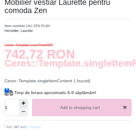
Mobilier vestiar Laurette pentru
comoda Zen
Item number
LAU-ZEN-PLAN
Hersteller:
Laurette
Ceres::Template.crossPriceRRP
742,72 RON
Ceres::Template.singleItem
Ceres::Template.singleItemContent
1
bucată
Timp de livrare aproximativ 6-8 săptămâni!
Add to shopping cart
* Incl. VAT excl.
Shipping