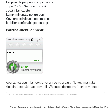
Lenjerie de pat pentru copii de vis
Tapet încântător pentru copii
Jucării fanteziste
Lămpi minunate pentru copii
Covoare individuale pentru copii
Mobilier confortabil pentru copii
Parerea clientilor nostri
Abonați-vă acum la newsletter-ul nostru gratuit. Nu veți mai rata
niciodată noutăți sau promoții. Vă puteți dezabona în orice moment.
Ceres::Template.newsletterHoneypotLabel
Ceres::Template.newsletterEmail Ceres::Template.newsletterIsRequiredFootnote
Ceres::Template.newsletterAcceptPrivacyPolicyCeres::Template.newsletterIsRequiredFo