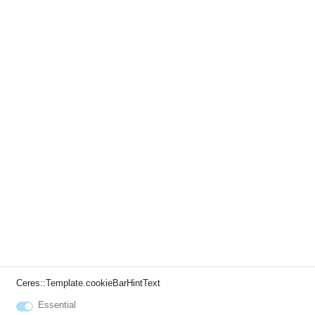
Ceres::Template.cookieBarHintText
Essential