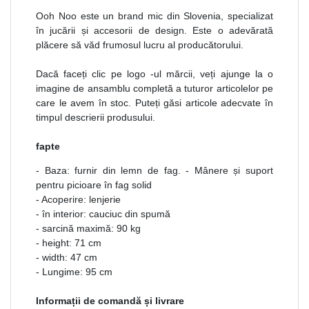
Ooh Noo este un brand mic din Slovenia, specializat
în jucării și accesorii de design. Este o adevărată
plăcere să văd frumosul lucru al producătorului.
Dacă faceți clic pe logo -ul mărcii, veți ajunge la o
imagine de ansamblu completă a tuturor articolelor pe
care le avem în stoc. Puteți găsi articole adecvate în
timpul descrierii produsului.
fapte
- Baza: furnir din lemn de fag. - Mânere și suport
pentru picioare în fag solid
- Acoperire: lenjerie
- în interior: cauciuc din spumă
- sarcină maximă: 90 kg
- height: 71 cm
- width: 47 cm
- Lungime: 95 cm
Informații de comandă și livrare