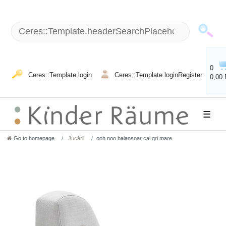
0
Ceres::Template.login
Ceres::Template.loginRegister
0,00
☰
Go to homepage
Jucării
ooh noo balansoar cal gri mare