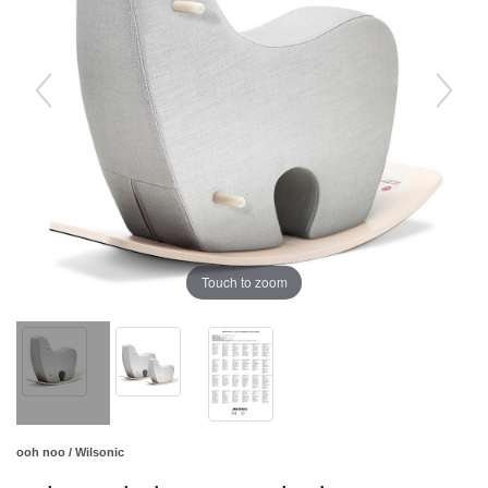
Touch to zoom
ooh noo / Wilsonic