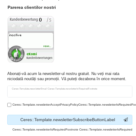
Parerea clientilor nostri
Abonați-vă acum la newsletter-ul nostru gratuit. Nu veți mai rata
niciodată noutăți sau promoții. Vă puteți dezabona în orice moment.
Ceres::Template.newsletterHoneypotLabel
Ceres::Template.newsletterEmail Ceres::Template.newsletterIsRequiredFootnote
Ceres::Template.newsletterAcceptPrivacyPolicyCeres::Template.newsletterIsRequiredFo
Ceres::Template.newsletterSubscribeButtonLabel
Ceres::Template.newsletterIsRequiredFootnote Ceres::Template.newsletterIsRequired