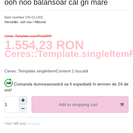
ooh noo balansoar cal gri mare
Item number
ON-GL1401
Hersteller:
ooh noo / Wilsonic
Ceres::Template.crossPriceRRP
1.554,23 RON
Ceres::Template.singleItem
Ceres::Template.singleItemContent
1
bucată
Comanda dumneavoastră va fi expediată în termen de 24 de
ore!
Add to shopping cart
* Incl. VAT excl.
Shipping