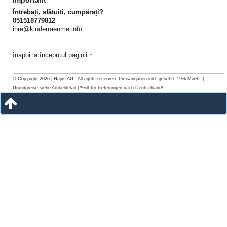
Întrebați, sfătuiți, cumpărați?
051518779812
ihre@kinderraeume.info
înapoi la începutul paginii ↑
© Copyright 2026 | Hajus AG - All rights reserved. Preisangaben inkl. gesetzl. 19% MwSt. |
Grundpreise siehe Artikeldetail | *Gilt für Lieferungen nach Deutschland!