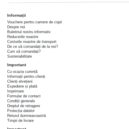
Informații
Vouchere pentru camere de copii
Despre noi
Buletinul nostru informativ
Reducerile noastre
Costurile noastre de transport
De ce să comandați de la noi?
Cum să comandați?
Sustenabilitate
Important
Cu ocazia curentă
Informații pentru clienți
Clienți elvețieni
Expediere și plată
Imprimare
Formular de contact
Condiții generale
Dreptul de retragere
Protecția datelor
Returul dumneavoastră
Timpii de livrare
Important