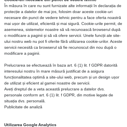
În măsura în care nu sunt furnizate alte informații în declarația de
protecție a datelor de mai jos, folosim doar aceste cookie-uri
necesare din punct de vedere tehnic pentru a face oferta noastră
mai ușor de utilizat, eficientă și mai sigură. Cookie-urile permit, de
asemenea, sistemelor noastre să vă recunoască browserul după
o modificare a paginii și să vă ofere servicii. Unele funcții ale site-
ului nostru web nu pot fi oferite fără utilizarea cookie-urilor. Aceste
servicii necesită ca browserul să fie recunoscut din nou după o
modificare a paginii.
Prelucrarea se efectuează în baza art. 6 (1) lit. f GDPR datorită
interesului nostru în mare măsură justificat de a asigura
funcționalitatea optimă a site-ului web, precum și un design ușor
de utilizat și eficient al gamei noastre de servicii.
Aveți dreptul de a veta această prelucrare a datelor dvs.
personale conform art. 6 (1) lit. f GDPR, din motive legate de
situația dvs. personală.
Publicitate de analiză
Utilizarea Google Analytics