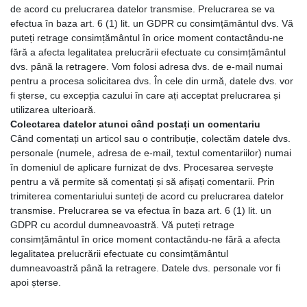
de acord cu prelucrarea datelor transmise. Prelucrarea se va
efectua în baza art. 6 (1) lit. un GDPR cu consimțământul dvs. Vă
puteți retrage consimțământul în orice moment contactându-ne
fără a afecta legalitatea prelucrării efectuate cu consimțământul
dvs. până la retragere. Vom folosi adresa dvs. de e-mail numai
pentru a procesa solicitarea dvs. În cele din urmă, datele dvs. vor
fi șterse, cu excepția cazului în care ați acceptat prelucrarea și
utilizarea ulterioară.
Colectarea datelor atunci când postați un comentariu
Când comentați un articol sau o contribuție, colectăm datele dvs.
personale (numele, adresa de e-mail, textul comentariilor) numai
în domeniul de aplicare furnizat de dvs. Procesarea servește
pentru a vă permite să comentați și să afișați comentarii. Prin
trimiterea comentariului sunteți de acord cu prelucrarea datelor
transmise. Prelucrarea se va efectua în baza art. 6 (1) lit. un
GDPR cu acordul dumneavoastră. Vă puteți retrage
consimțământul în orice moment contactându-ne fără a afecta
legalitatea prelucrării efectuate cu consimțământul
dumneavoastră până la retragere. Datele dvs. personale vor fi
apoi șterse.