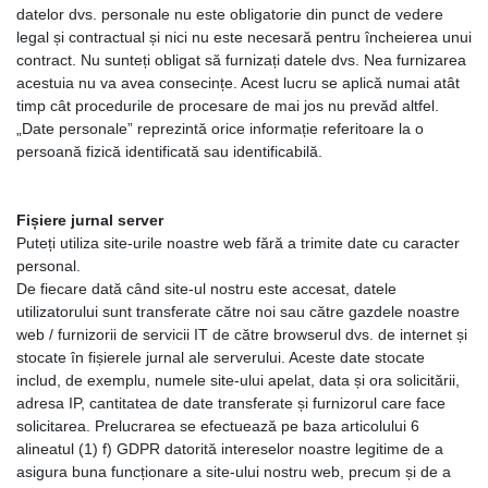
datelor dvs. personale nu este obligatorie din punct de vedere
legal și contractual și nici nu este necesară pentru încheierea unui
contract. Nu sunteți obligat să furnizați datele dvs. Nea furnizarea
acestuia nu va avea consecințe. Acest lucru se aplică numai atât
timp cât procedurile de procesare de mai jos nu prevăd altfel.
„Date personale” reprezintă orice informație referitoare la o
persoană fizică identificată sau identificabilă.
Fișiere jurnal server
Puteți utiliza site-urile noastre web fără a trimite date cu caracter
personal.
De fiecare dată când site-ul nostru este accesat, datele
utilizatorului sunt transferate către noi sau către gazdele noastre
web / furnizorii de servicii IT de către browserul dvs. de internet și
stocate în fișierele jurnal ale serverului. Aceste date stocate
includ, de exemplu, numele site-ului apelat, data și ora solicitării,
adresa IP, cantitatea de date transferate și furnizorul care face
solicitarea. Prelucrarea se efectuează pe baza articolului 6
alineatul (1) f) GDPR datorită intereselor noastre legitime de a
asigura buna funcționare a site-ului nostru web, precum și de a