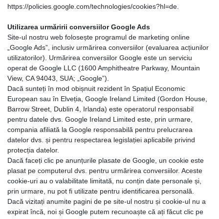
https://policies.google.com/technologies/cookies?hl=de.
Utilizarea urmăririi conversiilor Google Ads
Site-ul nostru web folosește programul de marketing online
„Google Ads”, inclusiv urmărirea conversiilor (evaluarea acțiunilor
utilizatorilor). Urmărirea conversiilor Google este un serviciu
operat de Google LLC (1600 Amphitheatre Parkway, Mountain
View, CA 94043, SUA; „Google”).
Dacă sunteți în mod obișnuit rezident în Spațiul Economic
European sau în Elveția, Google Ireland Limited (Gordon House,
Barrow Street, Dublin 4, Irlanda) este operatorul responsabil
pentru datele dvs. Google Ireland Limited este, prin urmare,
compania afiliată la Google responsabilă pentru prelucrarea
datelor dvs. și pentru respectarea legislației aplicabile privind
protecția datelor.
Dacă faceți clic pe anunțurile plasate de Google, un cookie este
plasat pe computerul dvs. pentru urmărirea conversiilor. Aceste
cookie-uri au o valabilitate limitată, nu conțin date personale și,
prin urmare, nu pot fi utilizate pentru identificarea personală.
Dacă vizitați anumite pagini de pe site-ul nostru și cookie-ul nu a
expirat încă, noi și Google putem recunoaște că ați făcut clic pe