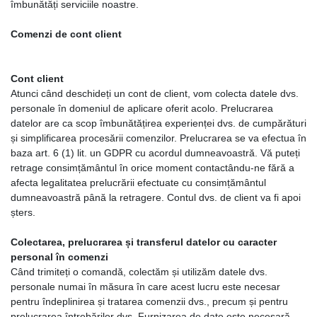
îmbunătăți serviciile noastre.
Comenzi de cont client
Cont client
Atunci când deschideți un cont de client, vom colecta datele dvs.
personale în domeniul de aplicare oferit acolo. Prelucrarea
datelor are ca scop îmbunătățirea experienței dvs. de cumpărături
și simplificarea procesării comenzilor. Prelucrarea se va efectua în
baza art. 6 (1) lit. un GDPR cu acordul dumneavoastră. Vă puteți
retrage consimțământul în orice moment contactându-ne fără a
afecta legalitatea prelucrării efectuate cu consimțământul
dumneavoastră până la retragere. Contul dvs. de client va fi apoi
șters.
Colectarea, prelucrarea și transferul datelor cu caracter
personal în comenzi
Când trimiteți o comandă, colectăm și utilizăm datele dvs.
personale numai în măsura în care acest lucru este necesar
pentru îndeplinirea și tratarea comenzii dvs., precum și pentru
prelucrarea întrebărilor dvs. Furnizarea de date este necesară