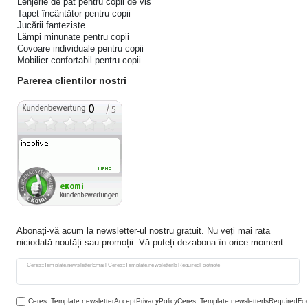
Lenjerie de pat pentru copii de vis
Tapet încântător pentru copii
Jucării fanteziste
Lămpi minunate pentru copii
Covoare individuale pentru copii
Mobilier confortabil pentru copii
Parerea clientilor nostri
Abonați-vă acum la newsletter-ul nostru gratuit. Nu veți mai rata
niciodată noutăți sau promoții. Vă puteți dezabona în orice moment.
Ceres::Template.newsletterHoneypotLabel
Ceres::Template.newsletterEmail Ceres::Template.newsletterIsRequiredFootnote
Ceres::Template.newsletterAcceptPrivacyPolicyCeres::Template.newsletterIsRequiredFo