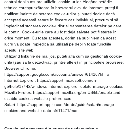
control deplin asupra utilizării cookie-urilor. Alegând setările
tehnice corespunzătoare în browserul dvs. de internet, puteți fi
notificat înainte de setarea cookie-urilor și puteți decide dacă
acceptați această setare în fiecare caz individual, precum și să
împiedicați stocarea cookie-urilor și transmiterea datelor pe care
le conțin. Cookie-urile care au fost deja salvate pot fi șterse în
orice moment. Cu toate acestea, dorim să subliniem că acest
lucru vă poate împiedica să utilizați pe deplin toate funcțiile
acestui site web.
Utilizând linkurile de mai jos, puteți afla cum să gestionați cookie-
urile (sau să le dezactivați, printre altele) în principalele browsere:
Browser Chrome:
https://support.google.com/accounts/answer/61416?hl=ro
Internet Explorer: https://support.microsoft.com/en-
gb/help/17442/windows-internet-explorer-delete-manage-cookies
Mozilla Firefox: https://support.mozilla.org/en-US/kb/enable-and-
disable-cookies-website-preferences
Safari: https://support.apple.com/de-de/guide/safari/manage-
cookies-and-website-data-sfri11471/mac
Cookie-uri necesare din punct de vedere tehnic