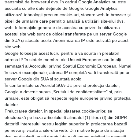
transmisă de browserul dvs. în cadrul Google Analytics nu este
asociată cu alte date deținute de Google. Google Analytics
utilizează tehnologii precum cookie-uri, stocare web în browser și
pixeli de urmărire care permit o analiză a utilizării site-ului dvs.
web. Informațiile generate de acestea cu privire la utilizarea
acestui site web sunt de obicei transferate pe un server Google
din SUA și stocate acolo. Anonimizarea IP este activată pe acest
site web.
Google folosește acest lucru pentru a vă scurta în prealabil
adresa IP în statele membre ale Uniunii Europene sau în alți
semnatari ai Acordului privind Spațiul Economic European. Numai
în cazuri excepționale, adresa IP completă va fi transferată pe un
server Google din SUA și scurtată acolo.
În conformitate cu Acordul SUA-UE privind protecția datelor,
Google a devenit supus „Scutului de confidențialitate” și, prin
urmare, este obligat să respecte legile europene privind protecția
datelor.
Prelucrarea datelor, în special plasarea cookie-urilor, se
efectuează pe baza articolului 6 alineatul (1) litera (f) din GDPR
datorită interesului nostru legitim superior în proiectarea bazată
pe nevoi și vizată a site-ului web. Din motive legate de situația
dvs. particulară, aveți dreptul de a vă opune oricând la această