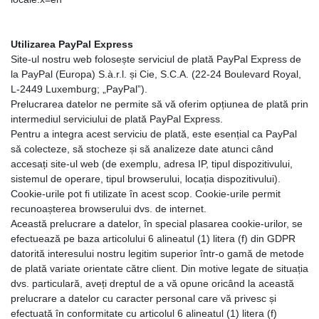
Utilizarea PayPal Express
Site-ul nostru web folosește serviciul de plată PayPal Express de
la PayPal (Europa) S.à.r.l. și Cie, S.C.A. (22-24 Boulevard Royal,
L-2449 Luxemburg; „PayPal”).
Prelucrarea datelor ne permite să vă oferim opțiunea de plată prin
intermediul serviciului de plată PayPal Express.
Pentru a integra acest serviciu de plată, este esențial ca PayPal
să colecteze, să stocheze și să analizeze date atunci când
accesați site-ul web (de exemplu, adresa IP, tipul dispozitivului,
sistemul de operare, tipul browserului, locația dispozitivului).
Cookie-urile pot fi utilizate în acest scop. Cookie-urile permit
recunoașterea browserului dvs. de internet.
Această prelucrare a datelor, în special plasarea cookie-urilor, se
efectuează pe baza articolului 6 alineatul (1) litera (f) din GDPR
datorită interesului nostru legitim superior într-o gamă de metode
de plată variate orientate către client. Din motive legate de situația
dvs. particulară, aveți dreptul de a vă opune oricând la această
prelucrare a datelor cu caracter personal care vă privesc și
efectuată în conformitate cu articolul 6 alineatul (1) litera (f)