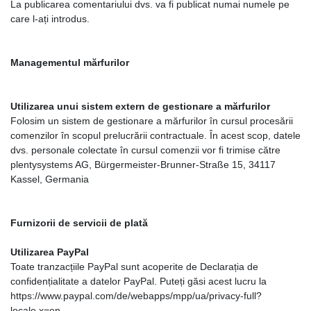
La publicarea comentariului dvs. va fi publicat numai numele pe
care l-ați introdus.
Managementul mărfurilor
Utilizarea unui sistem extern de gestionare a mărfurilor
Folosim un sistem de gestionare a mărfurilor în cursul procesării
comenzilor în scopul prelucrării contractuale. În acest scop, datele
dvs. personale colectate în cursul comenzii vor fi trimise către
plentysystems AG, Bürgermeister-Brunner-Straße 15, 34117
Kassel, Germania
Furnizorii de servicii de plată
Utilizarea PayPal
Toate tranzacțiile PayPal sunt acoperite de Declarația de
confidențialitate a datelor PayPal. Puteți găsi acest lucru la
https://www.paypal.com/de/webapps/mpp/ua/privacy-full?
locale.x=en