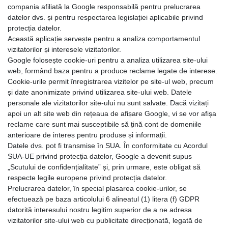
compania afiliată la Google responsabilă pentru prelucrarea
datelor dvs. și pentru respectarea legislației aplicabile privind
protecția datelor.
Această aplicație servește pentru a analiza comportamentul
vizitatorilor și interesele vizitatorilor.
Google folosește cookie-uri pentru a analiza utilizarea site-ului
web, formând baza pentru a produce reclame legate de interese.
Cookie-urile permit înregistrarea vizitelor pe site-ul web, precum
și date anonimizate privind utilizarea site-ului web. Datele
personale ale vizitatorilor site-ului nu sunt salvate. Dacă vizitați
apoi un alt site web din rețeaua de afișare Google, vi se vor afișa
reclame care sunt mai susceptibile să țină cont de domeniile
anterioare de interes pentru produse și informații.
Datele dvs. pot fi transmise în SUA. În conformitate cu Acordul
SUA-UE privind protecția datelor, Google a devenit supus
„Scutului de confidențialitate” și, prin urmare, este obligat să
respecte legile europene privind protecția datelor.
Prelucrarea datelor, în special plasarea cookie-urilor, se
efectuează pe baza articolului 6 alineatul (1) litera (f) GDPR
datorită interesului nostru legitim superior de a ne adresa
vizitatorilor site-ului web cu publicitate direcționată, legată de