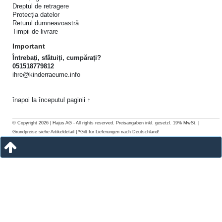
Dreptul de retragere
Protecția datelor
Returul dumneavoastră
Timpii de livrare
Important
Întrebați, sfătuiți, cumpărați?
051518779812
ihre@kinderraeume.info
înapoi la începutul paginii ↑
© Copyright 2026 | Hajus AG - All rights reserved. Preisangaben inkl. gesetzl. 19% MwSt. |
Grundpreise siehe Artikeldetail | *Gilt für Lieferungen nach Deutschland!