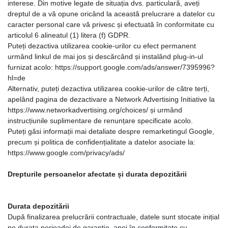
interese. Din motive legate de situația dvs. particulară, aveți
dreptul de a vă opune oricând la această prelucrare a datelor cu
caracter personal care vă privesc și efectuată în conformitate cu
articolul 6 alineatul (1) litera (f) GDPR.
Puteți dezactiva utilizarea cookie-urilor cu efect permanent
urmând linkul de mai jos și descărcând și instalând plug-in-ul
furnizat acolo: https://support.google.com/ads/answer/7395996?
hl=de
Alternativ, puteți dezactiva utilizarea cookie-urilor de către terți,
apelând pagina de dezactivare a Network Advertising Initiative la
https://www.networkadvertising.org/choices/ și urmând
instrucțiunile suplimentare de renunțare specificate acolo.
Puteți găsi informații mai detaliate despre remarketingul Google,
precum și politica de confidențialitate a datelor asociate la:
https://www.google.com/privacy/ads/
Drepturile persoanelor afectate și durata depozitării
Durata depozitării
După finalizarea prelucrării contractuale, datele sunt stocate inițial
pe durata perioadei de garanție, apoi în conformitate cu