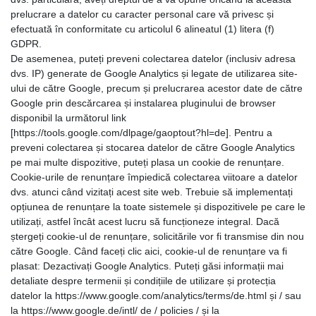
prelucrare a datelor cu caracter personal care vă privesc și
efectuată în conformitate cu articolul 6 alineatul (1) litera (f)
GDPR.
De asemenea, puteți preveni colectarea datelor (inclusiv adresa
dvs. IP) generate de Google Analytics și legate de utilizarea site-
ului de către Google, precum și prelucrarea acestor date de către
Google prin descărcarea și instalarea pluginului de browser
disponibil la următorul link
[https://tools.google.com/dlpage/gaoptout?hl=de]. Pentru a
preveni colectarea și stocarea datelor de către Google Analytics
pe mai multe dispozitive, puteți plasa un cookie de renunțare.
Cookie-urile de renunțare împiedică colectarea viitoare a datelor
dvs. atunci când vizitați acest site web. Trebuie să implementați
opțiunea de renunțare la toate sistemele și dispozitivele pe care le
utilizați, astfel încât acest lucru să funcționeze integral. Dacă
ștergeți cookie-ul de renunțare, solicitările vor fi transmise din nou
către Google. Când faceți clic aici, cookie-ul de renunțare va fi
plasat: Dezactivați Google Analytics. Puteți găsi informații mai
detaliate despre termenii și condițiile de utilizare și protecția
datelor la https://www.google.com/analytics/terms/de.html și / sau
la https://www.google.de/intl/ de / policies / și la