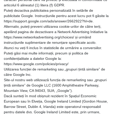
articolul 6 alineatul (1) litera (f) GDPR.
Puteți dezactiva publicitatea personalizată în setările de
publicitate Google. Instrucțiunile pentru acest lucru pot fi găsite la
https://support.google.com/ads/answer/2662922?hl=de.
Alternativ, puteți preveni utilizarea cookie-urilor de către terți,
apelând pagina de dezactivare a Network Advertising Initiative la
https://www.networkadvertising.org/choices/ și urmând
instrucțiunile suplimentare de renunțare specificate acolo.
Atunci nu veți fi inclus în statisticile de urmărire a conversiilor.
Puteți găsi mai multe informații, precum și politica de
confidențialitate a datelor Google la:
https://www.google.com/policies/privacy/
Utilizarea funcției de remarketing sau „grupuri țintă similare” de
către Google Inc.
Site-ul nostru web utilizează funcția de remarketing sau „grupuri
țintă similare” de Google LLC (1600 Amphitheatre Parkway,
Mountain View, CA 94043, SUA; „Google”).
Dacă sunteți în mod obișnuit rezident în Spațiul Economic
European sau în Elveția, Google Ireland Limited (Gordon House,
Barrow Street, Dublin 4, Irlanda) este operatorul responsabil
pentru datele dvs. Google Ireland Limited este, prin urmare,