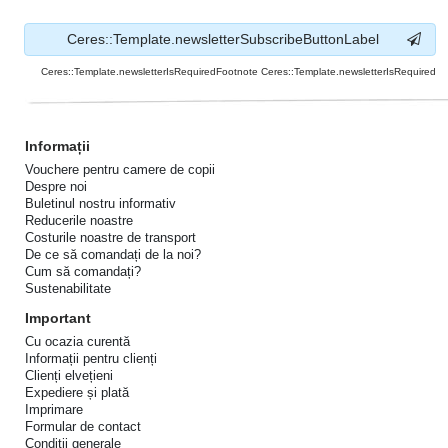
Ceres::Template.newsletterSubscribeButtonLabel
Ceres::Template.newsletterIsRequiredFootnote Ceres::Template.newsletterIsRequired
Informații
Vouchere pentru camere de copii
Despre noi
Buletinul nostru informativ
Reducerile noastre
Costurile noastre de transport
De ce să comandați de la noi?
Cum să comandați?
Sustenabilitate
Important
Cu ocazia curentă
Informații pentru clienți
Clienți elvețieni
Expediere și plată
Imprimare
Formular de contact
Condiții generale