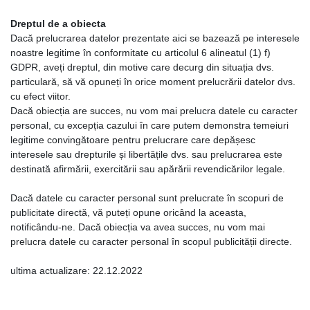
Dreptul de a obiecta
Dacă prelucrarea datelor prezentate aici se bazează pe interesele
noastre legitime în conformitate cu articolul 6 alineatul (1) f)
GDPR, aveți dreptul, din motive care decurg din situația dvs.
particulară, să vă opuneți în orice moment prelucrării datelor dvs.
cu efect viitor.
Dacă obiecția are succes, nu vom mai prelucra datele cu caracter
personal, cu excepția cazului în care putem demonstra temeiuri
legitime convingătoare pentru prelucrare care depășesc
interesele sau drepturile și libertățile dvs. sau prelucrarea este
destinată afirmării, exercitării sau apărării revendicărilor legale.
Dacă datele cu caracter personal sunt prelucrate în scopuri de
publicitate directă, vă puteți opune oricând la aceasta,
notificându-ne. Dacă obiecția va avea succes, nu vom mai
prelucra datele cu caracter personal în scopul publicității directe.
ultima actualizare: 22.12.2022