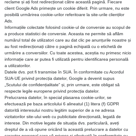
reclame și ați fost redirecționat către această pagină. Fiecare
client Google Ads primește un cookie diferit. Prin urmare, nu este
posibilă urmărirea cookie-urilor referitoare la site-urile clienților
Ads.
Informațiile colectate folosind cookie-ul de conversie au scopul de
a produce statistici de conversie. Aceasta ne permite să aflăm
numărul total de utilizatori care au dat clic pe anunțurile noastre și
au fost redirecționați către o pagină echipată cu o etichetă de
urmărire a conversiilor. Cu toate acestea, aceștia nu primesc nicio
informație care ar putea fi utilizată pentru identificarea personală
a utilizatorilor.
Datele dvs. pot fi transmise în SUA. În conformitate cu Acordul
SUA-UE privind protecția datelor, Google a devenit supus
„Scutului de confidențialitate” și, prin urmare, este obligat să
respecte legile europene privind protecția datelor.
Prelucrarea datelor, în special plasarea cookie-urilor, se
efectuează pe baza articolului 6 alineatul (1) litera (f) GDPR
datorită interesului nostru legitim superior de a ne adresa
vizitatorilor site-ului web cu publicitate direcționată, legată de
interese. Din motive legate de situația dvs. particulară, aveți
dreptul de a vă opune oricând la această prelucrare a datelor cu
caracter personal care vă privesc și efectuată în conformitate cu