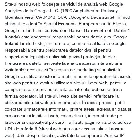
Site-ul nostru web folosește serviciul de analiză web Google
Analytics de la Google LLC. (1600 Amphitheatre Parkway,
Mountain View, CA 94043, SUA; „Google”). Dacă sunteți în mod
obișnuit rezident în Spațiul Economic European sau în Elveția,
Google Ireland Limited (Gordon House, Barrow Street, Dublin 4,
Irlanda) este operatorul responsabil pentru datele dvs. Google
Ireland Limited este, prin urmare, compania afiliată la Google
responsabilă pentru prelucrarea datelor dvs. și pentru
respectarea legislației aplicabile privind protecția datelor.
Prelucrarea datelor servește la analiza acestui site web și a
vizitatorilor acestuia și în scopuri de marketing și publicitate.
Google va utiliza aceste informații în numele operatorului acestui
site web pentru a evalua utilizarea site-ului dvs. web, pentru a
compila rapoarte privind activitatea site-ului web și pentru a
furniza operatorului site-ului web alte servicii referitoare la
utilizarea site-ului web și a internetului. În acest proces, pot fi
colectate următoarele informații, printre altele: adresa IP, data și
ora accesului la site-ul web, calea clicului, informațiile de pe
browser și dispozitivul pe care îl utilizați, paginile vizitate, adresa
URL de referință (site-ul web prin care accesat site-ul nostru
web), date despre locație, activități de cumpărare. Adresa IP