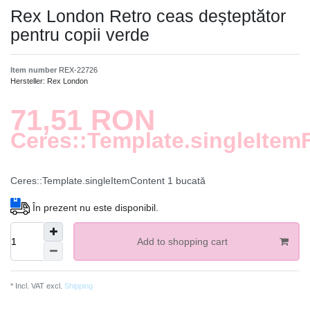
Rex London Retro ceas deșteptător
pentru copii verde
Item number
REX-22726
Hersteller:
Rex London
71,51 RON
Ceres::Template.singleItem
Ceres::Template.singleItemContent
1
bucată
În prezent nu este disponibil.
Add to shopping cart
* Incl. VAT excl.
Shipping