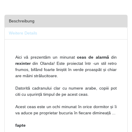
Beschreibung
Weitere Details
Aici vă prezentăm un minunat
ceas de alarmă
din
rexinter
din Olanda! Este proiectat într -un stil retro
frumos, bifând foarte liniștit în verde proaspăt și chiar
are mâini strălucitoare.
Datorită cadranului clar cu numere arabe, copiii pot
citi cu ușurință timpul de pe acest ceas.
Acest ceas este un ochi minunat în orice dormitor și îi
va aduce pe proprietar bucuria în fiecare dimineață ...
fapte