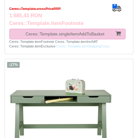
Ceres::Template.crossPriceRRP
1.685,43 RON
Ceres::Template.itemFootnote
Ceres::Template.singleItemAddToBasket
Ceres::Template.itemFootnote
Ceres::Template.itemInclVAT
Ceres::Template.itemExclusive
Ceres::Template.itemShippingCosts
-17%