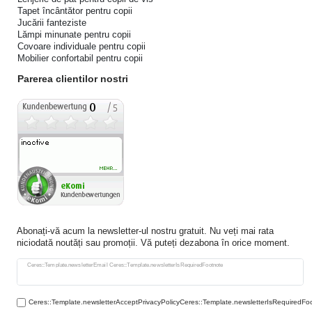
Tapet încântător pentru copii
Jucării fanteziste
Lămpi minunate pentru copii
Covoare individuale pentru copii
Mobilier confortabil pentru copii
Parerea clientilor nostri
Abonați-vă acum la newsletter-ul nostru gratuit. Nu veți mai rata
niciodată noutăți sau promoții. Vă puteți dezabona în orice moment.
Ceres::Template.newsletterHoneypotLabel
Ceres::Template.newsletterEmail Ceres::Template.newsletterIsRequiredFootnote
Ceres::Template.newsletterAcceptPrivacyPolicyCeres::Template.newsletterIsRequiredFo