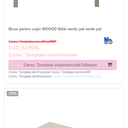
Birou pentru copii WOOOD Nikki verde jad verde jad
Ceres::Template.crossPriceRRP
1.477,63 RON
Ceres::Template.itemFootnote
Ceres::Template.singleItemAddToBasket
Ceres::Template.itemFootnote
Ceres::Template.itemInclVAT
Ceres::Template.itemExclusive
Ceres::Template.itemShippingCosts
-10%