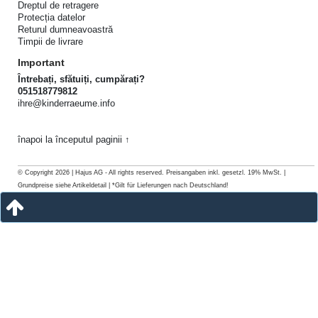
Dreptul de retragere
Protecția datelor
Returul dumneavoastră
Timpii de livrare
Important
Întrebați, sfătuiți, cumpărați?
051518779812
ihre@kinderraeume.info
înapoi la începutul paginii ↑
© Copyright 2026 | Hajus AG - All rights reserved. Preisangaben inkl. gesetzl. 19% MwSt. |
Grundpreise siehe Artikeldetail | *Gilt für Lieferungen nach Deutschland!