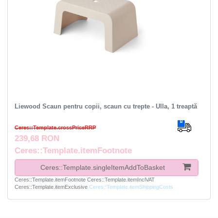
Liewood Scaun pentru copii, scaun cu trepte - Ulla, 1 treaptă
Ceres::Template.crossPriceRRP
239,68 RON
Ceres::Template.itemFootnote
Ceres::Template.singleItemAddToBasket
Ceres::Template.itemFootnote
Ceres::Template.itemInclVAT
Ceres::Template.itemExclusive
Ceres::Template.itemShippingCosts