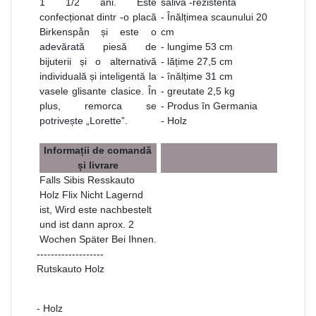
1 1/2 ani. Este
saliva -rezistentă
confecționat dintr -o placă
- Înălțimea scaunului 20
Birkenspån și este o
cm
adevărată piesă de
- lungime 53 cm
bijuterii și o alternativă
- lățime 27,5 cm
individuală și inteligentă la
- înălțime 31 cm
vasele glisante clasice. În
- greutate 2,5 kg
plus, remorca se
- Produs în Germania
potrivește „Lorette”.
- Holz
Informații de comandă
și livrare
Falls Sibis Resskauto
Holz Flix Nicht Lagernd
ist, Wird este nachbestelt
und ist dann aprox. 2
Wochen Später Bei Ihnen.
-------------------
Rutskauto Holz
- Holz