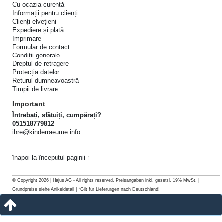
Cu ocazia curentă
Informații pentru clienți
Clienți elvețieni
Expediere și plată
Imprimare
Formular de contact
Condiții generale
Dreptul de retragere
Protecția datelor
Returul dumneavoastră
Timpii de livrare
Important
Întrebați, sfătuiți, cumpărați?
051518779812
ihre@kinderraeume.info
înapoi la începutul paginii ↑
© Copyright 2026 | Hajus AG - All rights reserved. Preisangaben inkl. gesetzl. 19% MwSt. |
Grundpreise siehe Artikeldetail | *Gilt für Lieferungen nach Deutschland!