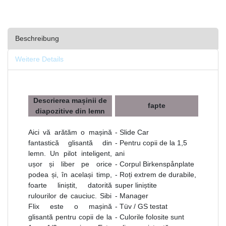
Beschreibung
Weitere Details
Descrierea mașinii de
fapte
diapozitive din lemn
Aici vă arătăm o mașină
- Slide Car
fantastică glisantă din
- Pentru copii de la 1,5
lemn. Un pilot inteligent,
ani
ușor și liber pe orice
- Corpul Birkenspånplate
podea și, în același timp,
- Roți extrem de durabile,
foarte liniștit, datorită
super liniștite
rulourilor de cauciuc. Sibi
- Manager
Flix este o mașină
- Tüv / GS testat
glisantă pentru copii de la
- Culorile folosite sunt