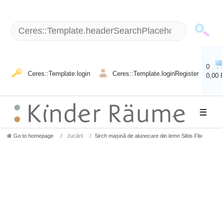
0
Ceres::Template.login
Ceres::Template.loginRegister
0,00
☰
Go to homepage
Jucării
Sirch mașină de alunecare din lemn Sibis Flix