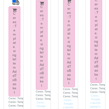
er
C
C
es
er
er
::T
es
C
es
e
::T
er
::T
m
e
es
e
pl
m
::T
m
at
pl
e
pl
e.
at
m
at
si
e.
pl
e.
ng
si
at
si
leI
ng
e.
ng
te
leI
si
leI
m
te
ng
te
Ad
m
leI
m
dT
Ad
te
Ad
oB
dT
m
dT
as
oB
Ad
oB
ke
as
dT
as
t
ke
oB
ke
t
as
Ceres::Templat
t
ke
Ceres::Templat
Ceres::Template.itemFootnote
Ceres::Template.itemFootnote
t
Ceres::Templat
Ceres::Template.itemInclVAT
Ceres::Template.itemInclVAT
Ceres::
Ceres::Template.itemExclusive
Ceres::Template.itemFootnote
Ceres::Template.itemExclusive
Templat
Ceres::
Ceres::Template.itemInclVAT
Ceres::
e.itemSh
Templat
Ceres::Template.itemExclusive
Templat
ippingCo
e.itemSh