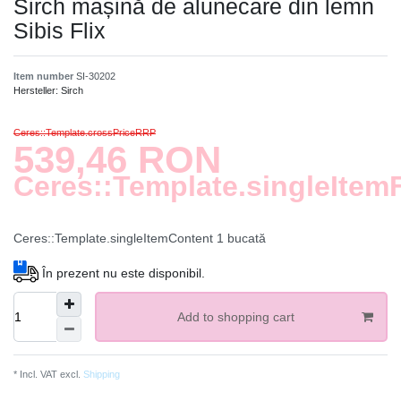
Sirch mașină de alunecare din lemn
Sibis Flix
Item number
SI-30202
Hersteller:
Sirch
Ceres::Template.crossPriceRRP
539,46 RON
Ceres::Template.singleItem
Ceres::Template.singleItemContent
1
bucată
În prezent nu este disponibil.
Add to shopping cart
* Incl. VAT excl.
Shipping