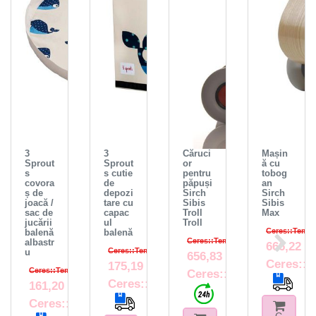
3
3
Căruci
Mașin
Sprout
Sprout
or
ă cu
s
s cutie
pentru
tobog
covora
de
păpuși
an
ș de
depozi
Sirch
Sirch
joacă /
tare cu
Sibis
Sibis
sac de
capac
Troll
Max
jucării
ul
Troll
Ceres::Templ
balenă
balenă
Ceres::Template.crossPriceRRP
albastr
666,22 
Ceres::Template.crossPriceRRP
u
656,83 RON
Ceres::T
175,19 RON
Ceres::Template.crossPriceRRP
Ceres::Template.itemF
Ceres::Template.itemFootnote
161,20 RON
Ceres::Template.itemFootnote
C