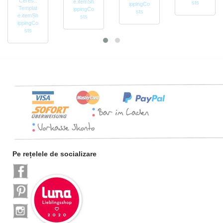
Ceres::
e.itemSh
sts
ippingCo
Templat
ippingCo
sts
e.itemSh
sts
ippingCo
sts
Pe rețelele de socializare