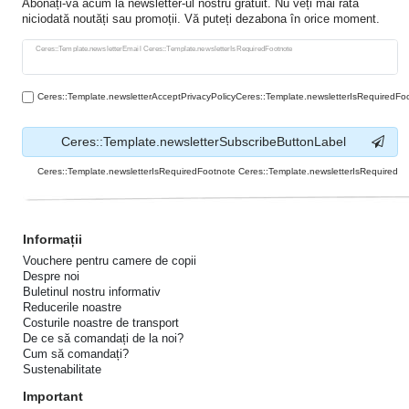
Abonați-vă acum la newsletter-ul nostru gratuit. Nu veți mai rata
niciodată noutăți sau promoții. Vă puteți dezabona în orice moment.
Ceres::Template.newsletterHoneypotLabel
Ceres::Template.newsletterEmail Ceres::Template.newsletterIsRequiredFootnote
Ceres::Template.newsletterAcceptPrivacyPolicyCeres::Template.newsletterIsRequiredFo
Ceres::Template.newsletterSubscribeButtonLabel
Ceres::Template.newsletterIsRequiredFootnote Ceres::Template.newsletterIsRequired
Informații
Vouchere pentru camere de copii
Despre noi
Buletinul nostru informativ
Reducerile noastre
Costurile noastre de transport
De ce să comandați de la noi?
Cum să comandați?
Sustenabilitate
Important