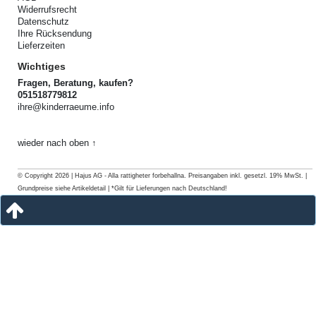
Widerrufsrecht
Datenschutz
Ihre Rücksendung
Lieferzeiten
Wichtiges
Fragen, Beratung, kaufen?
051518779812
ihre@kinderraeume.info
wieder nach oben ↑
© Copyright 2026 | Hajus AG - Alla rattigheter forbehallna. Preisangaben inkl. gesetzl. 19% MwSt. |
Grundpreise siehe Artikeldetail | *Gilt für Lieferungen nach Deutschland!