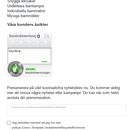
Snygga leksaker
Underbara barnlampor
Individuella barnmattor
Mysiga barnmöbler
Våra kunders åsikter
Prenumerera på vårt kostnadsfria nyhetsbrev nu. Du kommer aldrig
mer att missa några nyheter eller kampanjer. Du kan när som helst
avsluta din prenumeration.
Ceres::Template.newsletterHoneypotLabel
E-post Ceres::Template.newsletterIsRequiredFootnote
Jag bekraftar harmed att jag har last:
policyn.Ceres::Template.newsletterIsRequiredFootnote