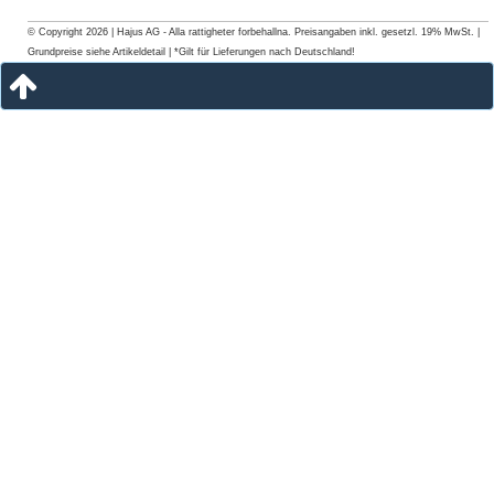
© Copyright 2026 | Hajus AG - Alla rattigheter forbehallna. Preisangaben inkl. gesetzl. 19% MwSt. |
Grundpreise siehe Artikeldetail | *Gilt für Lieferungen nach Deutschland!