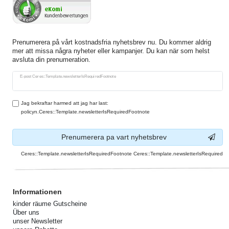
Prenumerera på vårt kostnadsfria nyhetsbrev nu. Du kommer aldrig
mer att missa några nyheter eller kampanjer. Du kan när som helst
avsluta din prenumeration.
Ceres::Template.newsletterHoneypotLabel
E-post Ceres::Template.newsletterIsRequiredFootnote
Jag bekraftar harmed att jag har last:
policyn.Ceres::Template.newsletterIsRequiredFootnote
Prenumerera pa vart nyhetsbrev
Ceres::Template.newsletterIsRequiredFootnote Ceres::Template.newsletterIsRequired
Informationen
kinder räume Gutscheine
Über uns
unser Newsletter