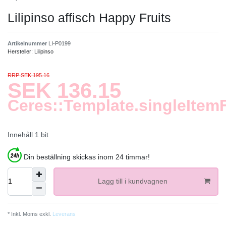
Lilipinso affisch Happy Fruits
Artikelnummer
LI-P0199
Hersteller:
Lilipinso
RRP SEK 195.16
SEK 136.15
Ceres::Template.singleItem
Innehåll
1
bit
Din beställning skickas inom 24 timmar!
Lagg till i kundvagnen
* Inkl. Moms exkl.
Leverans