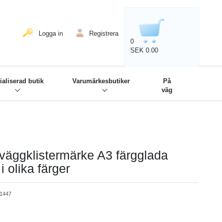
020'' - Wir sind dabei!
❋
Logga in
Registrera
0
SEK 0.00
ialiserad butik
Varumärkesbutiker
På
väg
 väggklistermärke A3 färgglada
 olika färger
S1447