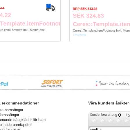
.44
RRP SEK 513.92
4.22
SEK 324.83
:Template.itemFootnote
Ceres::Template.ite
ate.itemFootnote
Inkl. Moms
exkl.
Ceres::Template.itemFootnote
Inkl. Mom
Leverans
a rekommendationer
Våra kunders åsikter
ra barnsängar
domssängar
mande sängkläder för barn
rollande barntapeter
ga leksaker