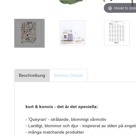
Hover to zo
Beschreibung
Weitere Details
kort & koncis - det är det speciella:
- 'Queyran' - strålande, blommigt vårmotiv
- Lantligt, blommor och djur - inspirerat av stilen på eng
- många matchande produkter