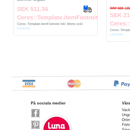
SEK 511.34
RRP SEK 225
SEK 21
Ceres::Template.itemFootnote
Ceres:
Ceres::Template.itemFootnote
Inkl. Moms
exkl.
Leverans
Ceres::Templ
Leverans
På sociala medier
Vår
Vack
Ung
Dröm
Fört
Snyg