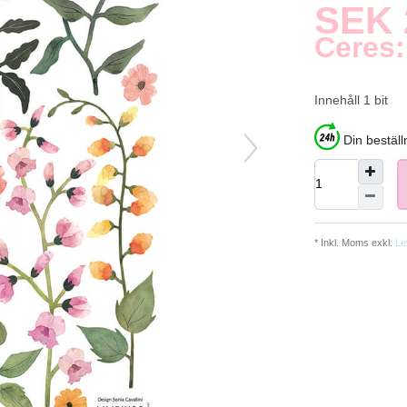
SEK 
Ceres:
Innehåll
1
bit
Din bestäl
* Inkl. Moms exkl.
Le