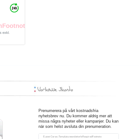
mFootnote
s
exkl.
Prenumerera på vårt kostnadsfria
nyhetsbrev nu. Du kommer aldrig mer att
missa några nyheter eller kampanjer. Du kan
när som helst avsluta din prenumeration.
Ceres::Template.newsletterHoneypotLabel
E-post Ceres::Template.newsletterIsRequiredFootnote