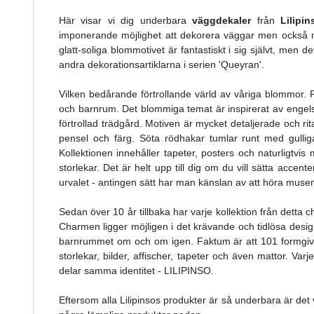
Här visar vi dig underbara
väggdekaler
från
Lilipin
imponerande möjlighet att dekorera väggar men också möb
glatt-soliga blommotivet är fantastiskt i sig självt, men
andra dekorationsartiklarna i serien 'Queyran'.
Vilken bedårande förtrollande värld av våriga blommor. På
och barnrum. Det blommiga temat är inspirerat av engelsk
förtrollad trädgård. Motiven är mycket detaljerade och ri
pensel och färg. Söta rödhakar tumlar runt med gulliga 
Kollektionen innehåller tapeter, posters och naturligtvis
storlekar. Det är helt upp till dig om du vill sätta accente
urvalet - antingen sätt har man känslan av att höra musen
Sedan över 10 år tillbaka har varje kollektion från detta 
Charmen ligger möjligen i det krävande och tidlösa design
barnrummet om och om igen. Faktum är att 101 formgivar
storlekar, bilder, affischer, tapeter och även mattor. Var
delar samma identitet - LILIPINSO.
Eftersom alla Lilipinsos produkter är så underbara är det ver