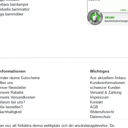
rbara barnlampor
viduella barnmattor
ga barnmöbler
Informationen
Wichtiges
kinder räume Gutscheine
Aus aktuellem Anlass
Über uns
Kundeninformationen
unser Newsletter
schweizer Kunden
unsere Rabatte
Versand & Zahlung
unsere Versandkosten
Impressum
Warum bei uns?
Kontakt
Wie bestellen?
AGB
Nachhaltigkeit
Widerrufsrecht
Datenschutz
Ihre Rücksendung
per oss att förbättra denna webbplats och din användarupplevelse. Du
Lieferzeiten