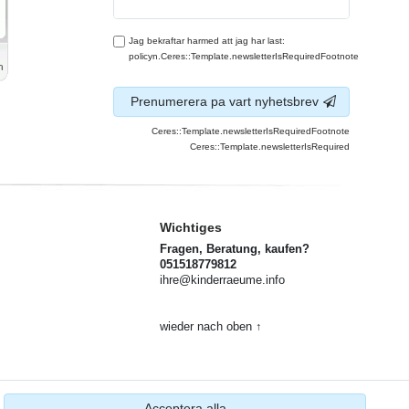
Jag bekraftar harmed att jag har last:
policyn.Ceres::Template.newsletterIsRequiredFootnote
Prenumerera pa vart nyhetsbrev
Ceres::Template.newsletterIsRequiredFootnote
Ceres::Template.newsletterIsRequired
Wichtiges
Fragen, Beratung, kaufen?
051518779812
ihre@kinderraeume.info
wieder nach oben ↑
Acceptera alla