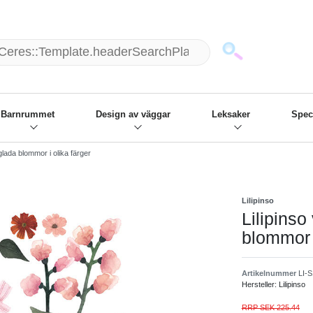
mack und wir die passenden Sachen
❋
- Focus: "Beste Online Shops 2
Barnrummet
Design av väggar
Leksaker
Spec
glada blommor i olika färger
Lilipinso
Lilipinso
blommor i
Artikelnummer
LI-
Hersteller:
Lilipinso
RRP SEK 225.44