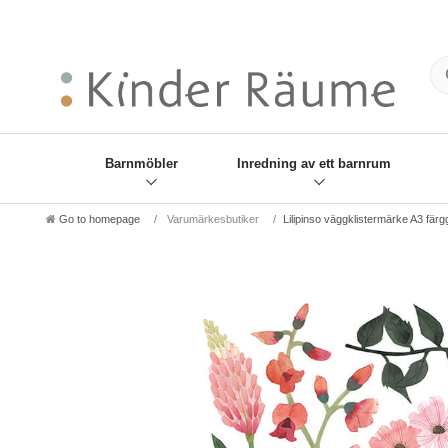
❋
Sie haben den Gesch
Barnmöbler
Inredning av ett barnrum
Go to homepage
Varumärkesbutiker
Lilipinso väggklistermärke A3 färg