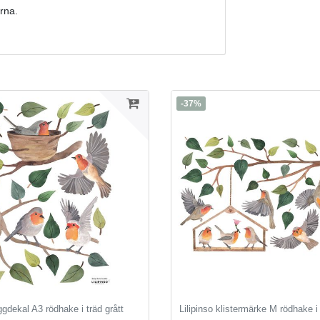
rna.
-37%
ggdekal A3 rödhake i träd grått
Lilipinso klistermärke M rödhake i