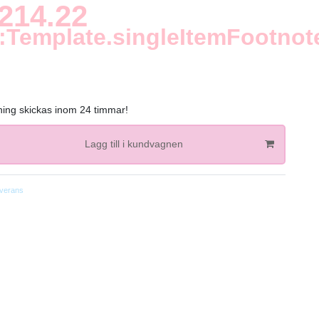
214.22
:Template.singleItemFootnot
lning skickas inom 24 timmar!
Lagg till i kundvagnen
verans