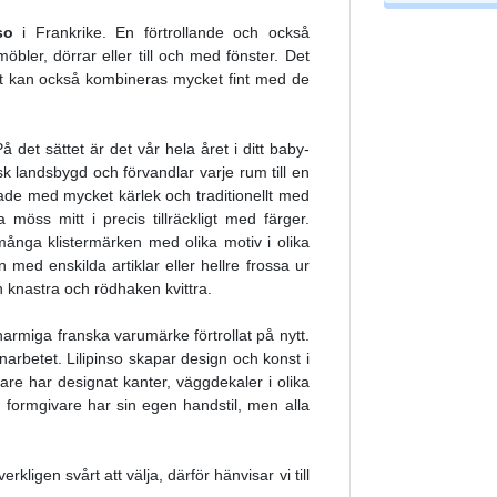
so
i Frankrike. En förtrollande och också
ler, dörrar eller till och med fönster. Det
 det kan också kombineras mycket fint med de
 det sättet är det vår hela året i ditt baby-
 landsbygd och förvandlar varje rum till en
tade med mycket kärlek och traditionellt med
möss mitt i precis tillräckligt med färger.
 många klistermärken med olika motiv i olika
n med enskilda artiklar eller hellre frossa ur
 knastra och rödhaken kvittra.
charmiga franska varumärke förtrollat på nytt.
arbetet. Lilipinso skapar design och konst i
e har designat kanter, väggdekaler i olika
je formgivare har sin egen handstil, men alla
kligen svårt att välja, därför hänvisar vi till