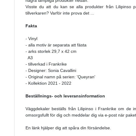
några lämpliga produkter nedan.
Visste du att du kan se alla produkter från Lilipinso 
tillverkaren? Varför inte prova det ...
Fakta
- Vinyl
- alla motiv är separata att fästa
- arks storlek 29,7 x 42 cm
A3
- tillverkad i Frankrike
- Designer: Sonia Cavallini
- Original namn på serien: 'Queyran'
- Kollektion 2021 - 2022
Beställnings- och leveransinformation
Väggdekaler beställs från Lilipinso i Frankrike om de i
omsorgsfullt för dig och meddelar dig via e-post när paket
En länk hjälper dig att spåra din försändelse.