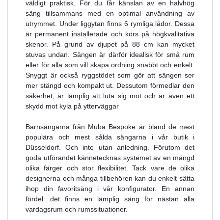
väldigt praktisk. För du får känslan av en halvhög
säng tillsammans med en optimal användning av
utrymmet. Under liggytan finns 6 rymliga lådor. Dessa
är permanent installerade och körs på högkvalitativa
skenor. På grund av djupet på 88 cm kan mycket
stuvas undan. Sängen är därför idealisk för små rum
eller för alla som vill skapa ordning snabbt och enkelt.
Snyggt är också ryggstödet som gör att sängen ser
mer stängd och kompakt ut. Dessutom förmedlar den
säkerhet, är lämplig att luta sig mot och är även ett
skydd mot kyla på ytterväggar
Barnsängarna från Muba Bespoke är bland de mest
populära och mest sålda sängarna i vår butik i
Düsseldorf. Och inte utan anledning. Förutom det
goda utförandet kännetecknas systemet av en mängd
olika färger och stor flexibilitet. Tack vare de olika
designerna och många tillbehören kan du enkelt sätta
ihop din favoritsäng i vår konfigurator. En annan
fördel: det finns en lämplig säng för nästan alla
vardagsrum och rumssituationer.