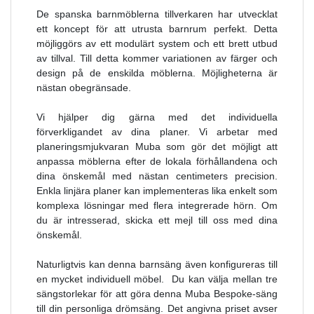
De spanska barnmöblerna tillverkaren har utvecklat
ett koncept för att utrusta barnrum perfekt. Detta
möjliggörs av ett modulärt system och ett brett utbud
av tillval. Till detta kommer variationen av färger och
design på de enskilda möblerna. Möjligheterna är
nästan obegränsade.
Vi hjälper dig gärna med det individuella
förverkligandet av dina planer. Vi arbetar med
planeringsmjukvaran Muba som gör det möjligt att
anpassa möblerna efter de lokala förhållandena och
dina önskemål med nästan centimeters precision.
Enkla linjära planer kan implementeras lika enkelt som
komplexa lösningar med flera integrerade hörn. Om
du är intresserad, skicka ett mejl till oss med dina
önskemål.
Naturligtvis kan denna barnsäng även konfigureras till
en mycket individuell möbel.
Du kan välja mellan tre
sängstorlekar för att göra denna Muba Bespoke-säng
till din personliga drömsäng. Det angivna priset avser