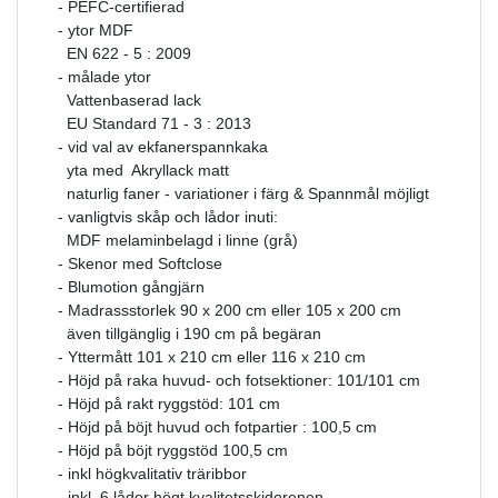
- PEFC-certifierad
- ytor MDF
EN 622 - 5 : 2009
- målade ytor
Vattenbaserad lack
EU Standard 71 - 3 : 2013
- vid val av ekfanerspannkaka
yta med Akryllack matt
naturlig faner - variationer i färg & Spannmål möjligt
- vanligtvis skåp och lådor inuti:
MDF melaminbelagd i linne (grå)
- Skenor med Softclose
- Blumotion gångjärn
- Madrassstorlek 90 x 200 cm eller 105 x 200 cm
även tillgänglig i 190 cm på begäran
- Yttermått 101 x 210 cm eller 116 x 210 cm
- Höjd på raka huvud- och fotsektioner: 101/101 cm
- Höjd på rakt ryggstöd: 101 cm
- Höjd på böjt huvud och fotpartier : 100,5 cm
- Höjd på böjt ryggstöd 100,5 cm
- inkl högkvalitativ träribbor
- inkl. 6 lådor högt kvalitetsskidorenen