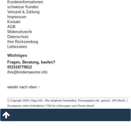
Kundeninformationen
schweizer Kunden
Versand & Zahlung
Impressum
Kontakt
AGB
Widerrufsrecht
Datenschutz
Ihre Rücksendung
Lieferzeiten
Wichtiges
Fragen, Beratung, kaufen?
051518779812
ihre@kinderraeume.info
wieder nach oben ↑
© Copyright 2026 | Hajus AG - Alla rattigheter forbehallna. Preisangaben inkl. gesetzl. 19% MwSt. |
Grundpreise siehe Artikeldetail | *Gilt für Lieferungen nach Deutschland!