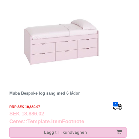
Muba Bespoke log säng med 6 lådor
RRP SEK 19,880.07
SEK 18,886.02
Ceres::Template.itemFootnote
Lagg till i kundvagnen