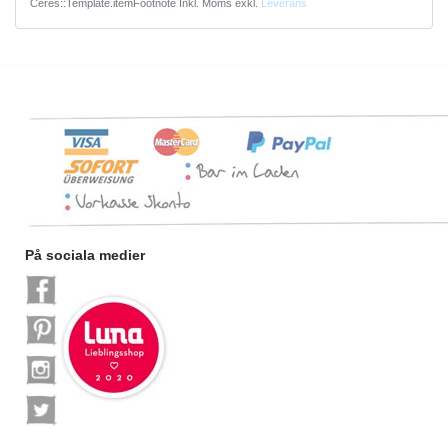
Ceres::Template.itemFootnote
Inkl. Moms
exkl.
Leverans
På sociala medier