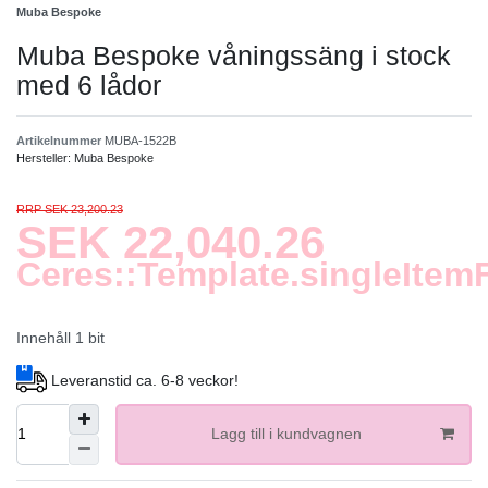
Muba Bespoke
Muba Bespoke våningssäng i stock
med 6 lådor
Artikelnummer
MUBA-1522B
Hersteller:
Muba Bespoke
RRP SEK 23,200.23
SEK 22,040.26
Ceres::Template.singleItem
Innehåll
1
bit
Leveranstid ca. 6-8 veckor!
Lagg till i kundvagnen