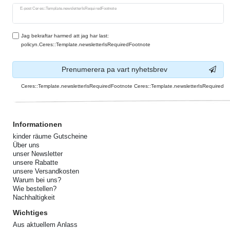
Ceres::Template.newsletterHoneypotLabel
E-post Ceres::Template.newsletterIsRequiredFootnote
Jag bekraftar harmed att jag har last:
policyn.Ceres::Template.newsletterIsRequiredFootnote
Prenumerera pa vart nyhetsbrev
Ceres::Template.newsletterIsRequiredFootnote Ceres::Template.newsletterIsRequired
Informationen
kinder räume Gutscheine
Über uns
unser Newsletter
unsere Rabatte
unsere Versandkosten
Warum bei uns?
Wie bestellen?
Nachhaltigkeit
Wichtiges
Aus aktuellem Anlass