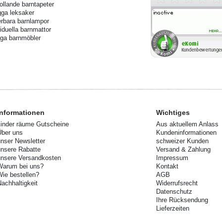
rollande barntapeter
ga leksaker
rbara barnlampor
viduella barnmattor
ga barnmöbler
Informationen
Wichtiges
kinder räume Gutscheine
Aus aktuellem Anlass
Über uns
Kundeninformationen
unser Newsletter
schweizer Kunden
unsere Rabatte
Versand & Zahlung
unsere Versandkosten
Impressum
Warum bei uns?
Kontakt
Wie bestellen?
AGB
Nachhaltigkeit
Widerrufsrecht
Datenschutz
Ihre Rücksendung
Lieferzeiten