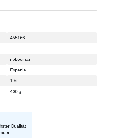
455166
nobodinoz
Espania
1 bit
400 g
ster Qualität
renden