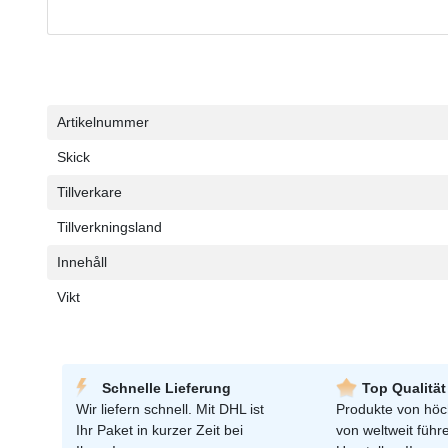
Ceres::Template.singleItemTechnicalDataAttribute
Ceres::Template.singleItemTechnicalDataValue
Artikelnummer
Skick
Tillverkare
Tillverkningsland
Innehåll
Vikt
Schnelle Lieferung
Top Qualität
Wir liefern schnell. Mit DHL ist
Produkte von höch
Ihr Paket in kurzer Zeit bei
von weltweit füh