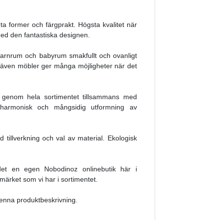
 former och färgprakt. Högsta kvalitet när
 med den fantastiska designen.
t barnrum och babyrum smakfullt och ovanligt
 och även möbler ger många möjligheter när det
d genom hela sortimentet tillsammans med
en harmonisk och mångsidig utformning av
 tillverkning och val av material. Ekologisk
det en egen Nobodinoz onlinebutik här i
 märket som vi har i sortimentet.
denna produktbeskrivning.