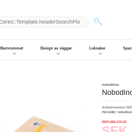
mack und wir die passenden Sachen
❋
- Focus: "Beste Online Shops 2
Barnrummet
Design av väggar
Leksaker
Spec
nobodinoz
Nobodino
Artikelnummer
NBZ
Hersteller:
nobodino
RRP SEK 370.25
SEK 