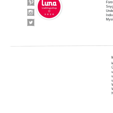
Fört
Snyg
Unde
Indi
Mysi