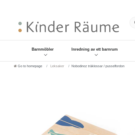
❋
Sie haben den Gesch
Barnmöbler
Inredning av ett barnrum
Go to homepage
Leksaker
Nobodinoz träklossar / pusselfordon