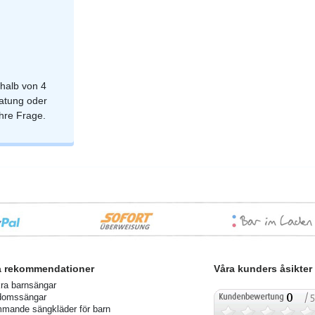
rhalb von 4
atung oder
Ihre Frage.
a rekommendationer
Våra kunders åsikter
ra barnsängar
domssängar
mande sängkläder för barn