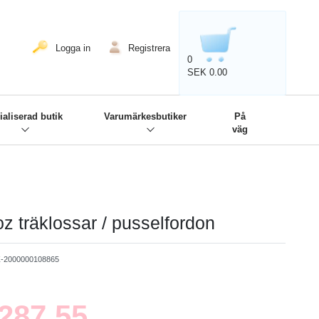
020'' - Wir sind dabei!
❋
Logga in
Registrera
0
SEK 0.00
ialiserad butik
Varumärkesbutiker
På
väg
z träklossar / pusselfordon
-2000000108865
z
287.55