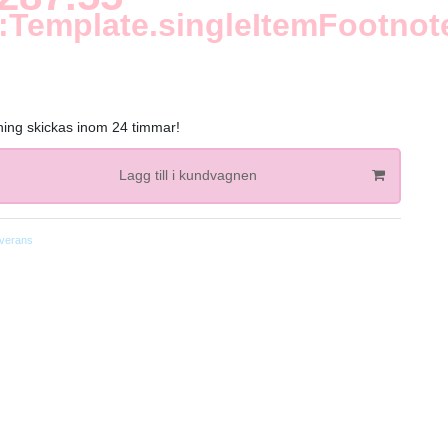
:Template.singleItemFootnot
lning skickas inom 24 timmar!
Lagg till i kundvagnen
verans