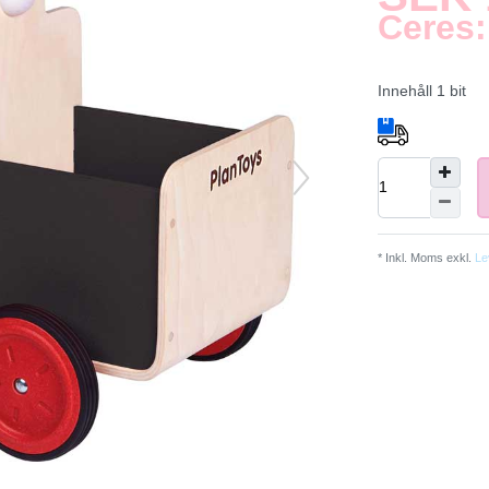
Ceres:
Innehåll
1
bit
* Inkl. Moms exkl.
Le