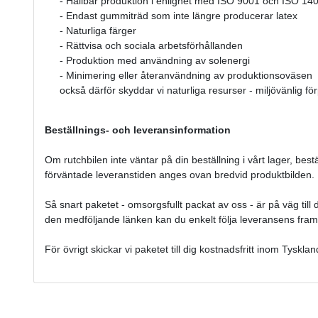
- Hållbar produktion i enlighet med ISO 9001 och ISO 14
- Endast gummiträd som inte längre producerar latex
- Naturliga färger
- Rättvisa och sociala arbetsförhållanden
- Produktion med användning av solenergi
- Minimering eller återanvändning av produktionsoväsen
också därför skyddar vi naturliga resurser - miljövänlig f
Beställnings- och leveransinformation
Om rutchbilen inte väntar på din beställning i vårt lager, bes
förväntade leveranstiden anges ovan bredvid produktbilden
Så snart paketet - omsorgsfullt packat av oss - är på väg till 
den medföljande länken kan du enkelt följa leveransens fram
För övrigt skickar vi paketet till dig kostnadsfritt inom Tysklan