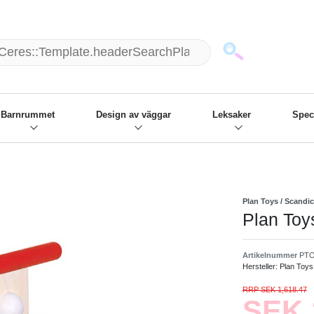
mack und wir die passenden Sachen
❋
- Focus: "Beste Online Shops 2
Barnrummet
Design av väggar
Leksaker
Spec
Plan Toys / Scandi
Plan Toys
Artikelnummer
PTO
Hersteller:
Plan Toys
RRP SEK 1,618.47
SEK 