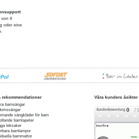
ensupport
b von 4
g oder eine
e.
a rekommendationer
Våra kunders åsikter
ra barnsängar
domssängar
mande sängkläder för barn
rollande barntapeter
ga leksaker
rbara barnlampor
viduella barnmattor