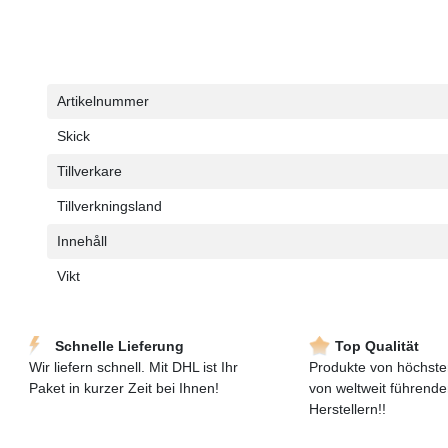
Ceres::Template.singleItemTechnicalDataAttribute
Ceres::Template.singleItemTechnicalDataValue
Artikelnummer
Skick
Tillverkare
Tillverkningsland
Innehåll
Vikt
Schnelle Lieferung
Top Qualität
Wir liefern schnell. Mit DHL ist Ihr
Produkte von höchster
Paket in kurzer Zeit bei Ihnen!
von weltweit führend
Herstellern!!