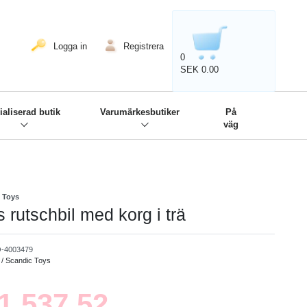
020'' - Wir sind dabei!
❋
Logga in
Registrera
0
SEK 0.00
ialiserad butik
Varumärkesbutiker
På
väg
c Toys
 rutschbil med korg i trä
-4003479
 / Scandic Toys
1,537.52