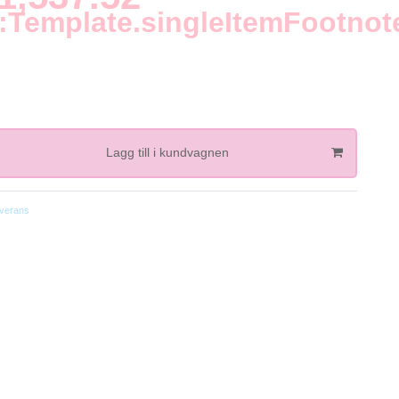
:Template.singleItemFootnot
Lagg till i kundvagnen
verans