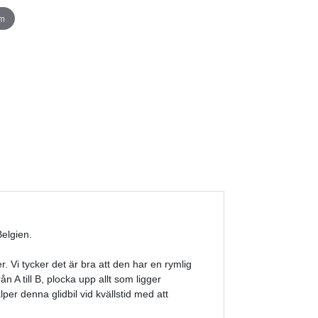
om
elgien.
. Vi tycker det är bra att den har en rymlig
n A till B, plocka upp allt som ligger
er denna glidbil vid kvällstid med att