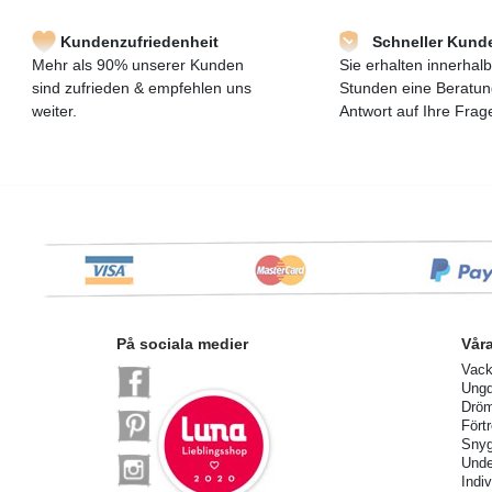
Kundenzufriedenheit
Schneller Kund
Mehr als 90% unserer Kunden
Sie erhalten innerhal
sind zufrieden & empfehlen uns
Stunden eine Beratun
weiter.
Antwort auf Ihre Frag
På sociala medier
Vår
Vack
Ung
Dröm
Fört
Snyg
Unde
Indi