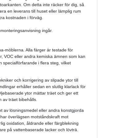
toarkanten. Om detta inte räcker för dig, så
a en leverans till huset eller lämplig rum
tra kostnaden i förväg.
 monteringsanvisning ingår.
na-möblerna. Alla färger är testade för
ller, VOC eller andra kemiska ämnen som kan
 specialförfarande i flera steg, vilket
iker och korrigering av slipade ytor till
lingar erhåller sedan en slutlig klarlack för
ljebaserade ytor mättar träet och ger ett
av träet bibehålls.
 av lösningsmedel eller andra konstgjorda
 har överlägsen motståndskraft mot
lig oxidation, åldrande eller färgblekning
are på vattenbaserade lacker och lövträ.