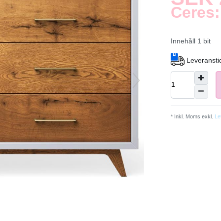
Ceres:
Innehåll
1
bit
Leveranstid
* Inkl. Moms exkl.
Le