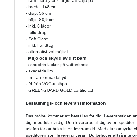
- ram: flera ytor / färger att välja på
- bredd: 148 cm
- djup: 56 cm
- höjd: 86,9 cm
- inkl. 6 lådor
- fullutdrag
- Soft Close
- inkl. handtag
- alternativt val möjligt
Miljö och skydd av ditt barn
- skadefria lacker på vattenbasis
- skadefria lim
- fri från formaldehyd
- fri från VOC-utsläpp
- GREENGUARD GOLD-certifierad
Beställnings- och leveransinformation
Das möbel kommer att beställas för dig. Leveranstiden an
dig, meddelar vi dig. Den levereras till dig av en speditör
telefon för att boka in en leveranstid. Med ditt samtycke vi
speditören som levererar varan. Du behöver alltså inte o