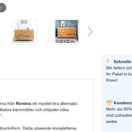
om
Schnelle
Wir liefern sch
Ihr Paket in k
Ihnen!
Kundenzu
erna från
Romina
ett mycket bra alternativ.
Mehr als 90%
itativa barnmöbler och erbjuder olika
sind zufriede
n
".
weiter.
 uttrycksform. Detta utseende kompletteras