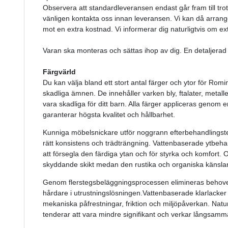
Observera att standardleveransen endast går fram till trot
vänligen kontakta oss innan leveransen. Vi kan då arranger
mot en extra kostnad. Vi informerar dig naturligtvis om ex
Varan ska monteras och sättas ihop av dig. En detaljerad
Färgvärld
Du kan välja bland ett stort antal färger och ytor för Romi
skadliga ämnen. De innehåller varken bly, ftalater, meta
vara skadliga för ditt barn. Alla färger appliceras genom en
garanterar högsta kvalitet och hållbarhet.
Kunniga möbelsnickare utför noggrann efterbehandlingstekn
rätt konsistens och trädträngning.
Vattenbaserade ytbehand
att försegla den färdiga ytan och för styrka och komfort.
O
skyddande skikt medan den rustika och organiska känslan 
Genom flerstegsbeläggningsprocessen elimineras behovet
hårdare i utrustningslösningen.
Vattenbaserade klarlacker
mekaniska påfrestningar, friktion och miljöpåverkan.
Natur
tenderar att vara mindre signifikant och verkar långsamm