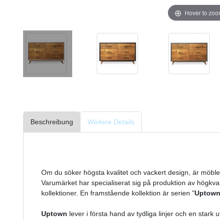
Hover to zo
Beschreibung
Weitere Details
Om du söker högsta kvalitet och vackert design, är möbl
Varumärket har specialiserat sig på produktion av högkval
kollektioner. En framstående kollektion är serien "
Uptow
Uptown
lever i första hand av tydliga linjer och en stark