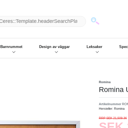
mack und wir die passenden Sachen
❋
- Focus: "Beste Online Shops 2
Barnrummet
Design av väggar
Leksaker
Spec
Romina
Romina U
Artikelnummer
ROM
Hersteller:
Romina
RRP SEK 21,509.36
SEK 