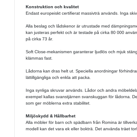
Konstruktion och kvalitet
Endast europeiskt certifierat massivträ används. Inga skiv
Alla beslag och lådskenor är utrustade med dämpningsm
kan justeras perfekt och är testade på cirka 80 000 använ
på cirka 73 år.
Soft Close-mekanismen garanterar ljudlös och mjuk stängn
klämmas fast.
Lådorna kan dras helt ut. Speciella anordningar förhindrar 
lättillgängliga och enkla att packa.
Inga synliga skruvar används. Lådor och andra möbeldelar 
exempel kallas svanstjärnen svanskuggan för lådorna. Det
som ger möblerna extra stabilitet.
Miljöskydd & Hållbarhet
Alla möbler för barn och spädbarn från Romina är tillver
modell kan det vara ek eller bokträ. Det använda träet t