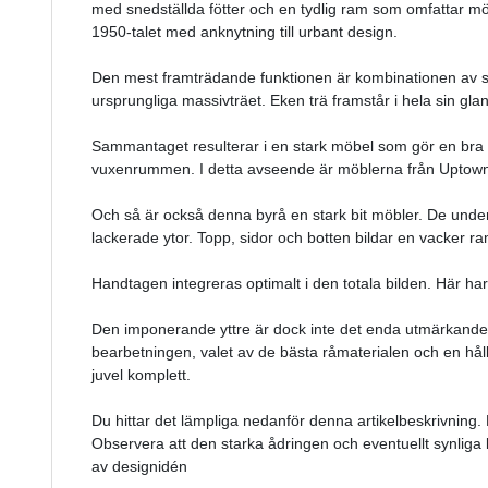
med snedställda fötter och en tydlig ram som omfattar 
1950-talet med anknytning till urbant design.
Den mest framträdande funktionen är kombinationen av sl
ursprungliga massivträet. Eken trä framstår i hela sin glan
Sammantaget resulterar i en stark möbel som gör en bra 
vuxenrummen. I detta avseende är möblerna från Uptown-
Och så är också denna byrå en stark bit möbler. De under
lackerade ytor. Topp, sidor och botten bildar en vacker ram
Handtagen integreras optimalt i den totala bilden. Här har
Den imponerande yttre är dock inte det enda utmärkande 
bearbetningen, valet av de bästa råmaterialen och en hål
juvel komplett.
Du hittar det lämpliga nedanför denna artikelbeskrivning
Observera att den starka ådringen och eventuellt synliga 
av designidén