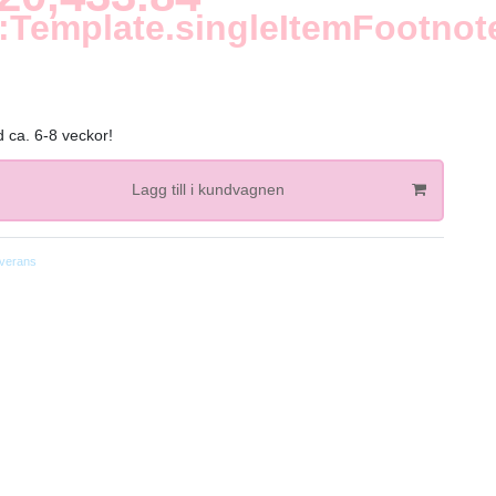
:Template.singleItemFootnot
 ca. 6-8 veckor!
Lagg till i kundvagnen
verans