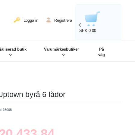
020'' - Wir sind dabei!
❋
Logga in
Registrera
0
SEK 0.00
ialiserad butik
Varumärkesbutiker
På
väg
ptown byrå 6 lådor
-15008
20,433.84