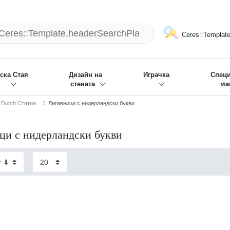
mack und wir die passenden Sachen
❋
- Focus: "Beste Online Shops 2
Ceres::Template
ска Стая
Дизайн на
Играчка
Спец
стената
ма
e Dutch Статии
Лигавници с нидерландски букви
ци с нидерландски букви