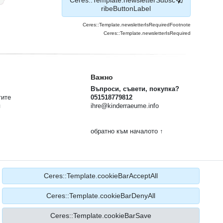
ribeButtonLabel
Ceres::Template.newsletterIsRequiredFootnote
Ceres::Template.newsletterIsRequired
Важно
Въпроси, съвети, покупка?
тите
051518779812
я
ihre@kinderraeume.info
обратно към началото ↑
Ceres::Template.cookieBarAcceptAll
Ceres::Template.cookieBarDenyAll
Ceres::Template.cookieBarSave