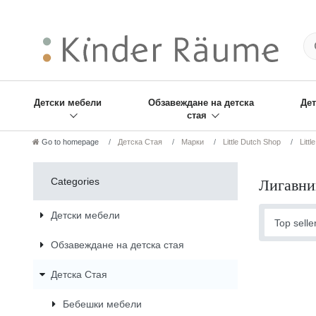
❋
Sie haben den Gesch
Детски мебели
Обзавеждане на детска
Дет
стая
Go to homepage
Детска Стая
Марки
Little Dutch Shop
Littl
Categories
Лигавни
Детски мебели
Обзавеждане на детска стая
Детска Стая
Бебешки мебели