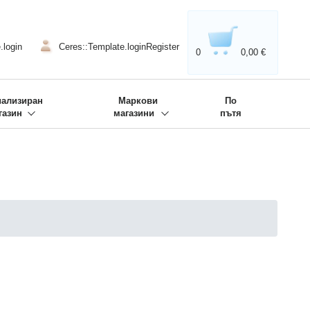
020'' - Wir sind dabei!
❋
.login
Ceres::Template.loginRegister
0
0,00 €
иализиран
Маркови
По
газин
магазини
пътя