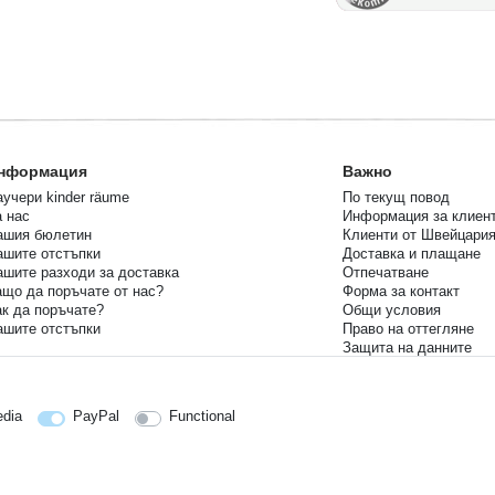
нформация
Важно
учери kinder räume
По текущ повод
 нас
Информация за клиен
ашия бюлетин
Клиенти от Швейцари
ашите отстъпки
Доставка и плащане
ашите разходи за доставка
Отпечатване
що да поръчате от нас?
Форма за контакт
к да поръчате?
Общи условия
ашите отстъпки
Право на оттегляне
Защита на данните
Вашето връщане
Време за доставка
edia
PayPal
Functional
reise siehe Artikeldetail | *Gilt für Lieferungen nach Deutschland!