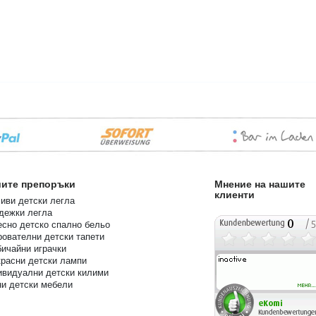
ите препоръки
Мнение на нашите
клиенти
иви детски легла
дежки легла
сно детско спално бельо
ователни детски тапети
ичайни играчки
расни детски лампи
ивидуални детски килими
ни детски мебели