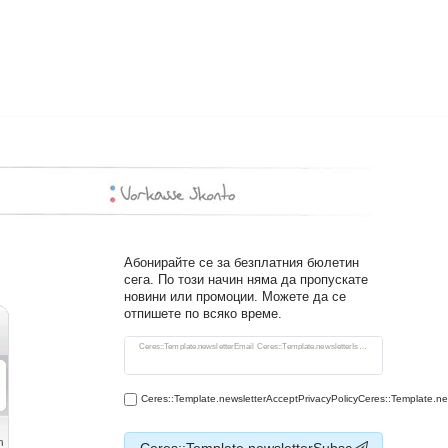
Абонирайте се за безплатния бюлетин
сега. По този начин няма да пропускате
новини или промоции. Можете да се
отпишете по всяко време.
Ceres::Template.newsletterHoneypotLabel
Ceres::Template.newsletterEmail Ceres::Template.newsletterIsRequiredFootnote
Ceres::Template.newsletterAcceptPrivacyPolicyCeres::Template.n
Ceres::Template.newsletterSubsc