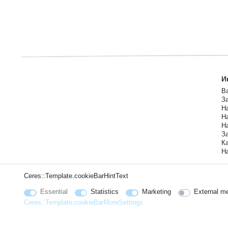
И
Ва
За
Н
Н
Н
За
Ка
Н
Ceres::Template.cookieBarHintText
Essential
Statistics
Marketing
External m
Ceres::Template.cookieBarMoreSettings
© Copyright 2026 | Hajus AG - All rights reserved. Preisangaben inkl. gesetzl. 19% MwSt. | Grundp