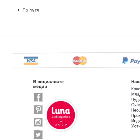
По пътя
В социалните
Наш
медии
Крас
Мла
Чуде
Очар
Необ
Прек
Инд
Уют