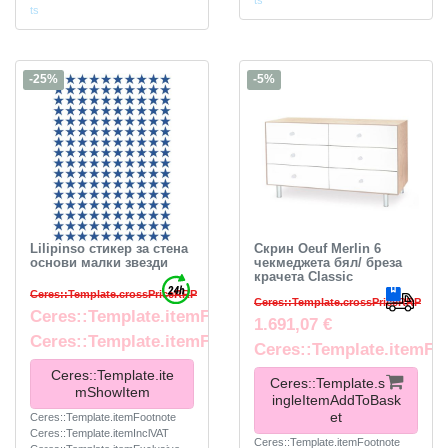
ts
ts
-25%
-5%
Lilipinso стикер за стена
Скрин Oeuf Merlin 6
основи малки звезди
чекмеджета бял/ бреза
крачета Classic
Ceres::Template.crossPriceRRP
Ceres::Template.crossPriceRRP
Ceres::Template.itemFromPrice
1.691,07 €
Ceres::Template.itemFootnote
Ceres::Template.itemFo
Ceres::Template.ite
Ceres::Template.s
mShowItem
ingleItemAddToBask
et
Ceres::Template.itemFootnote
Ceres::Template.itemInclVAT
Ceres::Template.itemFootnote