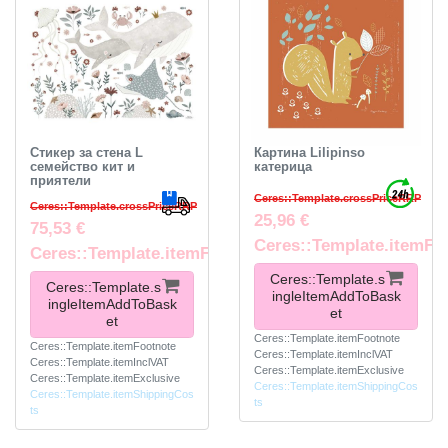
Стикер за стена L
Картина Lilipinso
семейство кит и
катерица
приятели
Ceres::Template.crossPriceRRP
Ceres::Template.crossPriceRRP
25,96 €
75,53 €
Ceres::Template.itemFo
Ceres::Template.itemFootnote
Ceres::Template.s
Ceres::Template.s
ingleItemAddToBask
ingleItemAddToBask
et
et
Ceres::Template.itemFootnote
Ceres::Template.itemFootnote
Ceres::Template.itemInclVAT
Ceres::Template.itemInclVAT
Ceres::Template.itemExclusive
Ceres::Template.itemExclusive
Ceres::Template.itemShippingCos
Ceres::Template.itemShippingCos
ts
ts