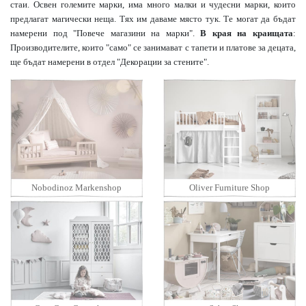
стаи. Освен големите марки, има много малки и чудесни марки, които
предлагат магически неща. Тях им даваме място тук. Те могат да бъдат
намерени под "Повече магазини на марки".
В края на краищата
:
Производителите, които "само" се занимават с тапети и платове за децата,
ще бъдат намерени в отдел "Декорации за стените".
Nobodinoz Markenshop
Oliver Furniture Shop