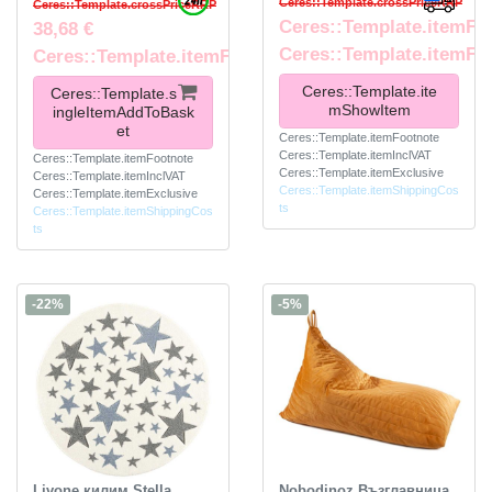
Ceres::Template.crossPriceRRP
Ceres::Template.crossPriceRRP
Ceres::Template.itemFr
38,68 €
Ceres::Template.itemFo
Ceres::Template.itemFootnote
Ceres::Template.ite
Ceres::Template.s
mShowItem
ingleItemAddToBask
et
Ceres::Template.itemFootnote
Ceres::Template.itemInclVAT
Ceres::Template.itemFootnote
Ceres::Template.itemExclusive
Ceres::Template.itemInclVAT
Ceres::Template.itemShippingCos
Ceres::Template.itemExclusive
ts
Ceres::Template.itemShippingCos
ts
-22%
-5%
Livone килим Stella
Nobodinoz Възглавница