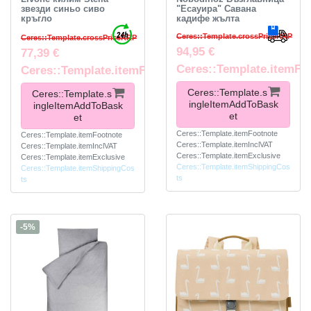
звезди синьо сиво
"Есауира" Савана
кръгло
кадифе жълта
Ceres::Template.crossPriceRRP
Ceres::Template.crossPriceRRP
94,95 €
77,39 €
Ceres::Template.itemFo
Ceres::Template.itemFootnote
Ceres::Template.s
Ceres::Template.s
ingleItemAddToBask
ingleItemAddToBask
et
et
Ceres::Template.itemFootnote
Ceres::Template.itemFootnote
Ceres::Template.itemInclVAT
Ceres::Template.itemInclVAT
Ceres::Template.itemExclusive
Ceres::Template.itemExclusive
Ceres::Template.itemShippingCos
Ceres::Template.itemShippingCos
ts
ts
-5%