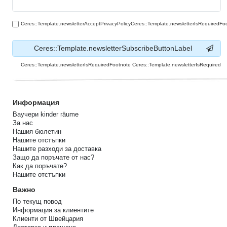
Ceres::Template.newsletterAcceptPrivacyPolicyCeres::Template.newsletterIsRequiredFo
Ceres::Template.newsletterSubscribeButtonLabel
Ceres::Template.newsletterIsRequiredFootnote Ceres::Template.newsletterIsRequired
Информация
Ваучери kinder räume
За нас
Нашия бюлетин
Нашите отстъпки
Нашите разходи за доставка
Защо да поръчате от нас?
Как да поръчате?
Нашите отстъпки
Важно
По текущ повод
Информация за клиентите
Клиенти от Швейцария