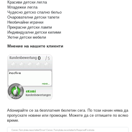
Красиви детски легла
Младежки легла
Чудесно детско спално бельо
Очарователни детски тапети
Необичайни играчки
Прекрасни детски лампи
Индивидуални детски килими
Уютни детски мебели
Мнение на нашите клиенти
Абонирайте се за безплатния бюлетин сега. По този начин няма да
пропускате новини или промоции. Можете да се отпишете по всяко
време.
Ceres::Template.newsletterHoneypotLabel
Ceres::Template.newsletterEmail Ceres::Template.newsletterIsRequiredFootnote