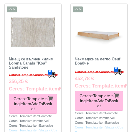
-5%
-5%
Миещ се вълнен килим
Чекмедже за легло Oeuf
Lorena Canals "Koa"
Врабче
Sandstone
Ceres::Template.crossPriceRRP
Ceres::Template.crossPriceRRP
452,78 €
356,25 €
Ceres::Template.itemFo
Ceres::Template.itemFootnote
Ceres::Template.s
Ceres::Template.s
ingleItemAddToBask
ingleItemAddToBask
et
et
Ceres::Template.itemFootnote
Ceres::Template.itemFootnote
Ceres::Template.itemInclVAT
Ceres::Template.itemInclVAT
Ceres::Template.itemExclusive
Ceres::Template.itemExclusive
Ceres::Template.itemShippingCos
Ceres::Template.itemShippingCos