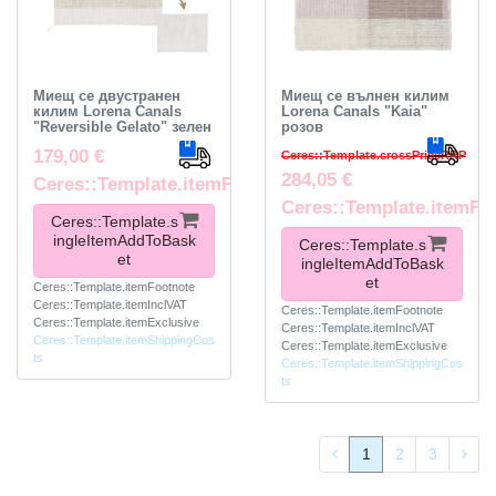
Миещ се двустранен
Миещ се вълнен килим
килим Lorena Canals
Lorena Canals "Kaia"
"Reversible Gelato" зелен
розов
179,00 €
Ceres::Template.crossPriceRRP
284,05 €
Ceres::Template.itemFootnote
Ceres::Template.itemFo
Ceres::Template.s
ingleItemAddToBask
Ceres::Template.s
et
ingleItemAddToBask
et
Ceres::Template.itemFootnote
Ceres::Template.itemInclVAT
Ceres::Template.itemFootnote
Ceres::Template.itemExclusive
Ceres::Template.itemInclVAT
Ceres::Template.itemShippingCos
Ceres::Template.itemExclusive
ts
Ceres::Template.itemShippingCos
ts
1
2
3