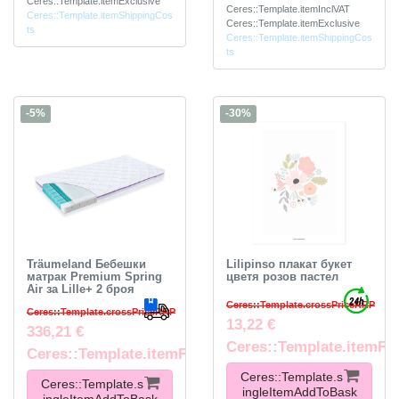
Ceres::Template.itemExclusive
Ceres::Template.itemInclVAT
Ceres::Template.itemShippingCos
Ceres::Template.itemExclusive
ts
Ceres::Template.itemShippingCos
ts
-5%
-30%
Träumeland Бебешки
Lilipinso плакат букет
матрак Premium Spring
цветя розов пастел
Air за Lille+ 2 броя
Ceres::Template.crossPriceRRP
Ceres::Template.crossPriceRRP
13,22 €
336,21 €
Ceres::Template.itemFo
Ceres::Template.itemFootnote
Ceres::Template.s
Ceres::Template.s
ingleItemAddToBask