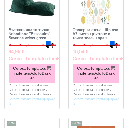
Възглавница за зърна
Стикер за стена Lilipinso
Nobodinoz "Essaouira"
A3 листа кръстове и
Savanna velvet green
точки зелен корал
Ceres::Template.crossPriceRRP
Ceres::Template.crossPriceRRP
94,95 €
16,54 €
Ceres::Template.itemFootnote
Ceres::Template.itemFo
Ceres::Template.s
Ceres::Template.s
ingleItemAddToBask
ingleItemAddToBask
et
et
Ceres::Template.itemFootnote
Ceres::Template.itemFootnote
Ceres::Template.itemInclVAT
Ceres::Template.itemInclVAT
Ceres::Template.itemExclusive
Ceres::Template.itemExclusive
Ceres::Template.itemShippingCos
Ceres::Template.itemShippingCos
ts
ts
-5%
-26%