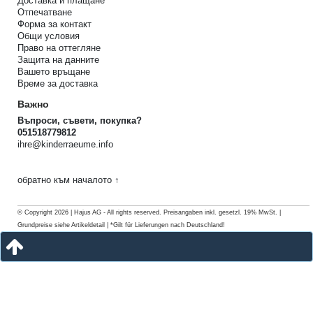
Доставка и плащане
Отпечатване
Форма за контакт
Общи условия
Право на оттегляне
Защита на данните
Вашето връщане
Време за доставка
Важно
Въпроси, съвети, покупка?
051518779812
ihre@kinderraeume.info
обратно към началото ↑
© Copyright 2026 | Hajus AG - All rights reserved. Preisangaben inkl. gesetzl. 19% MwSt. |
Grundpreise siehe Artikeldetail | *Gilt für Lieferungen nach Deutschland!