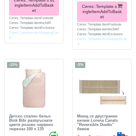
Ceres::Template.s
ingleItemAddToBask
Ceres::Template.s
et
ingleItemAddToBask
et
Ceres::Template.itemFootnote
Ceres::Template.itemInclVAT
Ceres::Template.itemFootnote
Ceres::Template.itemExclusive
Ceres::Template.itemInclVAT
Ceres::Template.itemShippingCos
Ceres::Template.itemExclusive
ts
Ceres::Template.itemShippingCos
ts
-15%
-5%
Детско спално бельо
Миещ се двустранен
Bink Bibi разпръснати
килим Lorena Canals
цветя розово червено
"Reversible Duetto"
тюркоаз 100 x 135
бежов