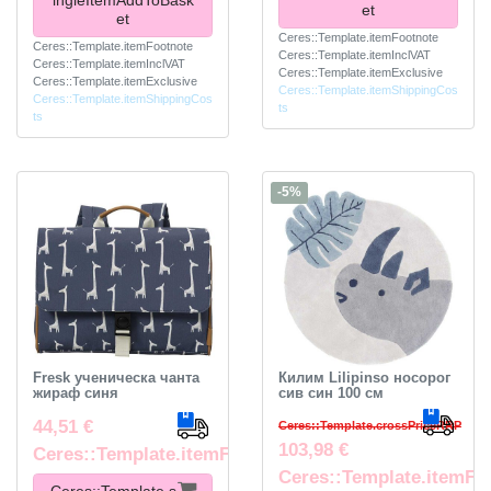
ingleItemAddToBask
et
et
Ceres::Template.itemFootnote
Ceres::Template.itemFootnote
Ceres::Template.itemInclVAT
Ceres::Template.itemInclVAT
Ceres::Template.itemExclusive
Ceres::Template.itemExclusive
Ceres::Template.itemShippingCos
Ceres::Template.itemShippingCos
ts
ts
-5%
Fresk ученическа чанта
Килим Lilipinso носорог
жираф синя
сив син 100 см
44,51 €
Ceres::Template.crossPriceRRP
103,98 €
Ceres::Template.itemFootnote
Ceres::Template.itemFo