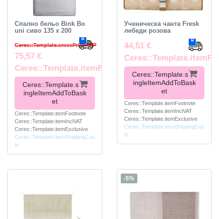
Спално бельо Bink Bo
Ученическа чанта Fresk
uni сиво 135 x 200
лебеди розова
44,51 €
Ceres::Template.crossPriceRRP
75,57 €
Ceres::Template.itemFo
Ceres::Template.itemFootnote
Ceres::Template.s
ingleItemAddToBask
Ceres::Template.s
et
ingleItemAddToBask
et
Ceres::Template.itemFootnote
Ceres::Template.itemInclVAT
Ceres::Template.itemFootnote
Ceres::Template.itemExclusive
Ceres::Template.itemInclVAT
Ceres::Template.itemShippingCos
Ceres::Template.itemExclusive
ts
Ceres::Template.itemShippingCos
ts
-5%