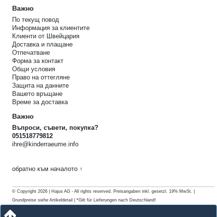
Важно
По текущ повод
Информация за клиентите
Клиенти от Швейцария
Доставка и плащане
Отпечатване
Форма за контакт
Общи условия
Право на оттегляне
Защита на данните
Вашето връщане
Време за доставка
Важно
Въпроси, съвети, покупка?
051518779812
ihre@kinderraeume.info
обратно към началото ↑
© Copyright 2026 | Hajus AG - All rights reserved. Preisangaben inkl. gesetzl. 19% MwSt. |
Grundpreise siehe Artikeldetail | *Gilt für Lieferungen nach Deutschland!