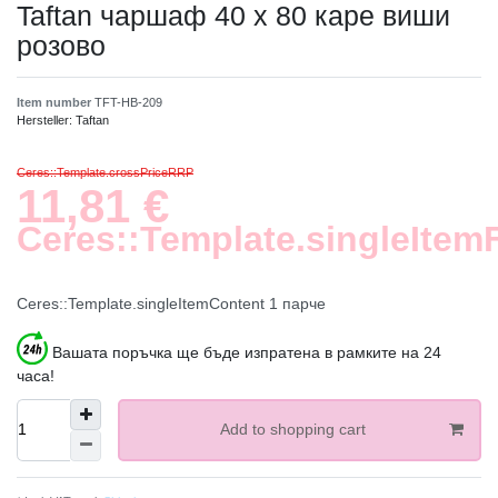
Taftan чаршаф 40 x 80 каре виши
розово
Item number
TFT-HB-209
Hersteller:
Taftan
Ceres::Template.crossPriceRRP
11,81 €
Ceres::Template.singleItem
Ceres::Template.singleItemContent
1
парче
Вашата поръчка ще бъде изпратена в рамките на 24
часа!
Add to shopping cart