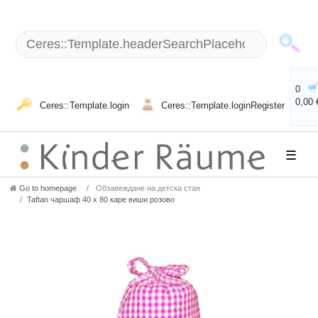
0
0,00 
Ceres::Template.login
Ceres::Template.loginRegister
☰
Go to homepage
Обзавеждане на детска стая
Taftan чаршаф 40 x 80 каре виши розово