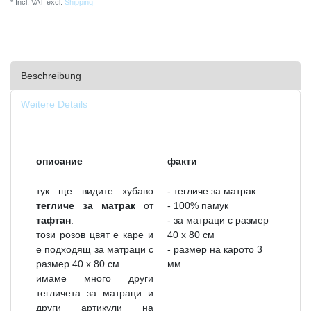
* Incl. VAT excl.
Shipping
Beschreibung
Weitere Details
описание
факти
тук ще видите хубаво
- тегличе за матрак
тегличе за матрак
от
- 100% памук
тафтан
.
- за матраци с размер
този розов цвят е каре и
40 х 80 см
е подходящ за матраци с
- размер на карото 3
размер 40 х 80 см.
мм
имаме много други
тегличета за матраци и
други артикули на