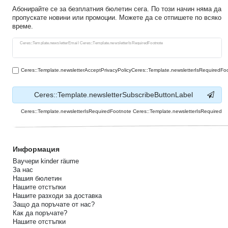
Абонирайте се за безплатния бюлетин сега. По този начин няма да
пропускате новини или промоции. Можете да се отпишете по всяко
време.
Ceres::Template.newsletterHoneypotLabel
Ceres::Template.newsletterEmail Ceres::Template.newsletterIsRequiredFootnote
Ceres::Template.newsletterAcceptPrivacyPolicyCeres::Template.newsletterIsRequiredFo
Ceres::Template.newsletterSubscribeButtonLabel
Ceres::Template.newsletterIsRequiredFootnote Ceres::Template.newsletterIsRequired
Информация
Ваучери kinder räume
За нас
Нашия бюлетин
Нашите отстъпки
Нашите разходи за доставка
Защо да поръчате от нас?
Как да поръчате?
Нашите отстъпки