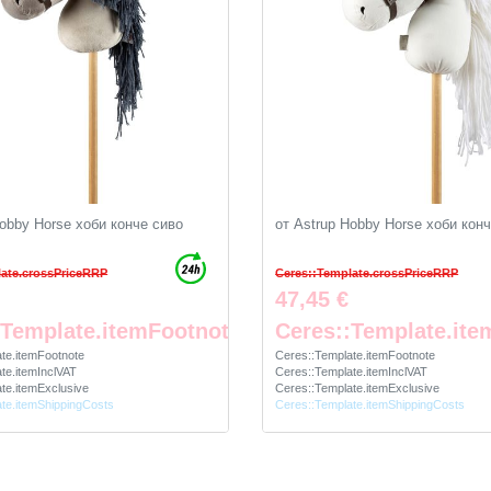
Hobby Horse хоби конче сиво
от Astrup Hobby Horse хоби кон
late.crossPriceRRP
Ceres::Template.crossPriceRRP
47,45 €
:Template.itemFootnote
Ceres::Template.ite
te.itemFootnote
Ceres::Template.itemFootnote
te.itemInclVAT
Ceres::Template.itemInclVAT
te.itemExclusive
Ceres::Template.itemExclusive
te.itemShippingCosts
Ceres::Template.itemShippingCosts