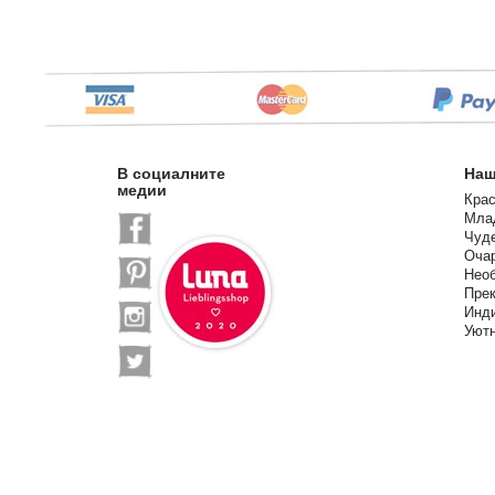
В социалните
Наш
медии
Крас
Мла
Чуде
Очар
Необ
Прек
Инд
Уют