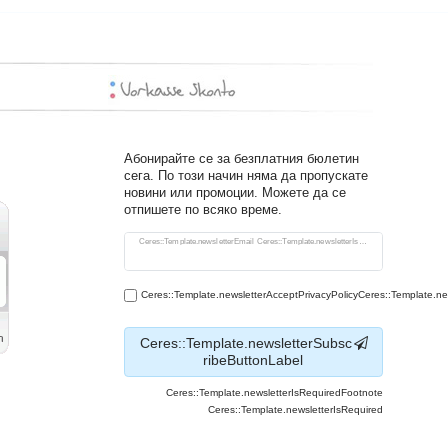
Абонирайте се за безплатния бюлетин
сега. По този начин няма да пропускате
новини или промоции. Можете да се
отпишете по всяко време.
Ceres::Template.newsletterHoneypotLabel
Ceres::Template.newsletterEmail Ceres::Template.newsletterIsRequiredFootnote
Ceres::Template.newsletterAcceptPrivacyPolicyCeres::Template.n
Ceres::Template.newsletterSubsc
ribeButtonLabel
Ceres::Template.newsletterIsRequiredFootnote
Ceres::Template.newsletterIsRequired