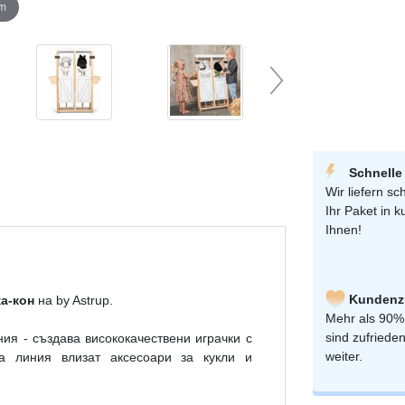
om
Schnelle
Wir liefern sch
Ihr Paket in k
Ihnen!
Kundenzu
а-кон
на by Astrup.
Mehr als 90%
sind zufriede
ия - създава висококачествени играчки с
weiter.
та линия влизат аксесоари за кукли и