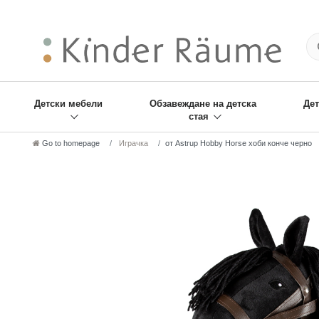
❋
Sie haben den Gesch
Детски мебели
Обзавеждане на детска
Дет
стая
Go to homepage
Играчка
от Astrup Hobby Horse хоби конче черно