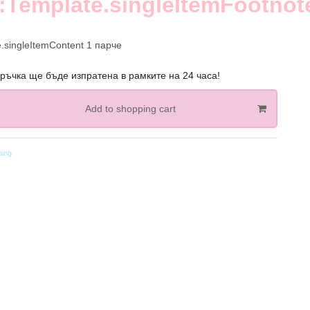
:Template.singleItemFootnot
e.singleItemContent
1
парче
ръчка ще бъде изпратена в рамките на 24 часа!
Add to shopping cart
ping