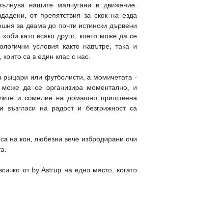
вълнува нашите малчугани в движение.
дадени, от препятствия за скок на езда
нюшня за двама до почти истински дървени
 хоби като всяко друго, което може да се
логични условия както навътре, така и
 които са в един клас с нас.
а рыцари или футболисти, а момичетата -
 може да се организира моментално, и
лите и сомелие на домашно приготвена
 възгласи на радост и безгрижност са
оса на кон, любезни вече избродирани очи
та.
сичко от by Astrup на едно място, когато