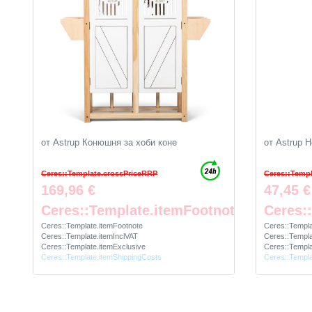
от Astrup Конюшня за хоби коне
от Astrup 
Ceres::Template.crossPriceRRP
Ceres::Temp
169,96 €
47,45 €
Ceres::Template.itemFootnote
Ceres:
Ceres::Template.itemFootnote
Ceres::Templa
Ceres::Template.itemInclVAT
Ceres::Templa
Ceres::Template.itemExclusive
Ceres::Templa
Ceres::Template.itemShippingCosts
Ceres::Templa