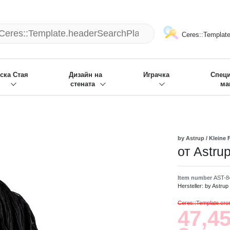
mack und wir die passenden Sachen
❋
- Focus: "Beste Online Shops 2
Ceres::Template
ска Стая
Дизайн на
Играчка
Спец
стената
ма
by Astrup / Kleine F
от Astru
Item number
AST-8
Hersteller:
by Astrup 
Ceres::Template.cr
47,45