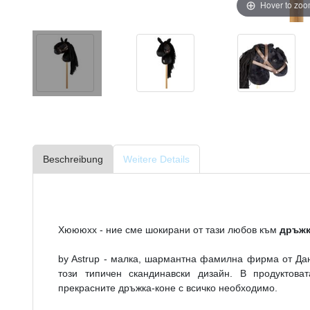
Hover to zo
Beschreibung
Weitere Details
Хюююхх - ние сме шокирани от тази любов към
дръжк
by Astrup - малка, шармантна фамилна фирма от Дан
този типичен скандинавски дизайн. В продуктова
прекрасните дръжка-коне с всичко необходимо.