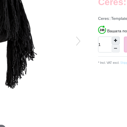
Ceres:
Ceres::Templat
Вашата по
* Incl. VAT excl.
Ship