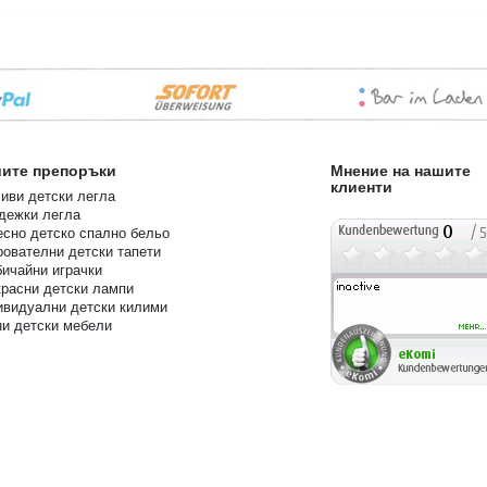
ите препоръки
Мнение на нашите
клиенти
иви детски легла
дежки легла
сно детско спално бельо
ователни детски тапети
ичайни играчки
расни детски лампи
ивидуални детски килими
ни детски мебели