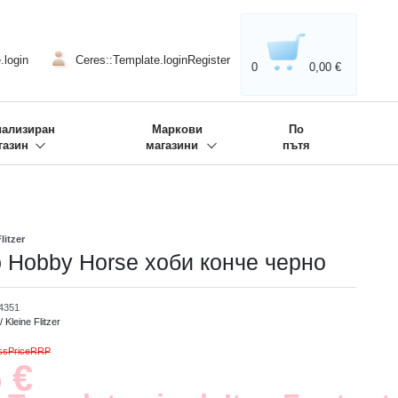
020'' - Wir sind dabei!
❋
.login
Ceres::Template.loginRegister
0
0,00 €
иализиран
Маркови
По
газин
магазини
пътя
litzer
p Hobby Horse хоби конче черно
4351
/ Kleine Flitzer
ossPriceRRP
 €