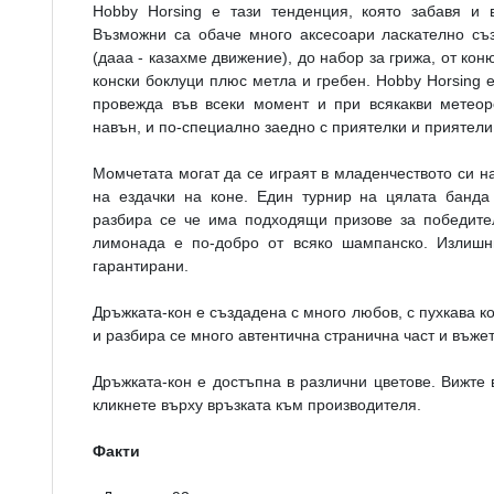
Hobby Horsing е тази тенденция, която забавя и 
Възможни са обаче много аксесоари ласкателно съз
(дааа - казахме движение), до набор за грижа, от ко
конски боклуци плюс метла и гребен. Hobby Horsing е
провежда във всеки момент и при всякакви метеоро
навън, и по-специално заедно с приятелки и приятели,
Момчетата могат да се играят в младенчеството си н
на ездачки на коне. Един турнир на цялата банда
разбира се че има подходящи призове за победите
лимонада е по-добро от всяко шампанско. Излишни
гарантирани.
Дръжката-кон е създадена с много любов, с пухкава к
и разбира се много автентична странична част и въже
Дръжката-кон е достъпна в различни цветове. Вижте в
кликнете върху връзката към производителя.
Факти