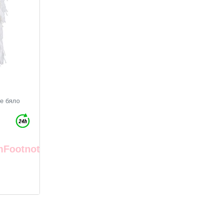
че бяло
mFootnote