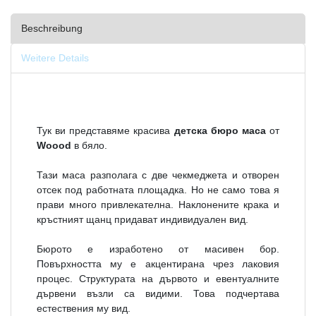
Beschreibung
Weitere Details
Тук ви представяме красива
детска бюро маса
от
Woood
в бяло.
Тази маса разполага с две чекмеджета и отворен
отсек под работната площадка. Но не само това я
прави много привлекателна. Наклонените крака и
кръстният щанц придават индивидуален вид.
Бюрото е изработено от масивен бор.
Повърхността му е акцентирана чрез лаковия
процес. Структурата на дървото и евентуалните
дървени възли са видими. Това подчертава
естествения му вид.