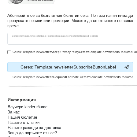
Абонирайте се за безплатния бюлетин сега. По този начин няма да
пропускате новини или промоции. Можете да се отпишете по всяко
време.
Ceres::Template.newsletterHoneypotLabel
Ceres::Template.newsletterEmail Ceres::Template.newsletterIsRequiredFootnote
Ceres::Template.newsletterAcceptPrivacyPolicyCeres::Template.newsletterIsRequiredFo
Ceres::Template.newsletterSubscribeButtonLabel
Ceres::Template.newsletterIsRequiredFootnote Ceres::Template.newsletterIsRequired
Информация
Ваучери kinder räume
За нас
Нашия бюлетин
Нашите отстъпки
Нашите разходи за доставка
Защо да поръчате от нас?