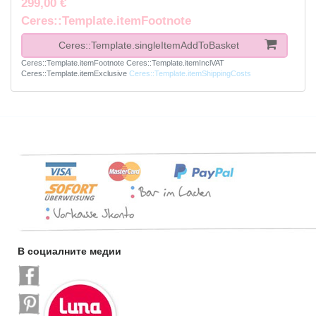
299,00 €
Ceres::Template.itemFootnote
Ceres::Template.singleItemAddToBasket
Ceres::Template.itemFootnote
Ceres::Template.itemInclVAT
Ceres::Template.itemExclusive
Ceres::Template.itemShippingCosts
В социалните медии