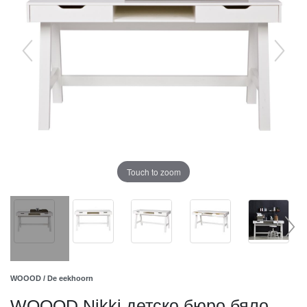
Touch to zoom
WOOOD / De eekhoorn
WOOOD Nikki детско бюро бяло