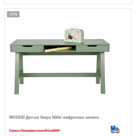
-17%
WOOOD Детско бюро Nikki нефритено зелено
Ceres::Template.crossPriceRRP