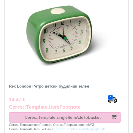
Rex London Ретро детски будилник зелен
14,47 €
Ceres::Template.itemFootnote
Ceres::Template.singleItemAddToBasket
Ceres::Template.itemFootnote
Ceres::Template.itemInclVAT
Ceres::Template.itemExclusive
Ceres::Template.itemShippingCosts