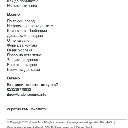
Как да поръчате?
Нашите отстъпки
Важно
По текущ повод
Информация за клиентите
Клиенти от Швейцария
Доставка и плащане
Отпечатване
Форма за контакт
Общи условия
Право на оттегляне
Защита на данните
Вашето връщане
Време за доставка
Важно
Въпроси, съвети, покупка?
051518779812
ihre@kinderraeume.info
обратно към началото ↑
© Copyright 2026 | Hajus AG - All rights reserved. Preisangaben inkl. gesetzl. 19% MwSt. |
Grundpreise siehe Artikeldetail | *Gilt für Lieferungen nach Deutschland!