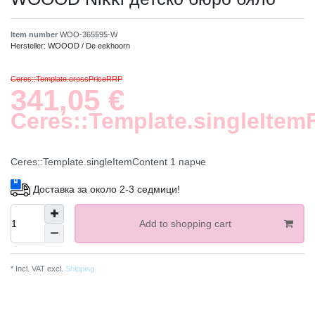
Item number
WOO-365595-W
Hersteller:
WOOOD / De eekhoorn
Ceres::Template.crossPriceRRP
341,05 €
Ceres::Template.singleItem
Ceres::Template.singleItemContent
1
парче
Доставка за около 2-3 седмици!
Add to shopping cart
* Incl. VAT excl.
Shipping