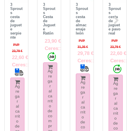
3
3
3
3
Sprout
Sprout
Sprout
Sprout
s
s
s
s
cesta
Cesta
cesta
cesta
de
de
de
de
juguet
Juguet
almac
juguet
e
e
enaje
e pavo
serpie
Ratón
león
real
nte
23,90 €
PVP
PVP
PVP
31,35 €
23,79 €
Ceres::Template.itemFootnote
23,79 €
29,78 €
22,60 €
22,60 €
Ceres::Template.itemF
Ceres::T
Ceres::Template.itemFootnote
Ag
re
ga
Ag
Ag
r
Ag
re
re
al
re
ga
ga
ca
ga
r
r
rrit
r
al
al
o
al
ca
ca
de
ca
rrit
rrit
co
rrit
o
o
m
o
de
de
pr
de
co
co
as
co