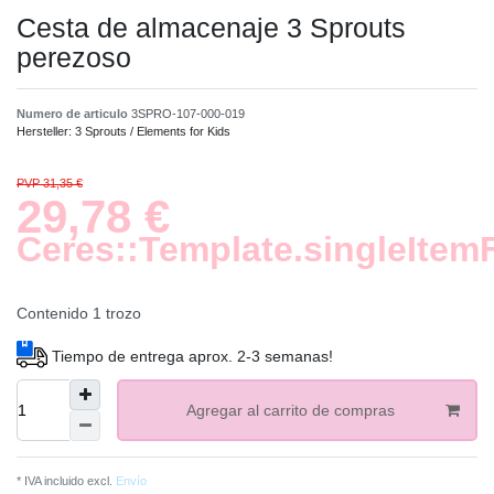
Cesta de almacenaje 3 Sprouts
perezoso
Numero de articulo
3SPRO-107-000-019
Hersteller:
3 Sprouts / Elements for Kids
PVP 31,35 €
29,78 €
Ceres::Template.singleItem
Contenido
1
trozo
Tiempo de entrega aprox. 2-3 semanas!
Agregar al carrito de compras
* IVA incluido excl.
Envío