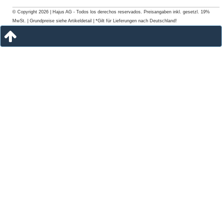
© Copyright 2026 | Hajus AG - Todos los derechos reservados. Preisangaben inkl. gesetzl. 19%
MwSt. | Grundpreise siehe Artikeldetail | *Gilt für Lieferungen nach Deutschland!