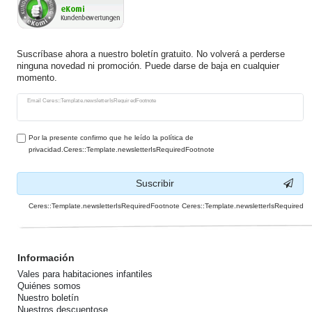
Suscríbase ahora a nuestro boletín gratuito. No volverá a perderse
ninguna novedad ni promoción. Puede darse de baja en cualquier
momento.
Ceres::Template.newsletterHoneypotLabel
Email Ceres::Template.newsletterIsRequiredFootnote
Por la presente confirmo que he leído la política de
privacidad.Ceres::Template.newsletterIsRequiredFootnote
Suscribir
Ceres::Template.newsletterIsRequiredFootnote Ceres::Template.newsletterIsRequired
Información
Vales para habitaciones infantiles
Quiénes somos
Nuestro boletín
Nuestros descuentose