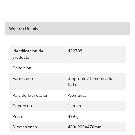
Weitere Details
Ceres::Template.singleItemTechnicalDataAttribute
Ceres::Template.singleItemTechnicalDataValue
Identificacion del
462788
producto
Condicion
Fabricante
3 Sprouts / Elements for
Kids
Pais de fabricacion
Alemania
Contenido
1 trozo
Peso
499 g
Dimensiones
430×260×470mm