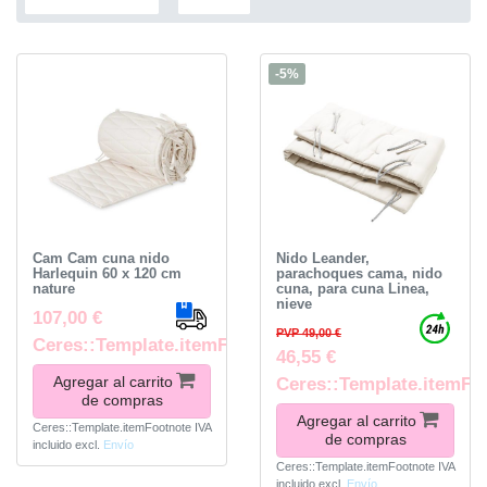
-5%
Cam Cam cuna nido
Nido Leander,
Harlequin 60 x 120 cm
parachoques cama, nido
nature
cuna, para cuna Linea,
nieve
107,00 €
PVP 49,00 €
Ceres::Template.itemFootnote
46,55 €
Agregar al carrito
Ceres::Template.itemFo
de compras
Agregar al carrito
Ceres::Template.itemFootnote
IVA
de compras
incluido
excl.
Envío
Ceres::Template.itemFootnote
IVA
incluido
excl.
Envío