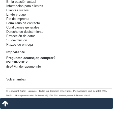
En la ocasión actual
Información para clientes
Clientes suizos
Envío y pago
Pie de imprenta
Formulario de contacto
Condiciones generales
Derecho de desistimiento
Protección de datos
Su devolución
Plazos de entrega
Importante
Preguntar, aconsejar, comprar?
051518779812
ihre@kinderraeume.info
Volver arriba↑
© Copyright 2026 | Hajus AG - Todos los derechos reservados. Preisangaben inkl. gesetzl. 19%
MwSt. | Grundpreise siehe Artikeldetail | *Gilt für Lieferungen nach Deutschland!