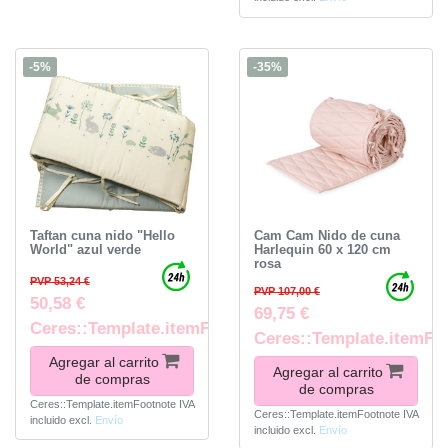
-5%
-35%
Taftan cuna nido "Hello
Cam Cam Nido de cuna
World" azul verde
Harlequin 60 x 120 cm
rosa
PVP 53,24 €
PVP 107,00 €
50,58 €
69,75 €
Ceres::Template.itemFootnote
Ceres::Template.itemFo
Agregar al carrito
Agregar al carrito
de compras
de compras
Ceres::Template.itemFootnote
IVA
Ceres::Template.itemFootnote
IVA
incluido
excl.
Envío
incluido
excl.
Envío