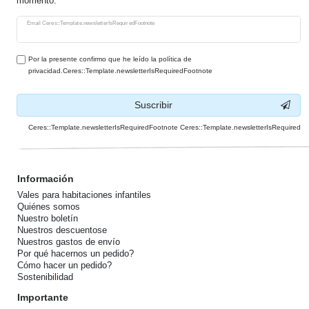
momento.
Ceres::Template.newsletterHoneypotLabel
Email Ceres::Template.newsletterIsRequiredFootnote
Por la presente confirmo que he leído la política de
privacidad.Ceres::Template.newsletterIsRequiredFootnote
Suscribir
Ceres::Template.newsletterIsRequiredFootnote Ceres::Template.newsletterIsRequired
Información
Vales para habitaciones infantiles
Quiénes somos
Nuestro boletín
Nuestros descuentose
Nuestros gastos de envío
Por qué hacernos un pedido?
Cómo hacer un pedido?
Sostenibilidad
Importante