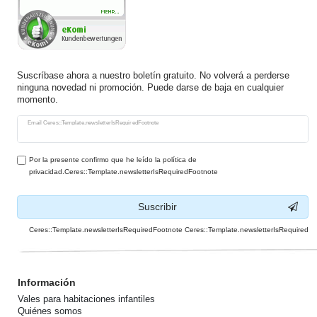
Suscríbase ahora a nuestro boletín gratuito. No volverá a perderse
ninguna novedad ni promoción. Puede darse de baja en cualquier
momento.
Ceres::Template.newsletterHoneypotLabel
Email Ceres::Template.newsletterIsRequiredFootnote
Por la presente confirmo que he leído la política de
privacidad.Ceres::Template.newsletterIsRequiredFootnote
Suscribir
Ceres::Template.newsletterIsRequiredFootnote Ceres::Template.newsletterIsRequired
Información
Vales para habitaciones infantiles
Quiénes somos