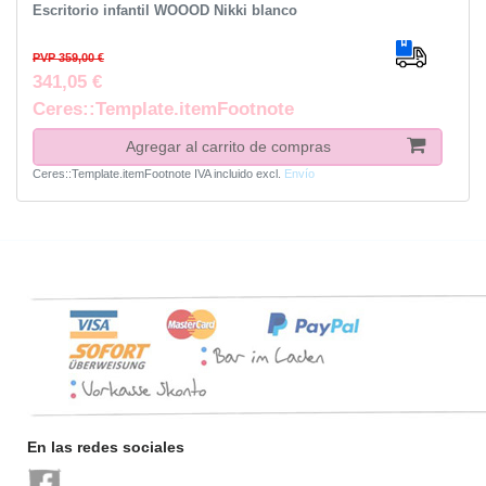
Escritorio infantil WOOOD Nikki blanco
PVP 359,00 €
341,05 €
Ceres::Template.itemFootnote
Agregar al carrito de compras
Ceres::Template.itemFootnote
IVA incluido
excl.
Envío
En las redes sociales