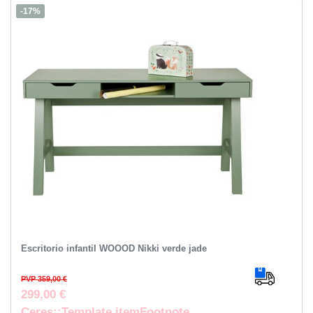
-17%
Escritorio infantil WOOOD Nikki verde jade
PVP 359,00 €
299,00 €
Ceres::Template.itemFootnote