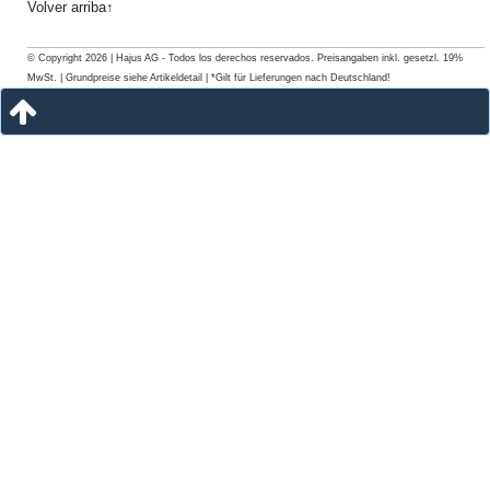
Volver arriba↑
© Copyright 2026 | Hajus AG - Todos los derechos reservados. Preisangaben inkl. gesetzl. 19%
MwSt. | Grundpreise siehe Artikeldetail | *Gilt für Lieferungen nach Deutschland!