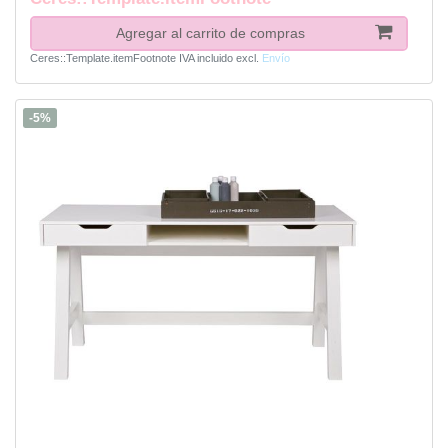
Agregar al carrito de compras
Ceres::Template.itemFootnote
IVA incluido
excl.
Envío
-5%