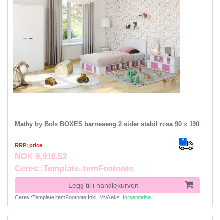
Mathy by Bols BOXES barneseng 2 sider stabil rosa 90 x 190
RRP: price
NOK 9,916.52
Ceres::Template.itemFootnote
Legg til i handlekurven
Ceres::Template.itemFootnote
Inkl. MVA
eks.
forsendelse