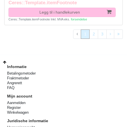
Ceres::Template.itemFootnote
Legg til i handlekurven
Ceres::Template.itemFootnote
Inkl. MVA
eks.
forsendelse
1
2
3
Informatie
Betalingsmetoder
Fraktmetoder
Angrerett
FAQ
Mijn account
Aanmelden
Register
Winkelwagen
Juridische informatie