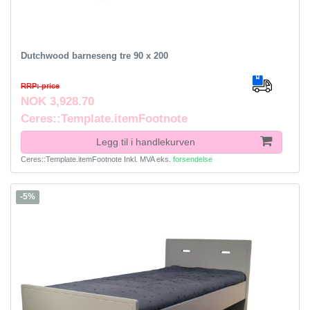
Dutchwood barneseng tre 90 x 200
RRP: price
NOK 3,928.70
Ceres::Template.itemFootnote
Legg til i handlekurven
Ceres::Template.itemFootnote
Inkl. MVA
eks.
forsendelse
-5%