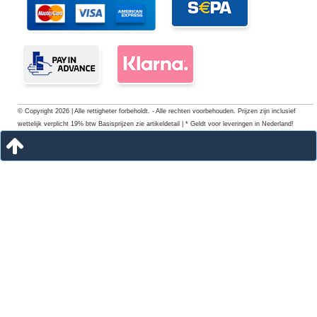
© Copyright 2026 | Alle rettigheter forbeholdt. - Alle rechten voorbehouden. Prijzen zijn inclusief
wettelijk verplicht 19% btw Basisprijzen zie artikeldetail | * Geldt voor leveringen in Nederland!