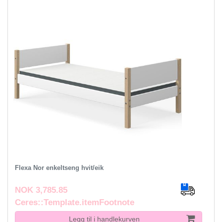
Flexa Nor enkeltseng hvit/eik
NOK 3,785.85
Ceres::Template.itemFootnote
Legg til i handlekurven