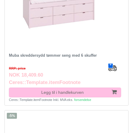
Muba skreddersydd tømmer seng med 6 skuffer
RRP: price
NOK 18,409.60
Ceres::Template.itemFootnote
Legg til i handlekurven
Ceres::Template.itemFootnote
Inkl. MVA
eks.
forsendelse
-5%