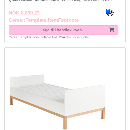
NOK 8,890.23
Ceres::Template.itemFootnote
Legg til i handlekurven
Ceres::Template.itemFootnote
Inkl. MVA
eks.
forsendelse