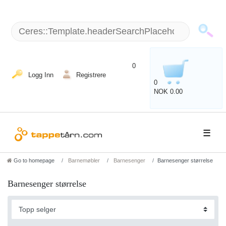
+49 (5151) 87798 - 10 / man - fre: 8 am - 6 p.m.
0
Logg Inn
Registrere
0
NOK 0.00
☰
Go to homepage
Barnemøbler
Barnesenger
Barnesenger størrelse
Barnesenger størrelse