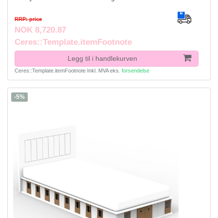
RRP: price
NOK 8,720.87
Ceres::Template.itemFootnote
Legg til i handlekurven
Ceres::Template.itemFootnote
Inkl. MVA
eks.
forsendelse
-5%