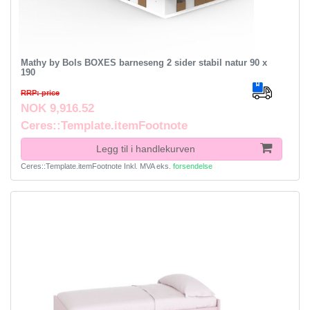
Mathy by Bols BOXES barneseng 2 sider stabil natur 90 x
190
RRP: price
NOK 9,916.52
Ceres::Template.itemFootnote
Legg til i handlekurven
Ceres::Template.itemFootnote
Inkl. MVA
eks.
forsendelse