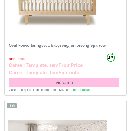
Oeuf konverteringssett babyseng/juniorseng Sparrow
RRP: price
Ceres::Template.itemFromPrice
Ceres::Template.itemFootnote
Vis varen
Ceres::Template.itemFootnote
Inkl. MVA
eks.
forsendelse
-5%