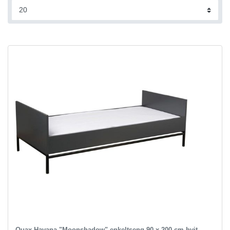
Quax Havana "Moonshadow" enkeltseng 90 x 200 cm hvit