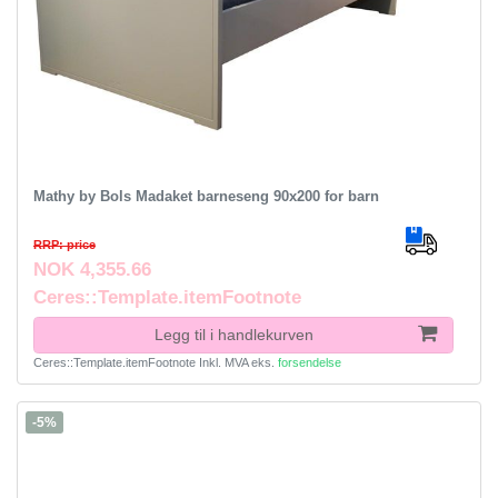
Mathy by Bols Madaket barneseng 90x200 for barn
RRP: price
NOK 4,355.66
Ceres::Template.itemFootnote
Legg til i handlekurven
Ceres::Template.itemFootnote
Inkl. MVA
eks.
forsendelse
-5%