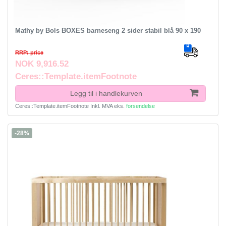
Mathy by Bols BOXES barneseng 2 sider stabil blå 90 x 190
RRP: price
NOK 9,916.52
Ceres::Template.itemFootnote
Legg til i handlekurven
Ceres::Template.itemFootnote
Inkl. MVA
eks.
forsendelse
-28%