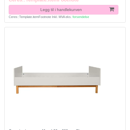
Legg til i handlekurven
Ceres::Template.itemFootnote
Inkl. MVA
eks.
forsendelse