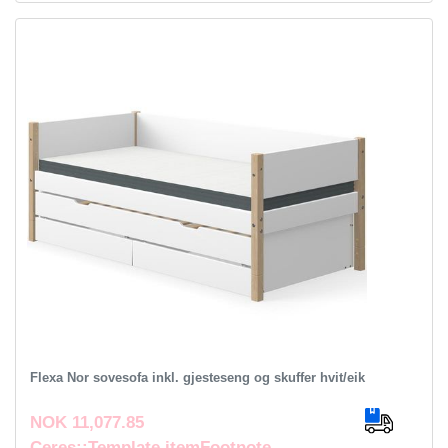
Flexa Nor sovesofa inkl. gjesteseng og skuffer hvit/eik
NOK 11,077.85
Ceres::Template.itemFootnote