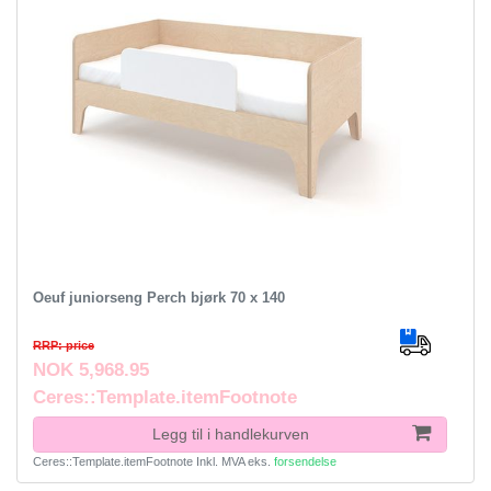
Oeuf juniorseng Perch bjørk 70 x 140
RRP: price
NOK 5,968.95
Ceres::Template.itemFootnote
Legg til i handlekurven
Ceres::Template.itemFootnote
Inkl. MVA
eks.
forsendelse