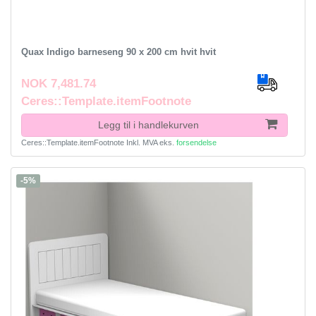
Quax Indigo barneseng 90 x 200 cm hvit hvit
NOK 7,481.74
Ceres::Template.itemFootnote
Legg til i handlekurven
Ceres::Template.itemFootnote
Inkl. MVA
eks.
forsendelse
-5%