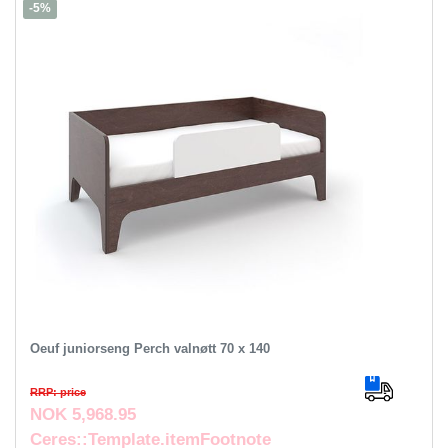
-5%
Oeuf juniorseng Perch valnøtt 70 x 140
RRP: price
NOK 5,968.95
Ceres::Template.itemFootnote