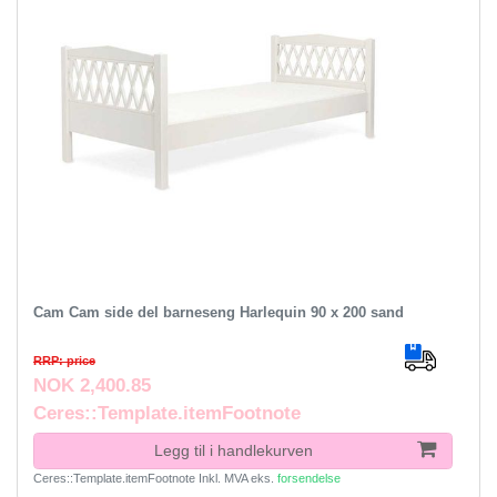
Cam Cam side del barneseng Harlequin 90 x 200 sand
RRP: price
NOK 2,400.85
Ceres::Template.itemFootnote
Legg til i handlekurven
Ceres::Template.itemFootnote
Inkl. MVA
eks.
forsendelse