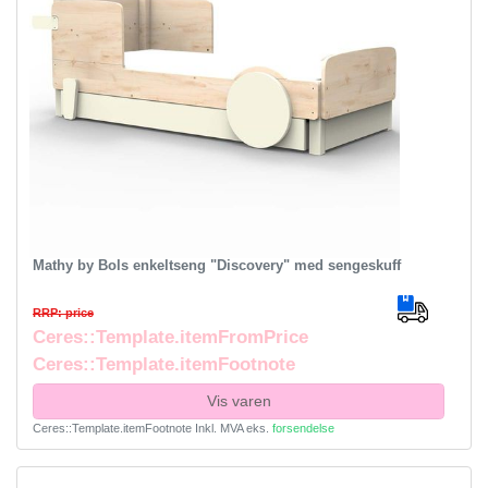
Mathy by Bols enkeltseng "Discovery" med sengeskuff
RRP: price
Ceres::Template.itemFromPrice
Ceres::Template.itemFootnote
Vis varen
Ceres::Template.itemFootnote
Inkl. MVA
eks.
forsendelse