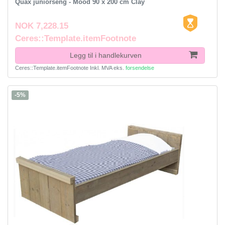
Quax juniorseng - Mood 90 x 200 cm Clay
NOK 7,228.15
Ceres::Template.itemFootnote
Legg til i handlekurven
Ceres::Template.itemFootnote
Inkl. MVA
eks.
forsendelse
-5%