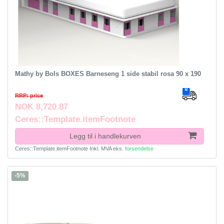
Mathy by Bols BOXES Barneseng 1 side stabil rosa 90 x 190
RRP: price
NOK 8,720.87
Ceres::Template.itemFootnote
Legg til i handlekurven
Ceres::Template.itemFootnote
Inkl. MVA
eks.
forsendelse
-5%