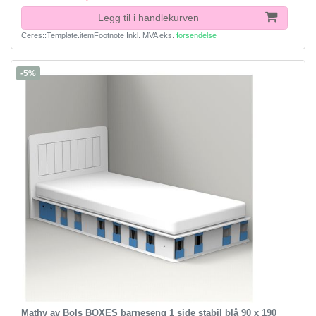
Legg til i handlekurven
Ceres::Template.itemFootnote
Inkl. MVA
eks.
forsendelse
-5%
Mathy av Bols BOXES barneseng 1 side stabil blå 90 x 190