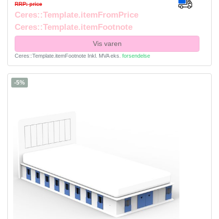
RRP: price
Ceres::Template.itemFromPrice
Ceres::Template.itemFootnote
Vis varen
Ceres::Template.itemFootnote
Inkl. MVA
eks.
forsendelse
-5%