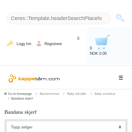
+49 (5151) 87798 - 10 / man - fre: 8 am - 6 p.m.
0
Logg Inn
Registrere
0
NOK 0.00
☰
Go to homepage
Barnerommet
Baby tekstiler
Baby smekker
Bandana skjerf
Bandana skjerf