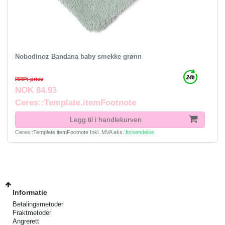
Nobodinoz Bandana baby smekke grønn
RRP: price
NOK 84.93
Ceres::Template.itemFootnote
Legg til i handlekurven
Ceres::Template.itemFootnote
Inkl. MVA
eks.
forsendelse
Informatie
Betalingsmetoder
Fraktmetoder
Angrerett