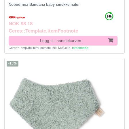
Nobodinoz Bandana baby smekke natur
RRP: price
NOK 98.18
Ceres::Template.itemFootnote
Legg til i handlekurven
Ceres::Template.itemFootnote
Inkl. MVA
eks.
forsendelse
-15%