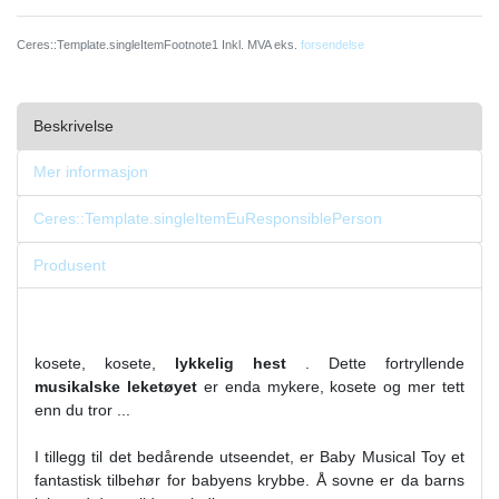
Ceres::Template.singleItemFootnote1 Inkl. MVA eks.
forsendelse
Beskrivelse
Mer informasjon
Ceres::Template.singleItemEuResponsiblePerson
Produsent
kosete, kosete,
lykkelig hest
. Dette fortryllende
musikalske leketøyet
er enda mykere, kosete og mer tett
enn du tror ...
I tillegg til det bedårende utseendet, er Baby Musical Toy et
fantastisk tilbehør for babyens krybbe. Å sovne er da barns