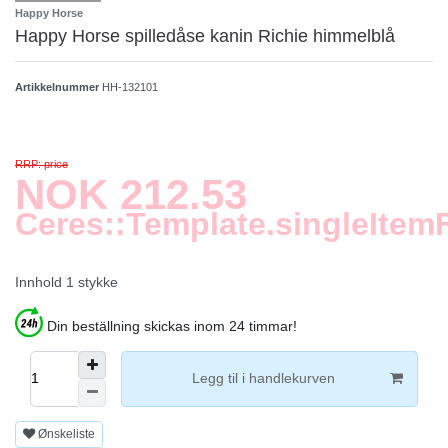
Happy Horse
Happy Horse spilledåse kanin Richie himmelblå
Artikkelnummer
HH-132101
RRP: price
NOK 212.53
Ceres::Template.singleItem
Innhold
1
stykke
Din beställning skickas inom 24 timmar!
Legg til i handlekurven
Ønskeliste