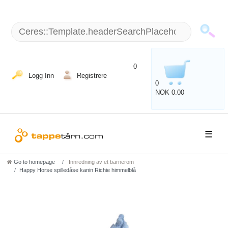
+49 (5151) 87798 - 10 / man - fre: 8 am - 6 p.m.
0
Logg Inn
Registrere
0
NOK 0.00
☰
Go to homepage
Innredning av et barnerom
Happy Horse spilledåse kanin Richie himmelblå