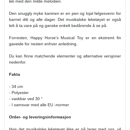
lek med den milde melodien.
Den snuggly myke kaninen er en pen og lojal følgesvenn for
barnet ditt og alle dager. Det musikalske leketøyet er også
lett å ta vare på og ganske enkelt bedårende å se på.
Forresten, Happy Horse's Musical Toy er en ekstremt fin
gaveide for nesten enhver anledning.
Du kan finne matchende elementer og alternative versjoner
nedenfor.
Fakta
- 34 cm
- Polyester
- vaskbar ved 30 °
- I samsvar med alle EU -normer
Order- og leveringsinformasjon
Hvis det musikalske leketøyet ikke er på lager med oss, vil