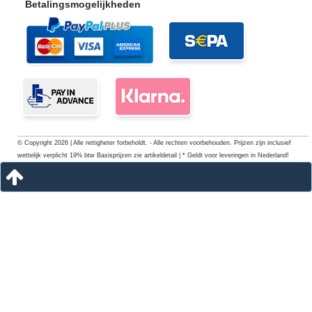
Betalingsmogelijkheden
© Copyright 2026 | Alle rettigheter forbeholdt. - Alle rechten voorbehouden. Prijzen zijn inclusief
wettelijk verplicht 19% btw Basisprijzen zie artikeldetail | * Geldt voor leveringen in Nederland!