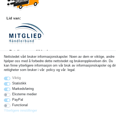
Lid van:
Betalingsmogelijkheden
Nettstedet vårt bruker informasjonskapsler. Noen av dem er viktige, andre
hjelper oss med å forbedre dette nettstedet og brukeropplevelsen din. Du
kan finne ytterligere informasjon om vår bruk av informasjonskapsler og di
rettigheter som bruker i vår: policy og vår: legal.
Viktig
Statistikk
Markedsføring
Eksterne medier
PayPal
© Copyright 2026 | Alle rettigheter forbeholdt. - Alle rechten voorbehouden. Prijzen zijn inclusief
Functional
wettelijk verplicht 19% btw Basisprijzen zie artikeldetail | * Geldt voor leveringen in Nederland!
Ytterligere innstillinger