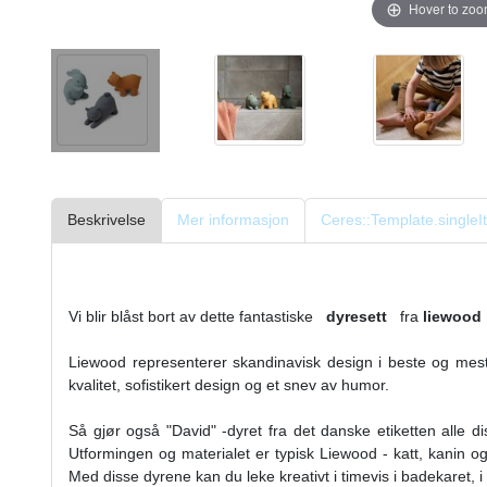
Hover to zo
Beskrivelse
Mer informasjon
Ceres::Template.singl
Vi blir blåst bort av dette fantastiske
dyresett
fra
liewood
Liewood representerer skandinavisk design i beste og mest
kvalitet, sofistikert design og et snev av humor.
Så gjør også "David" -dyret fra det danske etiketten alle d
Utformingen og materialet er typisk Liewood - katt, kanin o
Med disse dyrene kan du leke kreativt i timevis i badekaret, 