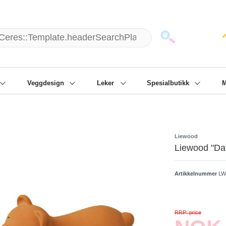
151) 87798 - 10 / man - fre: 8 am - 6 p.m.
Kontakt
Info
Veggdesign
Leker
Spesialbutikk
M
Liewood
Liewood "Davi
Artikkelnummer
LW
RRP: price