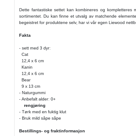
Dette fantastiske settet kan kombineres og kompletteres 
sortimentet. Du kan finne et utvalg av matchende elemente
begeistret for produktene selv, har vi vår egen Liewood nettbu
Fakta
- sett med 3 dyr:
Cat
12,4 x 6 cm
Kanin
12,4 x 6 cm
Bear
9 x 13 cm
- Naturgummi
- Anbefalt alder: 0+
rengjøring
- Tørk med en fuktig klut
- Bruk mild såpe såpe
Bestillings- og fraktinformasjon