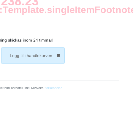
238.23
:Template.singleItemFootnot
e
lning skickas inom 24 timmar!
Legg til i handlekurven
leItemFootnote1 Inkl. MVA eks.
forsendelse