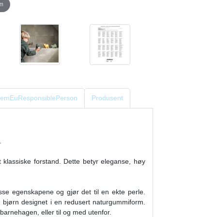
om
eItemEuResponsiblePerson
Produsent
.
 klassiske forstand. Dette betyr eleganse, høy
isse egenskapene og gjør det til en ekte perle.
g bjørn designet i en redusert naturgummiform.
i barnehagen, eller til og med utenfor.