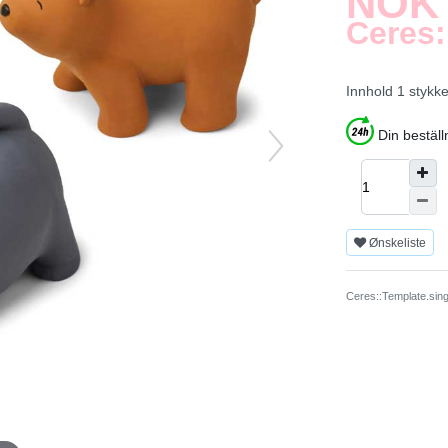
NOK 
Ceres:
Innhold
1
stykk
Din bestäl
Ønskeliste
Ceres::Template.sing