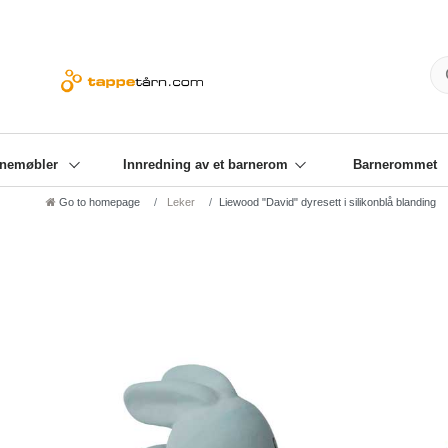
Gratis frakt fra € 99,00
Kjøp på konto!
+49 (5
rnemøbler
Innredning av et barnerom
Barnerommet
Go to homepage
Leker
Liewood "David" dyresett i silikonblå blanding