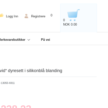
Service
0
Logg Inn
Registrere
0
NOK 0.00
erkevarebutikker
På vei
d" dyresett i silikonblå blanding
-13055-6911