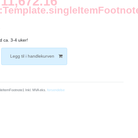
11,672.16
:Template.singleItemFootnot
e
d ca. 3-4 uker!
Legg til i handlekurven
leItemFootnote1 Inkl. MVA eks.
forsendelse