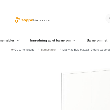
Gratis frakt fra € 99,00
Kjøp på konto!
+49 (5
rnemøbler
Innredning av et barnerom
Barnerommet
Go to homepage
Barnemøbler
Mathy av Bols Madavin 2-dørs gardero