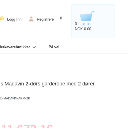
Service
0
Logg Inn
Registrere
0
NOK 0.00
erkevarebutikker
På vei
ls Madavin 2-dørs garderobe med 2 dører
B-MADAVIN-ARM-2P