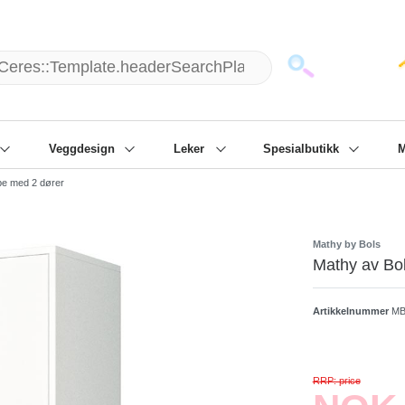
151) 87798 - 10 / man - fre: 8 am - 6 p.m.
Kontakt
Info
Veggdesign
Leker
Spesialbutikk
M
be med 2 dører
Mathy by Bols
Mathy av Bo
Artikkelnummer
MB
RRP: price