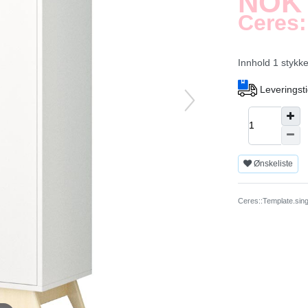
NOK 
Ceres:
Innhold
1
stykk
Leveringsti
Ønskeliste
Ceres::Template.sing