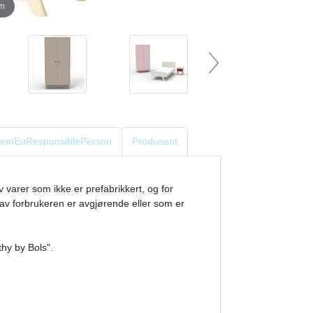
om
eItemEuResponsiblePerson
Produsent
av varer som ikke er prefabrikkert, og for
e av forbrukeren er avgjørende eller som er
hy by Bols".