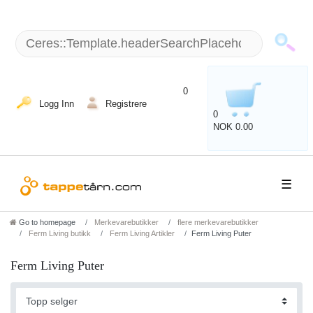
+49 (5151) 87798 - 10 / man - fre: 8 am - 6 p.m.
0
Logg Inn
Registrere
0
NOK 0.00
☰
Go to homepage
Merkevarebutikker
flere merkevarebutikker
Ferm Living butikk
Ferm Living Artikler
Ferm Living Puter
Ferm Living Puter